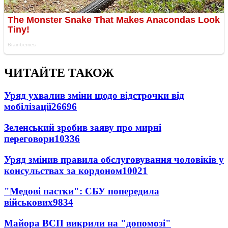
ЧИТАЙТЕ ТАКОЖ
Уряд ухвалив зміни щодо відстрочки від
мобілізації
26696
Зеленський зробив заяву про мирні
переговори
10336
Уряд змінив правила обслуговування чоловіків у
консульствах за кордоном
10021
"Медові пастки": СБУ попередила
військових
9834
Майора ВСП викрили на "допомозі"