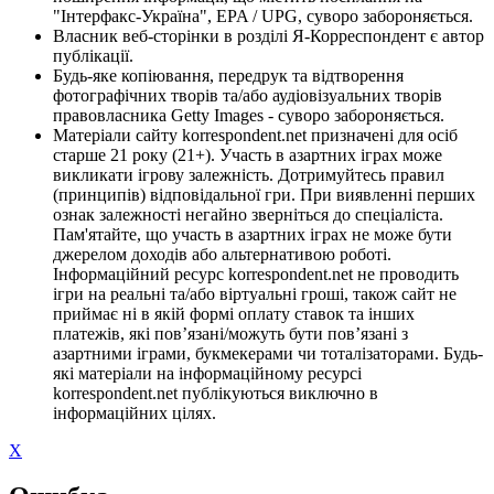
"Інтерфакс-Україна", EPA / UPG, суворо забороняється.
Власник веб-сторінки в розділі Я-Корреспондент є автор
публікації.
Будь-яке копіювання, передрук та відтворення
фотографічних творів та/або аудіовізуальних творів
правовласника Getty Images - суворо забороняється.
Матеріали сайту korrespondent.net призначені для осіб
старше 21 року (21+). Участь в азартних іграх може
викликати ігрову залежність. Дотримуйтесь правил
(принципів) відповідальної гри. При виявленні перших
ознак залежності негайно зверніться до спеціаліста.
Пам'ятайте, що участь в азартних іграх не може бути
джерелом доходів або альтернативою роботі.
Інформаційний ресурс korrespondent.net не проводить
ігри на реальні та/або віртуальні гроші, також сайт не
приймає ні в якій формі оплату ставок та інших
платежів, які пов’язані/можуть бути пов’язані з
азартними іграми, букмекерами чи тоталізаторами. Будь-
які матеріали на інформаційному ресурсі
korrespondent.net публікуються виключно в
інформаційних цілях.
X