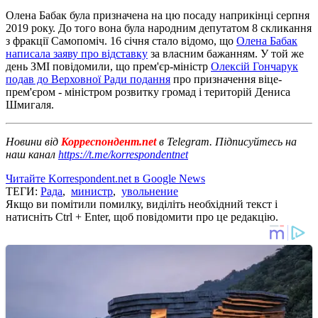
Олена Бабак була призначена на цю посаду наприкінці серпня
2019 року. До того вона була народним депутатом 8 скликання
з фракції Самопоміч. 16 січня стало відомо, що
Олена Бабак
написала заяву про відставку
за власним бажанням. У той же
день ЗМІ повідомили, що прем'єр-міністр
Олексій Гончарук
подав до Верховної Ради подання
про призначення віце-
прем'єром - міністром розвитку громад і територій Дениса
Шмигаля.
Новини від
Корреспондент.net
в Telegram. Підписуйтесь на
наш канал
https://t.me/korrespondentnet
Читайте Korrespondent.net в Google News
ТЕГИ:
Рада
,
министр
,
увольнение
Якщо ви помітили помилку, виділіть необхідний текст і
натисніть Ctrl + Enter, щоб повідомити про це редакцію.