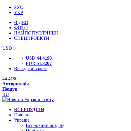
РУС
УКР
ВІДЕО
ФОТО
НАЙПОПУЛЯРНІШІ
СПЕЦПРОЕКТИ
USD
USD
44.4190
EUR
51.3207
Всі курси валют
44.4190
Авторизація
Пошук
RU
ВСІ РОЗДІЛИ
Головна
Україна
Всі новини розділу
Політика