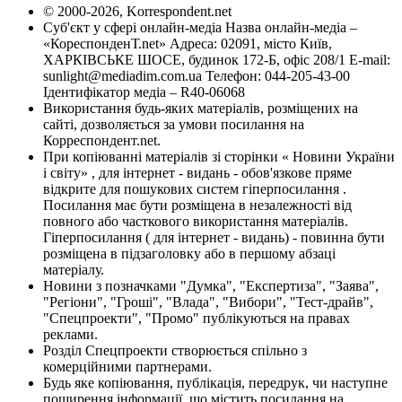
© 2000-2026, Korrespondent.net
Суб'єкт у сфері онлайн-медіа Назва онлайн-медіа –
«КореспонденТ.net» Адреса: 02091, місто Київ,
ХАРКІВСЬКЕ ШОСЕ, будинок 172-Б, офіс 208/1 E-mail:
sunlight@mediadim.com.ua
Телефон: 044-205-43-00
Ідентифікатор медіа – R40-06068
Використання будь-яких матеріалів, розміщених на
сайті, дозволяється за умови посилання на
Корреспондент.net.
При копіюванні матеріалів зі сторінки « Новини України
і світу» , для інтернет - видань - обов'язкове пряме
відкрите для пошукових систем гіперпосилання .
Посилання має бути розміщена в незалежності від
повного або часткового використання матеріалів.
Гіперпосилання ( для інтернет - видань) - повинна бути
розміщена в підзаголовку або в першому абзаці
матеріалу.
Новини з позначками "Думка", "Експертиза", "Заява",
"Регіони", "Гроші", "Влада", "Вибори", "Тест-драйв",
"Спецпроекти", "Промо" публікуються на правах
реклами.
Розділ Спецпроекти створюється спільно з
комерційними партнерами.
Будь яке копіювання, публікація, передрук, чи наступне
поширення інформації, що містить посилання на