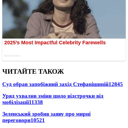
ЧИТАЙТЕ ТАКОЖ
Суд обрав запобіжний захід Стефанішиній
12845
Уряд ухвалив зміни щодо відстрочки від
мобілізації
11338
Зеленський зробив заяву про мирні
переговори
10521