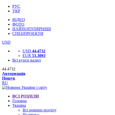
РУС
УКР
ВІДЕО
ФОТО
НАЙПОПУЛЯРНІШІ
СПЕЦПРОЕКТИ
USD
USD
44.4732
EUR
51.3093
Всі курси валют
44.4732
Авторизація
Пошук
RU
ВСІ РОЗДІЛИ
Головна
Україна
Всі новини розділу
Політика