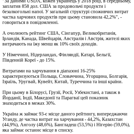
"За даними USDA, кожен українець у 2018 році, в середньому,
заплатив 858 дол. США за продовольчі продукти і
безалкогольні напої. У загальній структурі споживчих витрат
частка харчових продуктів при цьому становила 42,2%", -
говориться в повідомленні.
А очолюють рейтинг США, Сінгапур, Великобританія,
Ірландія, Канада, Швейцарія, Австралія і Австрія, жителі яких
витрачають на їжу менш як 10% своїх доходів.
У Німеччині, Нідерландах, Фінляндії, Катарі, Бельгії,
Південній Кореї - до 15%.
Витратами на харчування в діапазоні 16-25%
характеризуються Польща, Словаччина, Угорщина, Болгарія,
Ізраїль, Уругвай, Кувейт, Китай, Туреччина та інші країни.
При цьому в Білорусі, Грузії, Росії, Узбекистані, а також в
Йорданії, Індії, Македонії та Парагваї цей показник
знаходиться в межах 30%.
Україна ж займає 93-є місце даного рейтингу, випереджаючи
Уганду, де частка витрат на харчування - 44,2%, Казахстан
(44,9%), Анголу (48,6%), Бангладеш (53,5%) і Нігерію (59,0%),
яка займає останнє місце в списку.