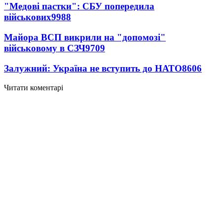
"Медові пастки": СБУ попередила
військових
9988
Майора ВСП викрили на "допомозі"
військовому в СЗЧ
9709
Залужний: Україна не вступить до НАТО
8606
Читати коментарі