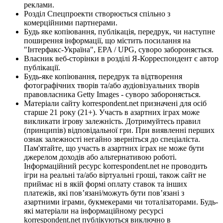
реклами.
Розділ Спецпроекти створюється спільно з
комерційними партнерами.
Будь яке копіювання, публікація, передрук, чи наступне
поширення інформації, що містить посилання на
"Інтерфакс-Україна", EPA / UPG, суворо забороняється.
Власник веб-сторінки в розділі Я-Корреспондент є автор
публікації.
Будь-яке копіювання, передрук та відтворення
фотографічних творів та/або аудіовізуальних творів
правовласника Getty Images - суворо забороняється.
Матеріали сайту korrespondent.net призначені для осіб
старше 21 року (21+). Участь в азартних іграх може
викликати ігрову залежність. Дотримуйтесь правил
(принципів) відповідальної гри. При виявленні перших
ознак залежності негайно зверніться до спеціаліста.
Пам'ятайте, що участь в азартних іграх не може бути
джерелом доходів або альтернативою роботі.
Інформаційний ресурс korrespondent.net не проводить
ігри на реальні та/або віртуальні гроші, також сайт не
приймає ні в якій формі оплату ставок та інших
платежів, які пов’язані/можуть бути пов’язані з
азартними іграми, букмекерами чи тоталізаторами. Будь-
які матеріали на інформаційному ресурсі
korrespondent.net публікуються виключно в