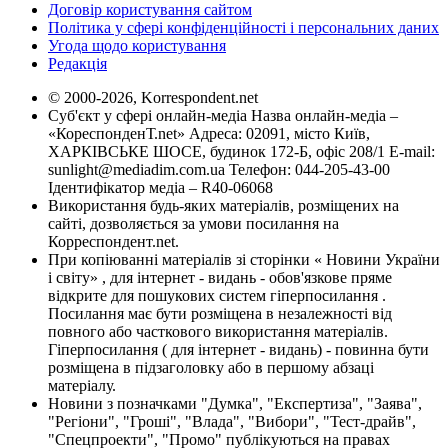
Договір користування сайтом
Політика у сфері конфіденційності і персональних даних
Угода щодо користування
Редакція
© 2000-2026, Korrespondent.net
Суб'єкт у сфері онлайн-медіа Назва онлайн-медіа –
«КореспонденТ.net» Адреса: 02091, місто Київ,
ХАРКІВСЬКЕ ШОСЕ, будинок 172-Б, офіс 208/1 E-mail:
sunlight@mediadim.com.ua
Телефон: 044-205-43-00
Ідентифікатор медіа – R40-06068
Використання будь-яких матеріалів, розміщених на
сайті, дозволяється за умови посилання на
Корреспондент.net.
При копіюванні матеріалів зі сторінки « Новини України
і світу» , для інтернет - видань - обов'язкове пряме
відкрите для пошукових систем гіперпосилання .
Посилання має бути розміщена в незалежності від
повного або часткового використання матеріалів.
Гіперпосилання ( для інтернет - видань) - повинна бути
розміщена в підзаголовку або в першому абзаці
матеріалу.
Новини з позначками "Думка", "Експертиза", "Заява",
"Регіони", "Гроші", "Влада", "Вибори", "Тест-драйв",
"Спецпроекти", "Промо" публікуються на правах