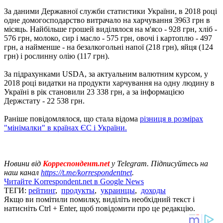
За даними Державної служби статистики України, в 2018 році
одне домогосподарство витрачало на харчування 3963 грн в
місяць. Найбільше грошей виділялося на м'ясо - 928 грн, хліб -
576 грн, молоко, сир і масло - 575 грн, овочі і картоплю - 497
грн, а найменше - на безалкогольні напої (218 грн), яйця (124
грн) і рослинну олію (117 грн).
За підрахунками USDA, за актуальним валютним курсом, у
2018 році видатки на продукти харчування на одну людину в
Україні в рік становили 23 338 грн, а за інформацією
Держстату - 22 538 грн.
Раніше повідомлялося, що стала відома
різниця в розмірах
"мінімалки" в країнах ЄС і України.
Новини від
Корреспондент.net
у Telegram. Підписуйтесь на
наш канал
https://t.me/korrespondentnet
.
Читайте Korrespondent.net в Google News
ТЕГИ:
рейтинг
,
продукты
,
украинцы
,
доходы
Якщо ви помітили помилку, виділіть необхідний текст і
натисніть Ctrl + Enter, щоб повідомити про це редакцію.