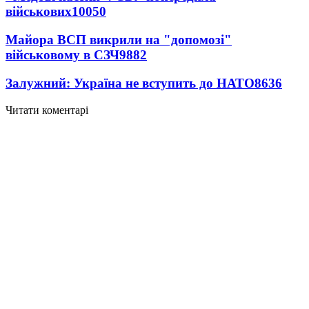
військових
10050
Майора ВСП викрили на "допомозі"
військовому в СЗЧ
9882
Залужний: Україна не вступить до НАТО
8636
Читати коментарі