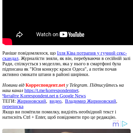
Раніше повідомлялося, що
Ілля Ківа потрапив у гучний секс-
скандал
. Журналісти зняли, як він, перебуваючи в сесійній залі
Ради, спілкується з моделлю, яка у нього в смартфоні була
підписана як "Юля конкурс краси Одеса", а потім почав
активно смикати штани в районі ширінки.
Новини від
Корреспондент.net
у Telegram. Підписуйтесь на
наш канал
https://t.me/korrespondentnet
.
Читайте Korrespondent.net в Google News
ТЕГИ:
Жириновский
,
видео
,
Владимир Жириновский
,
переписка
Якщо ви помітили помилку, виділіть необхідний текст і
натисніть Ctrl + Enter, щоб повідомити про це редакцію.