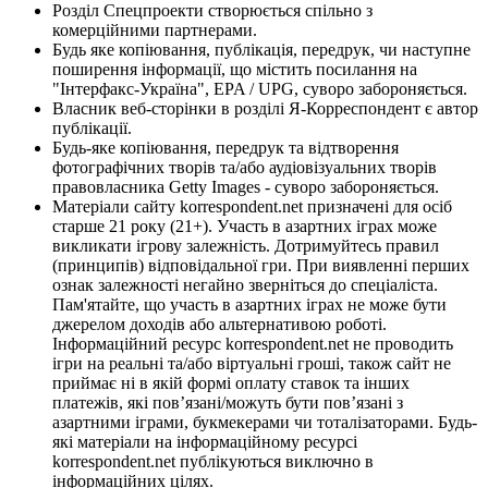
Розділ Спецпроекти створюється спільно з
комерційними партнерами.
Будь яке копіювання, публікація, передрук, чи наступне
поширення інформації, що містить посилання на
"Інтерфакс-Україна", EPA / UPG, суворо забороняється.
Власник веб-сторінки в розділі Я-Корреспондент є автор
публікації.
Будь-яке копіювання, передрук та відтворення
фотографічних творів та/або аудіовізуальних творів
правовласника Getty Images - суворо забороняється.
Матеріали сайту korrespondent.net призначені для осіб
старше 21 року (21+). Участь в азартних іграх може
викликати ігрову залежність. Дотримуйтесь правил
(принципів) відповідальної гри. При виявленні перших
ознак залежності негайно зверніться до спеціаліста.
Пам'ятайте, що участь в азартних іграх не може бути
джерелом доходів або альтернативою роботі.
Інформаційний ресурс korrespondent.net не проводить
ігри на реальні та/або віртуальні гроші, також сайт не
приймає ні в якій формі оплату ставок та інших
платежів, які пов’язані/можуть бути пов’язані з
азартними іграми, букмекерами чи тоталізаторами. Будь-
які матеріали на інформаційному ресурсі
korrespondent.net публікуються виключно в
інформаційних цілях.