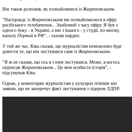
Він також розповів, як познайомився із Жириновським.
"Насправді, із Жириновським ми познайомилися в ефірі
російського телебачення... Знайомий з часу ефіру. Я був з
одного боку - в Україні, а він з іншого - у студії, по-моєму,
каналу
Первый
в РФ", - сказав нардеп.
У той же час, Ківа сказав, що журналістам неможливо буде
довести те, що він листувався саме із Жириновським.
"Я ж не сказав, що ось я з ним листувався. Може, я когось
підписав Жириновським... Це моя особиста історія", -
підсумував Ківа.
Однак, у коментарях журналістам у кулуарах пізніше він
заявив, що не заперечує факт листування з лідером ЛДПР.