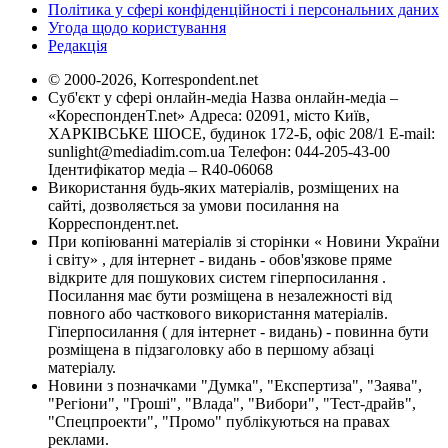
Політика у сфері конфіденційності і персональних даних
Угода щодо користування
Редакція
© 2000-2026, Korrespondent.net
Суб'єкт у сфері онлайн-медіа Назва онлайн-медіа –
«КореспонденТ.net» Адреса: 02091, місто Київ,
ХАРКІВСЬКЕ ШОСЕ, будинок 172-Б, офіс 208/1 E-mail:
sunlight@mediadim.com.ua
Телефон: 044-205-43-00
Ідентифікатор медіа – R40-06068
Використання будь-яких матеріалів, розміщених на
сайті, дозволяється за умови посилання на
Корреспондент.net.
При копіюванні матеріалів зі сторінки « Новини України
і світу» , для інтернет - видань - обов'язкове пряме
відкрите для пошукових систем гіперпосилання .
Посилання має бути розміщена в незалежності від
повного або часткового використання матеріалів.
Гіперпосилання ( для інтернет - видань) - повинна бути
розміщена в підзаголовку або в першому абзаці
матеріалу.
Новини з позначками "Думка", "Експертиза", "Заява",
"Регіони", "Гроші", "Влада", "Вибори", "Тест-драйв",
"Спецпроекти", "Промо" публікуються на правах
реклами.