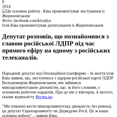
0
1014
Фото: facebook.com/kivailya
Ілля Ківа прокоментував дописування із Жириновським
Депутат розповів, що познайомився з
главою російської ЛДПР під час
прямого ефіру на одному з російських
телеканалів.
Народний депутат від Опозиційної платформи - За життя Ілля
Ківа заявив, що, листуючись з лідером російської партії ЛДПР
Володимиром Жириновським, він займався
міжпарламентською діяльністю, що, за його словами, є
основною роботою нардепів. Про це він у вівторок, 4 лютого,
сказав журналісту
Вести.ua
.
"Ми повинні вести міжпарламентську діяльність: без різниці,
це депутат Європарламенту чи Держдуми Росії. Це ж наша
основна робота", - заявив Ківа.