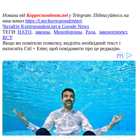
Новини від
Корреспондент.net
у Telegram. Підписуйтесь на
наш канал
https://t.me/korrespondentnet
.
Читайте Korrespondent.net в Google News
ТЕГИ:
НАТО
,
законы
,
Минобороны
,
Рада
,
законопроект
,
ВСУ
Якщо ви помітили помилку, виділіть необхідний текст і
натисніть Ctrl + Enter, щоб повідомити про це редакцію.