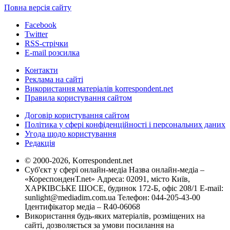
Повна версія сайту
Facebook
Twitter
RSS-стрічки
E-mail розсилка
Контакти
Реклама на сайті
Використання матеріалів korrespondent.net
Правила користування сайтом
Договір користування сайтом
Політика у сфері конфіденційності і персональних даних
Угода щодо користування
Редакція
© 2000-2026, Korrespondent.net
Суб'єкт у сфері онлайн-медіа Назва онлайн-медіа –
«КореспонденТ.net» Адреса: 02091, місто Київ,
ХАРКІВСЬКЕ ШОСЕ, будинок 172-Б, офіс 208/1 E-mail:
sunlight@mediadim.com.ua
Телефон: 044-205-43-00
Ідентифікатор медіа – R40-06068
Використання будь-яких матеріалів, розміщених на
сайті, дозволяється за умови посилання на