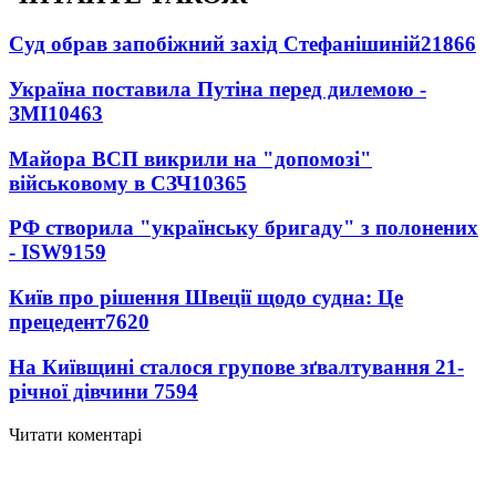
Суд обрав запобіжний захід Стефанішиній
21866
Україна поставила Путіна перед дилемою -
ЗМІ
10463
Майора ВСП викрили на "допомозі"
військовому в СЗЧ
10365
РФ створила "українську бригаду" з полонених
- ISW
9159
Київ про рішення Швеції щодо судна: Це
прецедент
7620
На Київщині сталося групове зґвалтування 21-
річної дівчини
7594
Читати коментарі