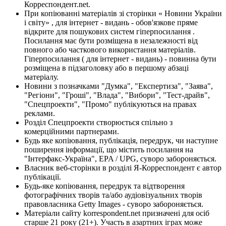
Корреспондент.net.
При копіюванні матеріалів зі сторінки « Новини України
і світу» , для інтернет - видань - обов'язкове пряме
відкрите для пошукових систем гіперпосилання .
Посилання має бути розміщена в незалежності від
повного або часткового використання матеріалів.
Гіперпосилання ( для інтернет - видань) - повинна бути
розміщена в підзаголовку або в першому абзаці
матеріалу.
Новини з позначками "Думка", "Експертиза", "Заява",
"Регіони", "Гроші", "Влада", "Вибори", "Тест-драйв",
"Спецпроекти", "Промо" публікуються на правах
реклами.
Розділ Спецпроекти створюється спільно з
комерційними партнерами.
Будь яке копіювання, публікація, передрук, чи наступне
поширення інформації, що містить посилання на
"Інтерфакс-Україна", EPA / UPG, суворо забороняється.
Власник веб-сторінки в розділі Я-Корреспондент є автор
публікації.
Будь-яке копіювання, передрук та відтворення
фотографічних творів та/або аудіовізуальних творів
правовласника Getty Images - суворо забороняється.
Матеріали сайту korrespondent.net призначені для осіб
старше 21 року (21+). Участь в азартних іграх може