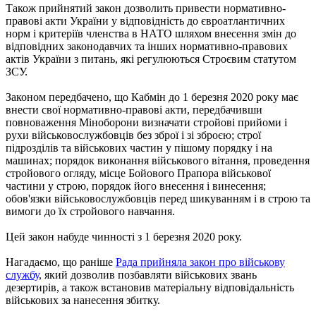
Також прийнятий закон дозволить привести нормативно-
правові акти України у відповідність до євроатлантичних
норм і критеріїв членства в НАТО шляхом внесення змін до
відповідних законодавчих та інших нормативно-правових
актів України з питань, які регулюються Строєвим статутом
ЗСУ.
Законом передбачено, що Кабмін до 1 березня 2020 року має
внести свої нормативно-правові акти, передбачивши
повноваження Міноборони визначати стройові прийоми і
рухи військовослужбовців без зброї і зі зброєю; строї
підрозділів та військових частин у пішому порядку і на
машинах; порядок виконання військового вітання, проведення
стройового огляду, місце Бойового Прапора військової
частини у строю, порядок його внесення і винесення;
обов'язки військовослужбовців перед шикуванням і в строю та
вимоги до їх стройового навчання.
Цей закон набуде чинності з 1 березня 2020 року.
Нагадаємо, що раніше
Рада прийняла закон про військову
службу
, який дозволив позбавляти військових звань
дезертирів, а також встановив матеріальну відповідальність
військових за нанесення збитку.