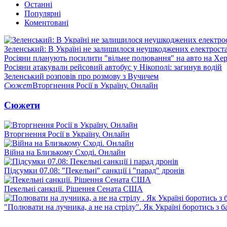
Останні
Популярні
Коментовані
Зеленський: В Україні не залишилося неушкоджених електрост
Росіяни планують посилити "вільне полювання" на авто на Хе
Росіяни атакували рейсовий автобус у Нікополі: загинув водій
Зеленський розповів про розмову з Вучичем
Сюжет
Вторгнення Росії в Україну. Онлайн
Сюжети
Вторгнення Росії в Україну. Онлайн
Війна на Близькому Сході. Онлайн
Підсумки 07.08: "Пекельні" санкції і "парад" дронів
Пекельні санкції. Рішення Сената США
"Полювати на лучника, а не на стрілу". Як Україні боротись з 