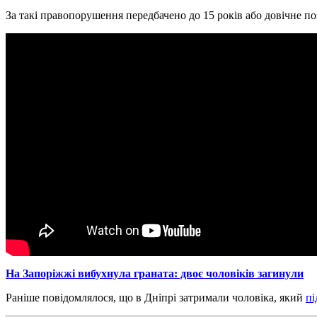
За такі правопорушення передбачено до 15 років або довічне позб
На Запоріжжі вибухнула граната: двоє чоловіків загинули
Раніше повідомлялося, що в Дніпрі затримали чоловіка, який
пі