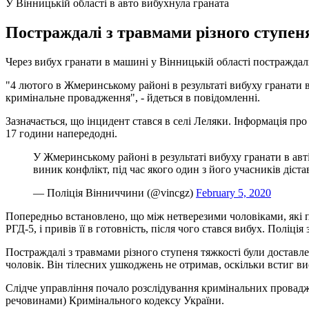
У Вінницькій області в авто вибухнула граната
Постраждалі з травмами різного ступеня
Через вибух гранати в машині у Вінницькій області постраждали
"4 лютого в Жмеринському районі в результаті вибуху гранати 
кримінальне провадження", - йдеться в повідомленні.
Зазначається, що інцидент стався в селі Леляки. Інформація про 
17 години напередодні.
У Жмеринському районі в результаті вибуху гранати в ав
виник конфлікт, під час якого один з його учасників діста
— Поліція Вінниччини (@vincgz)
February 5, 2020
Попередньо встановлено, що між нетверезими чоловіками, які пе
РГД-5, і привів її в готовність, після чого стався вибух. Поліц
Постраждалі з травмами різного ступеня тяжкості були доставле
чоловік. Він тілесних ушкоджень не отримав, оскільки встиг в
Слідче управління почало розслідування кримінальних провадж
речовинами) Кримінального кодексу України.