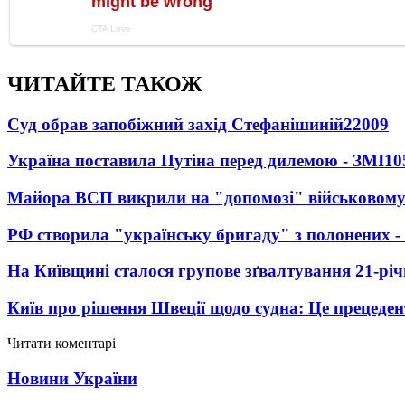
ЧИТАЙТЕ ТАКОЖ
Суд обрав запобіжний захід Стефанішиній
22009
Україна поставила Путіна перед дилемою - ЗМІ
10
Майора ВСП викрили на "допомозі" військовому
РФ створила "українську бригаду" з полонених -
На Київщині сталося групове зґвалтування 21-річ
Київ про рішення Швеції щодо судна: Це прецеден
Читати коментарі
Новини України