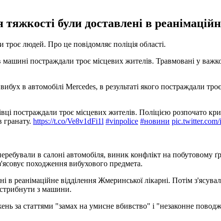
 тяжкості були доставлені в реанімаційн
 троє людей. Про це повідомляє поліція області.
в машині постраждали троє місцевих жителів. Травмовані у важко
вибух в автомобілі Mercedes, в результаті якого постраждали троє 
тівці постраждали троє місцевих жителів. Поліцією розпочато к
в гранату.
https://t.co/Ve8v1dFi1l
#vinpolice
#новини
pic.twitter.c
ребували в салоні автомобіля, виник конфлікт на побутовому ґру
ія з'ясовує походження вибухового предмета.
ні в реанімаційне відділення Жмеринської лікарні. Потім з'ясува
истрибнути з машини.
ень за статтями "замах на умисне вбивство" і "незаконне повод