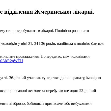
е відділення Жмеринської лікарні.
му стані перебувають в лікарні. Поліцією розпочато
чоловіків у віці 21, 34 і 36 років, надійшла в поліцію близько
римінальне провадження. Попередньо, між чоловіками
om/i0AkR2pWEH
нті. 36-річний учасник суперечки дістав гранату, імовірно
лося, що в салоні легковика перебував ще один 52-річний
ження зі зброєю, бойовими припасами або вибуховими