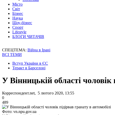
Місто
Світ
Бізнес
Наука
Шоу-бізнес
Спорт
Lifestyle
БЛОГИ ЧИТАЧІВ
СПЕЦТЕМА:
Війна в Ірані
ВСІ ТЕМИ
Вступ України в ЄС
Теракт в Барселоні
У Вінницькій області чоловік 
Корреспондент.net, 5 лютого 2020, 13:55
0
489
Фото: vn.npu.gov.ua