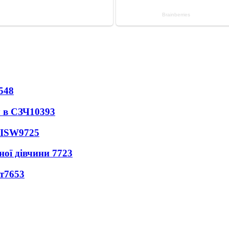
548
 в СЗЧ
10393
 ISW
9725
ної дівчини
7723
т
7653