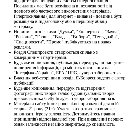
відкрите для пошукових систем гіперпосилання .
Посилання має бути розміщена в незалежності від
повного або часткового використання матеріалів.
Гіперпосилання ( для інтернет - видань) - повинна бути
розміщена в підзаголовку або в першому абзаці
матеріалу.
Новини з позначками "Думка", "Експертиза", "Заява",
"Регіони", "Гроші", "Влада", "Вибори", "Тест-драйв",
"Спецпроекти", "Промо" публікуються на правах
реклами.
Розділ Спецпроекти створюється спільно з
комерційними партнерами.
Будь яке копіювання, публікація, передрук, чи наступне
поширення інформації, що містить посилання на
"Інтерфакс-Україна", EPA / UPG, суворо забороняється.
Власник веб-сторінки в розділі Я-Корреспондент є автор
публікації.
Будь-яке копіювання, передрук та відтворення
фотографічних творів та/або аудіовізуальних творів
правовласника Getty Images - суворо забороняється.
Матеріали сайту korrespondent.net призначені для осіб
старше 21 року (21+). Участь в азартних іграх може
викликати ігрову залежність. Дотримуйтесь правил
(принципів) відповідальної гри. При виявленні перших
ознак залежності негайно зверніться до спеціаліста.