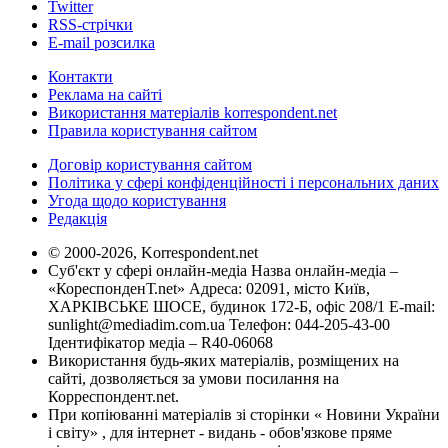
Twitter
RSS-стрічки
E-mail розсилка
Контакти
Реклама на сайті
Використання матеріалів korrespondent.net
Правила користування сайтом
Договір користування сайтом
Політика у сфері конфіденційності і персональних даних
Угода щодо користування
Редакція
© 2000-2026, Korrespondent.net
Суб'єкт у сфері онлайн-медіа Назва онлайн-медіа –
«КореспонденТ.net» Адреса: 02091, місто Київ,
ХАРКІВСЬКЕ ШОСЕ, будинок 172-Б, офіс 208/1 E-mail:
sunlight@mediadim.com.ua
Телефон: 044-205-43-00
Ідентифікатор медіа – R40-06068
Використання будь-яких матеріалів, розміщених на
сайті, дозволяється за умови посилання на
Корреспондент.net.
При копіюванні матеріалів зі сторінки « Новини України
і світу» , для інтернет - видань - обов'язкове пряме