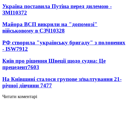
Україна поставила Путіна перед дилемою -
ЗМІ
10372
Майора ВСП викрили на "допомозі"
військовому в СЗЧ
10328
РФ створила "українську бригаду" з полонених
- ISW
7912
Київ про рішення Швеції щодо судна: Це
прецедент
7603
На Київщині сталося групове зґвалтування 21-
річної дівчини
7477
Читати коментарі