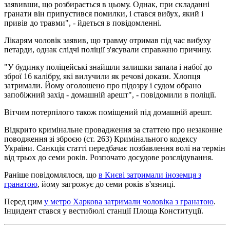
заявивши, що розбирається в цьому. Однак, при складанні
гранати він припустився помилки, і стався вибух, який і
привів до травми", - йдеться в повідомленні.
Лікарям чоловік заявив, що травму отримав під час вибуху
петарди, однак слідчі поліції з'ясували справжню причину.
"У будинку поліцейські знайшли залишки запала і набої до
зброї 16 калібру, які вилучили як речові докази. Хлопця
затримали. Йому оголошено про підозру і судом обрано
запобіжний захід - домашній арешт", - повідомили в поліції.
Вітчим потерпілого також поміщений під домашній арешт.
Відкрито кримінальне провадження за статтею про незаконне
поводження зі зброєю (ст. 263) Кримінального кодексу
України. Санкція статті передбачає позбавлення волі на термін
від трьох до семи років. Розпочато досудове розслідування.
Раніше повідомлялося, що
в Києві затримали іноземця з
гранатою
, йому загрожує до семи років в'язниці.
Перед цим
у метро Харкова затримали чоловіка з гранатою
.
Інцидент стався у вестибюлі станції Площа Конституції.