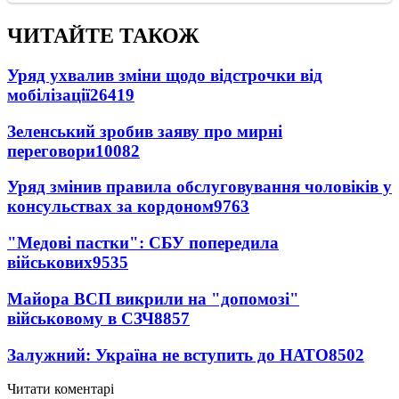
ЧИТАЙТЕ ТАКОЖ
Уряд ухвалив зміни щодо відстрочки від
мобілізації
26419
Зеленський зробив заяву про мирні
переговори
10082
Уряд змінив правила обслуговування чоловіків у
консульствах за кордоном
9763
"Медові пастки": СБУ попередила
військових
9535
Майора ВСП викрили на "допомозі"
військовому в СЗЧ
8857
Залужний: Україна не вступить до НАТО
8502
Читати коментарі