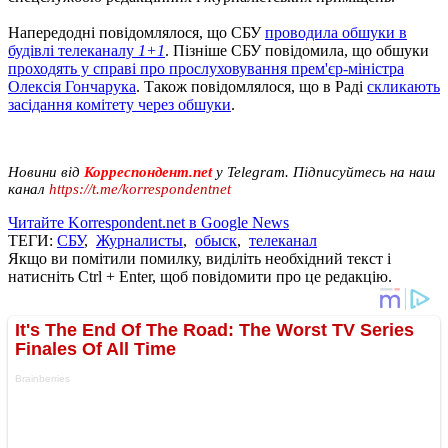
Напередодні повідомлялося, що СБУ
проводила обшуки в
будівлі телеканалу
1+1
. Пізніше СБУ повідомила, що обшуки
проходять у справі про прослуховування прем'єр-міністра
Олексія Гончарука
. Також повідомлялося, що в Раді
скликають
засідання комітету через обшуки
.
Новини від
Корреспондент.net
у Telegram. Підписуйтесь на наш
канал
https://t.me/korrespondentnet
Читайте Korrespondent.net в Google News
ТЕГИ:
СБУ
,
Журналисты
,
обыск
,
телеканал
Якщо ви помітили помилку, виділіть необхідний текст і
натисніть Ctrl + Enter, щоб повідомити про це редакцію.