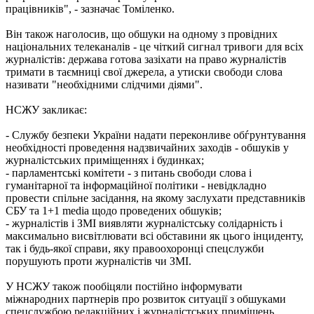
працівників", - зазначає Томіленко.
Він також наголосив, що обшуки на одному з провідних
національних телеканалів - це чіткий сигнал тривоги для всіх
журналістів: держава готова зазіхати на право журналістів
тримати в таємниці свої джерела, а утиски свободи слова
називати "необхідними слідчими діями".
НСЖУ закликає:
- Службу безпеки України надати переконливе обѓрунтування
необхідності проведення надзвичайних заходів - обшуків у
журналістських приміщеннях і будинках;
- парламентські комітети - з питань свободи слова і
гуманітарної та інформаційної політики - невідкладно
провести спільне засідання, на якому заслухати представників
СБУ та 1+1 media щодо проведених обшуків;
- журналістів і ЗМІ виявляти журналістську солідарність і
максимально висвітлювати всі обставини як цього інциденту,
так і будь-якої справи, яку правоохоронці спецслужби
порушують проти журналістів чи ЗМІ.
У НСЖУ також пообіцяли постійно інформувати
міжнародних партнерів про розвиток ситуації з обшуками
спецслужбою редакційних і журналістських приміщень.