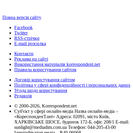
Повна версія сайту
Facebook
Twitter
RSS-стрічки
E-mail розсилка
Контакти
Реклама на сайті
Використання матеріалів korrespondent.net
Правила користування сайтом
Договір користування сайтом
Політика у сфері конфіденційності і персональних даних
Угода щодо користування
Редакція
© 2000-2026, Korrespondent.net
Суб'єкт у сфері онлайн-медіа Назва онлайн-медіа –
«КореспонденТ.net» Адреса: 02091, місто Київ,
ХАРКІВСЬКЕ ШОСЕ, будинок 172-Б, офіс 208/1 E-mail:
sunlight@mediadim.com.ua
Телефон: 044-205-43-00
Ідентифікатор медіа – R40-06068