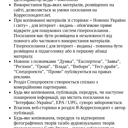
Використання будь-яких матеріалів, розміщених на
сайті, дозволяється за умови посилання на
Корреспондент.net.
При копіюванні матеріалів зі сторінки « Новини України
і світу» , для інтернет - видань - обов'язкове пряме
відкрите для пошукових систем гіперпосилання .
Посилання має бути розміщена в незалежності від
повного або часткового використання матеріалів.
Гіперпосилання ( для інтернет - видань) - повинна бути
розміщена в підзаголовку або в першому абзаці
матеріалу.
Новини з позначками "Думка", "Експертиза", "Заява",
"Регіони", "Гроші", "Влада", "Вибори", "Тест-драйв",
"Спецпроекти", "Промо" публікуються на правах
реклами.
Розділ Спецпроекти створюється спільно з
комерційними партнерами.
Будь яке копіювання, публікація, передрук, чи наступне
поширення інформації, що містить посилання на
"Інтерфакс-Україна", EPA / UPG, суворо забороняється.
Власник веб-сторінки в розділі Я-Корреспондент є автор
публікації.
Будь-яке копіювання, передрук та відтворення
фотографічних творів та/або аудіовізуальних творів