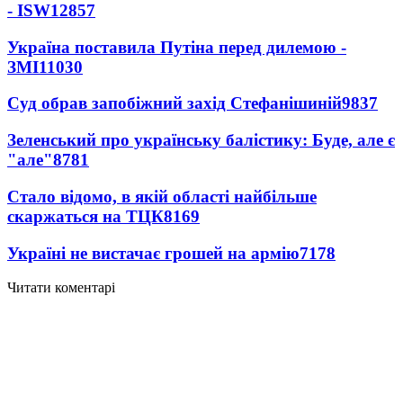
- ISW
12857
Україна поставила Путіна перед дилемою -
ЗМІ
11030
Суд обрав запобіжний захід Стефанішиній
9837
Зеленський про українську балістику: Буде, але є
"але"
8781
Стало відомо, в якій області найбільше
скаржаться на ТЦК
8169
Україні не вистачає грошей на армію
7178
Читати коментарі