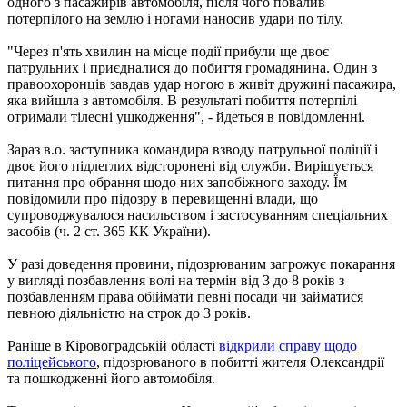
одного з пасажирів автомобіля, після чого повалив
потерпілого на землю і ногами наносив удари по тілу.
"Через п'ять хвилин на місце події прибули ще двоє
патрульних і приєдналися до побиття громадянина. Один з
правоохоронців завдав удар ногою в живіт дружині пасажира,
яка вийшла з автомобіля. В результаті побиття потерпілі
отримали тілесні ушкодження", - йдеться в повідомленні.
Зараз в.о. заступника командира взводу патрульної поліції і
двоє його підлеглих відсторонені від служби. Вирішується
питання про обрання щодо них запобіжного заходу. Їм
повідомили про підозру в перевищенні влади, що
супроводжувалося насильством і застосуванням спеціальних
засобів (ч. 2 ст. 365 КК України).
У разі доведення провини, підозрюваним загрожує покарання
у вигляді позбавлення волі на термін від 3 до 8 років з
позбавленням права обіймати певні посади чи займатися
певною діяльністю на строк до 3 років.
Раніше в Кіровоградській області
відкрили справу щодо
поліцейського
, підозрюваного в побитті жителя Олександрії
та пошкодженні його автомобіля.