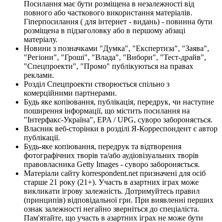
Посилання має бути розміщена в незалежності від
повного або часткового використання матеріалів.
Гіперпосилання ( для інтернет - видань) - повинна бути
розміщена в підзаголовку або в першому абзаці
матеріалу.
Новини з позначками "Думка", "Експертиза", "Заява",
"Регіони", "Гроші", "Влада", "Вибори", "Тест-драйв",
"Спецпроекти", "Промо" публікуються на правах
реклами.
Розділ Спецпроекти створюється спільно з
комерційними партнерами.
Будь яке копіювання, публікація, передрук, чи наступне
поширення інформації, що містить посилання на
"Інтерфакс-Україна", EPA / UPG, суворо забороняється.
Власник веб-сторінки в розділі Я-Корреспондент є автор
публікації.
Будь-яке копіювання, передрук та відтворення
фотографічних творів та/або аудіовізуальних творів
правовласника Getty Images - суворо забороняється.
Матеріали сайту korrespondent.net призначені для осіб
старше 21 року (21+). Участь в азартних іграх може
викликати ігрову залежність. Дотримуйтесь правил
(принципів) відповідальної гри. При виявленні перших
ознак залежності негайно зверніться до спеціаліста.
Пам'ятайте, що участь в азартних іграх не може бути