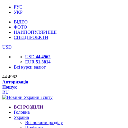
РУС
УКР
ВІДЕО
ФОТО
НАЙПОПУЛЯРНІШІ
СПЕЦПРОЕКТИ
USD
USD
44.4962
EUR
51.3814
Всі курси валют
44.4962
Авторизація
Пошук
RU
ВСІ РОЗДІЛИ
Головна
Україна
Всі новини розділу
Політика