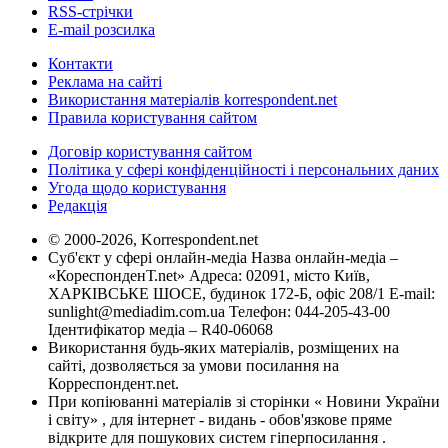
RSS-стрічки
E-mail розсилка
Контакти
Реклама на сайті
Використання матеріалів korrespondent.net
Правила користування сайтом
Договір користування сайтом
Політика у сфері конфіденційності і персональних даних
Угода щодо користування
Редакція
© 2000-2026, Korrespondent.net
Суб'єкт у сфері онлайн-медіа Назва онлайн-медіа –
«КореспонденТ.net» Адреса: 02091, місто Київ,
ХАРКІВСЬКЕ ШОСЕ, будинок 172-Б, офіс 208/1 E-mail:
sunlight@mediadim.com.ua
Телефон: 044-205-43-00
Ідентифікатор медіа – R40-06068
Використання будь-яких матеріалів, розміщених на
сайті, дозволяється за умови посилання на
Корреспондент.net.
При копіюванні матеріалів зі сторінки « Новини України
і світу» , для інтернет - видань - обов'язкове пряме
відкрите для пошукових систем гіперпосилання .