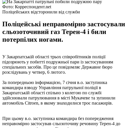
Фото: Корреспондент.net
Поліцейських відсторонили від служби
Поліцейські неправомірно застосували
сльозоточивий газ Терен-4 і били
потерпілих ногами.
У Закарпатській області трьох співробітників поліції
підозрюють у побитті подружньої пари із застосуванням
спеціальних засобів. Про це повідомляє Державне бюро
розслідувань у четвер, 6 лютого.
За попередньою інформацією, 7 січня в.о. заступника
командира взводу Управління патрульної поліції в
Закарпатській області спільно з колегою по службі
здійснювали патрулювання в місті Мукачеве та зупинили
автомобіль Citroen, в якому знаходилися троє пасажирів.
При цьому в.о. заступника командира без попередження
неправомірно застосував сльозоточиву речовину Терен-4 до