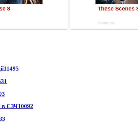
ії
11495
631
93
 в СЗЧ
10092
83