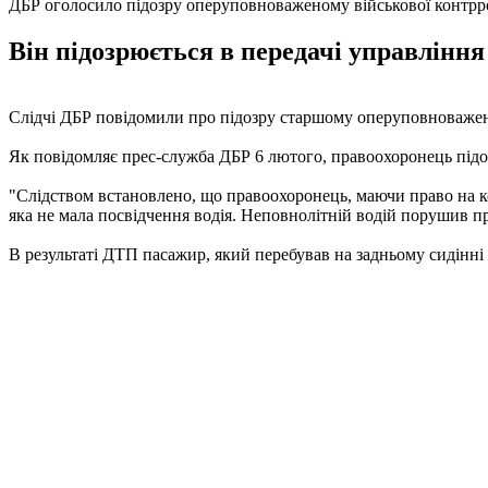
ДБР оголосило підозру оперуповноваженому військової контрр
Він підозрюється в передачі управління
Слідчі ДБР повідомили про підозру старшому оперуповноважен
Як повідомляє прес-служба ДБР 6 лютого, правоохоронець підоз
"Слідством встановлено, що правоохоронець, маючи право на кор
яка не мала посвідчення водія. Неповнолітній водій порушив пра
В результаті ДТП пасажир, який перебував на задньому сидінні 