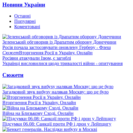
Новини України
Останні
Популярні
Коментовані
Зеленський обговорив із Драпатим оборону Донеччини
Росія почала застосовувати оновлену Герберу - Флеш
Сюжет
Вторгнення Росії в Україну. Онлайн
Росіяни атакували Ізюм, є загиблі
Українці висловилися щодо тривалості війни - опитування
Сюжети
Загадковий звук вибуху налякав Москву: що це було
Вторгнення Росії в Україну. Онлайн
Війна на Близькому Сході. Онлайн
Підсумки 06.08: Санкції проти РФ і дрон у Лейпцигу