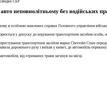
озвідки СБУ
 авто неповнолітньому без водійських п
ому в особливо важливих справах Головного управління військо
рюється у допуску до керування транспортним засобом особи, як
истування транспортним засобом марки Chevrolet Cruze передав к
вила дорожнього руху і виїхав у кювет, де автомобіль перекинувс
автомобіля, від отриманих травм загинув на місці.