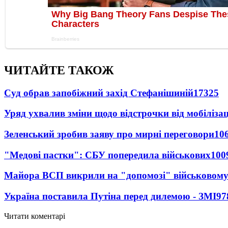
ЧИТАЙТЕ ТАКОЖ
Суд обрав запобіжний захід Стефанішиній
17325
Уряд ухвалив зміни щодо відстрочки від мобілізац
Зеленський зробив заяву про мирні переговори
10
"Медові пастки": СБУ попередила військових
100
Майора ВСП викрили на "допомозі" військовому
Україна поставила Путіна перед дилемою - ЗМІ
97
Читати коментарі