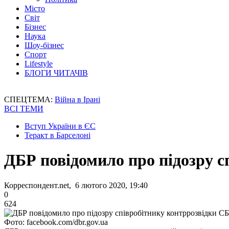
Місто
Світ
Бізнес
Наука
Шоу-бізнес
Спорт
Lifestyle
БЛОГИ ЧИТАЧІВ
СПЕЦТЕМА:
Війна в Ірані
ВСІ ТЕМИ
Вступ України в ЄС
Теракт в Барселоні
ДБР повідомило про підозру 
Корреспондент.net, 6 лютого 2020, 19:40
0
624
Фото: facebook.com/dbr.gov.ua