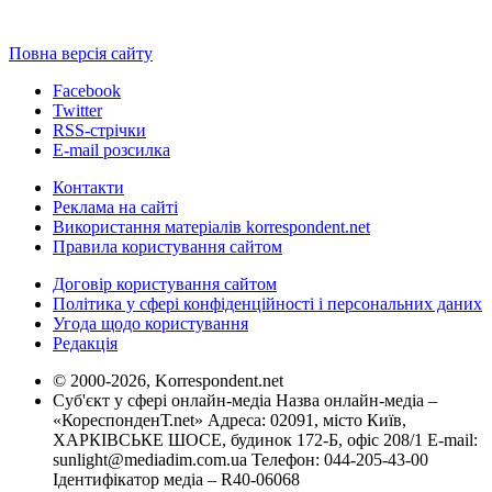
Повна версія сайту
Facebook
Twitter
RSS-стрічки
E-mail розсилка
Контакти
Реклама на сайті
Використання матеріалів korrespondent.net
Правила користування сайтом
Договір користування сайтом
Політика у сфері конфіденційності і персональних даних
Угода щодо користування
Редакція
© 2000-2026, Korrespondent.net
Суб'єкт у сфері онлайн-медіа Назва онлайн-медіа –
«КореспонденТ.net» Адреса: 02091, місто Київ,
ХАРКІВСЬКЕ ШОСЕ, будинок 172-Б, офіс 208/1 E-mail:
sunlight@mediadim.com.ua
Телефон: 044-205-43-00
Ідентифікатор медіа – R40-06068