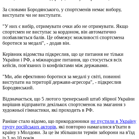
За словами Бородянського, у спортсменів немає вибору,
виступати чи не виступати.
"У них є вибір, отримувати очки або не отримувати. Якщо
спортсмен не виступає за кордоном, він автоматично
позбавляється балів. Це обмежує можливості спортсмена
боротися за медалі", - додав він.
Керівник відомства підкреслив, що це питання не тільки
України і РФ, а міжнародне питання, що стосується всіх
кейсів, пов'язаних із конфліктами між державами.
"Ми, аби ефективно боротися за медалі у світі, повинні
виступати на території держави-агресора", - підкреслив
Бородянський.
Відзначається, що 5 лютого тренерський штаб збірної України
вирішив відправити декількох спортсменок на змагання з
художньої гімнастики, які проходить в РФ.
Раніше стало відомо, що прикордонники
не пустили в Україну
групу російських акторів
, які повторно намагалися в'їхати в
країну з Молдови. За це їм збільшили термін заборони на в'їзд
із 3 до 10 років.