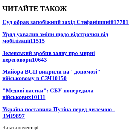
ЧИТАЙТЕ ТАКОЖ
Суд обрав запобіжний захід Стефанішиній
17781
Уряд ухвалив зміни щодо відстрочки від
мобілізації
11515
Зеленський зробив заяву про мирні
переговори
10643
Майора ВСП викрили на "допомозі"
військовому в СЗЧ
10150
"Медові пастки": СБУ попередила
військових
10111
Україна поставила Путіна перед дилемою -
ЗМІ
9897
Читати коментарі