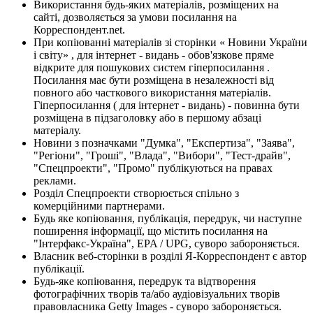
Використання будь-яких матеріалів, розміщених на
сайті, дозволяється за умови посилання на
Корреспондент.net.
При копіюванні матеріалів зі сторінки « Новини України
і світу» , для інтернет - видань - обов'язкове пряме
відкрите для пошукових систем гіперпосилання .
Посилання має бути розміщена в незалежності від
повного або часткового використання матеріалів.
Гіперпосилання ( для інтернет - видань) - повинна бути
розміщена в підзаголовку або в першому абзаці
матеріалу.
Новини з позначками "Думка", "Експертиза", "Заява",
"Регіони", "Гроші", "Влада", "Вибори", "Тест-драйв",
"Спецпроекти", "Промо" публікуються на правах
реклами.
Розділ Спецпроекти створюється спільно з
комерційними партнерами.
Будь яке копіювання, публікація, передрук, чи наступне
поширення інформації, що містить посилання на
"Інтерфакс-Україна", EPA / UPG, суворо забороняється.
Власник веб-сторінки в розділі Я-Корреспондент є автор
публікації.
Будь-яке копіювання, передрук та відтворення
фотографічних творів та/або аудіовізуальних творів
правовласника Getty Images - суворо забороняється.