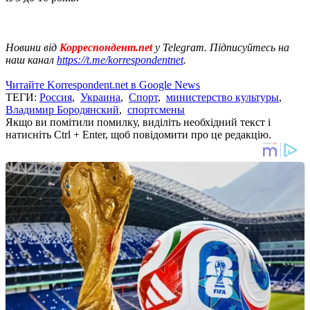
Новини від
Корреспондент.net
у Telegram. Підписуйтесь на
наш канал
https://t.me/korrespondentnet
.
Читайте Korrespondent.net в Google News
ТЕГИ:
Россия
,
Украина
,
Спорт
,
министерство культуры
,
Владимир Бородянский
,
спортсмены
Якщо ви помітили помилку, виділіть необхідний текст і
натисніть Ctrl + Enter, щоб повідомити про це редакцію.