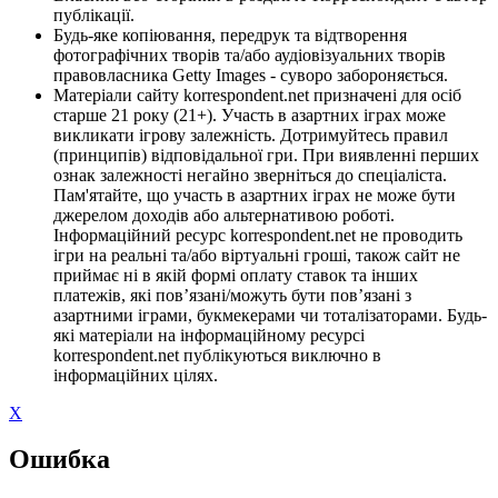
публікації.
Будь-яке копіювання, передрук та відтворення
фотографічних творів та/або аудіовізуальних творів
правовласника Getty Images - суворо забороняється.
Матеріали сайту korrespondent.net призначені для осіб
старше 21 року (21+). Участь в азартних іграх може
викликати ігрову залежність. Дотримуйтесь правил
(принципів) відповідальної гри. При виявленні перших
ознак залежності негайно зверніться до спеціаліста.
Пам'ятайте, що участь в азартних іграх не може бути
джерелом доходів або альтернативою роботі.
Інформаційний ресурс korrespondent.net не проводить
ігри на реальні та/або віртуальні гроші, також сайт не
приймає ні в якій формі оплату ставок та інших
платежів, які пов’язані/можуть бути пов’язані з
азартними іграми, букмекерами чи тоталізаторами. Будь-
які матеріали на інформаційному ресурсі
korrespondent.net публікуються виключно в
інформаційних цілях.
X
Ошибка