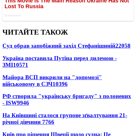
ЧИТАЙТЕ ТАКОЖ
Суд обрав запобіжний захід Стефанішиній
22058
Україна поставила Путіна перед дилемою -
ЗМІ
10571
Майора ВСП викрили на "допомозі"
військовому в СЗЧ
10396
РФ створила "українську бригаду" з полонених
- ISW
9946
На Київщині сталося групове зґвалтування 21-
річної дівчини
7766
Київ про рішення Швеції щодо судна: Це