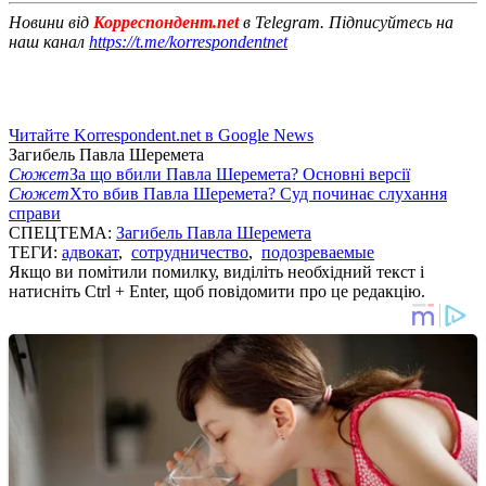
Новини від
Корреспондент.net
в Telegram. Підписуйтесь на
наш канал
https://t.me/korrespondentnet
Читайте Korrespondent.net в Google News
Загибель Павла Шеремета
Сюжет
За що вбили Павла Шеремета? Основні версії
Сюжет
Хто вбив Павла Шеремета? Суд починає слухання
справи
СПЕЦТЕМА:
Загибель Павла Шеремета
ТЕГИ:
адвокат
,
сотрудничество
,
подозреваемые
Якщо ви помітили помилку, виділіть необхідний текст і
натисніть Ctrl + Enter, щоб повідомити про це редакцію.