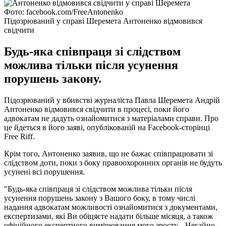
Фото: facebook.com/FreeAntonenko
Підозрюваний у справі Шеремета Антоненко відмовився
свідчити
Будь-яка співпраця зі слідством
можлива тільки після усунення
порушень закону.
Підозрюваний у вбивстві журналіста Павла Шеремета Андрій
Антоненко відмовився свідчити в процесі, поки його
адвокатам не дадуть ознайомитися з матеріалами справи. Про
це йдеться в його заяві, опублікованій на Facebook-сторінці
Free Riff.
Крім того, Антоненко заявив, що не бажає співпрацювати зі
слідством доти, поки з боку правоохоронних органів не будуть
усунені всі порушення.
"Будь-яка співпраця зі слідством можлива тільки після
усунення порушень закону з Вашого боку, в тому числі
надання адвокатам можливості ознайомитися з документами,
експертизами, які Ви обіцяєте надати більше місяця, а також
офіційного експертного вимірювання мого зросту... Негайно