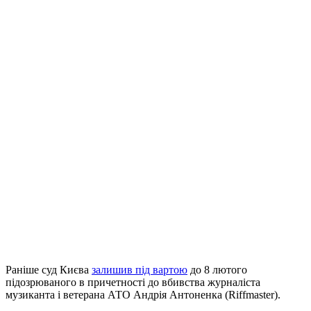
Раніше суд Києва
залишив під вартою
до 8 лютого
підозрюваного в причетності до вбивства журналіста
музиканта і ветерана АТО Андрія Антоненка (Riffmaster).