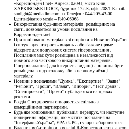
«КореспонденТ.net» Адреса: 02091, місто Київ,
ХАРКІВСЬКЕ ШОСЕ, будинок 172-Б, офіс 208/1 E-mail:
sunlight@mediadim.com.ua
Телефон: 044-205-43-00
Ідентифікатор медіа – R40-06068
Використання будь-яких матеріалів, розміщених на
сайті, дозволяється за умови посилання на
Корреспондент.net.
При копіюванні матеріалів зі сторінки « Новини України
і світу» , для інтернет - видань - обов'язкове пряме
відкрите для пошукових систем гіперпосилання .
Посилання має бути розміщена в незалежності від
повного або часткового використання матеріалів.
Гіперпосилання ( для інтернет - видань) - повинна бути
розміщена в підзаголовку або в першому абзаці
матеріалу.
Новини з позначками "Думка", "Експертиза", "Заява",
"Регіони", "Гроші", "Влада", "Вибори", "Тест-драйв",
"Спецпроекти", "Промо" публікуються на правах
реклами.
Розділ Спецпроекти створюється спільно з
комерційними партнерами.
Будь яке копіювання, публікація, передрук, чи наступне
поширення інформації, що містить посилання на
"Інтерфакс-Україна", EPA / UPG, суворо забороняється.
Власник веб-сторінки в розділі Я-Корреспондент є автор