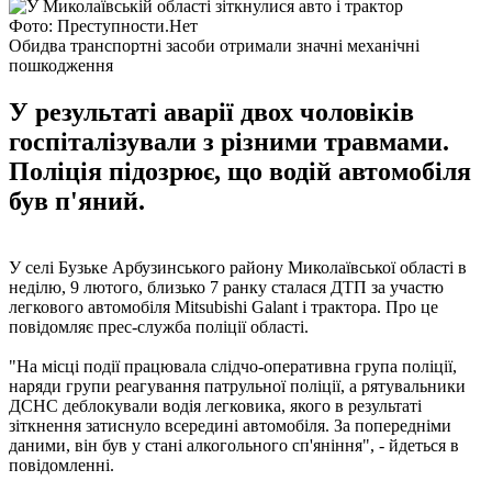
Фото: Преступности.Нет
Обидва транспортні засоби отримали значні механічні
пошкодження
У результаті аварії двох чоловіків
госпіталізували з різними травмами.
Поліція підозрює, що водій автомобіля
був п'яний.
У селі Бузьке Арбузинського району Миколаївської області в
неділю, 9 лютого, близько 7 ранку сталася ДТП за участю
легкового автомобіля Mitsubishi Galant і трактора. Про це
повідомляє прес-служба поліції області.
"На місці події працювала слідчо-оперативна група поліції,
наряди групи реагування патрульної поліції, а рятувальники
ДСНС деблокували водія легковика, якого в результаті
зіткнення затиснуло всередині автомобіля. За попередніми
даними, він був у стані алкогольного сп'яніння", - йдеться в
повідомленні.