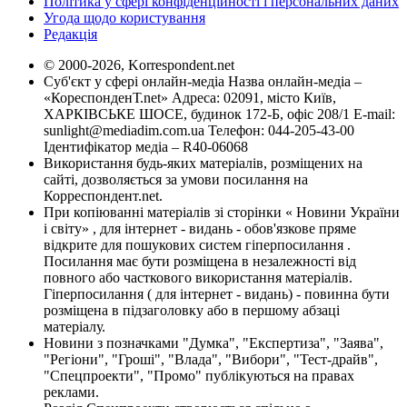
Політика у сфері конфіденційності і персональних даних
Угода щодо користування
Редакція
© 2000-2026, Korrespondent.net
Суб'єкт у сфері онлайн-медіа Назва онлайн-медіа –
«КореспонденТ.net» Адреса: 02091, місто Київ,
ХАРКІВСЬКЕ ШОСЕ, будинок 172-Б, офіс 208/1 E-mail:
sunlight@mediadim.com.ua
Телефон: 044-205-43-00
Ідентифікатор медіа – R40-06068
Використання будь-яких матеріалів, розміщених на
сайті, дозволяється за умови посилання на
Корреспондент.net.
При копіюванні матеріалів зі сторінки « Новини України
і світу» , для інтернет - видань - обов'язкове пряме
відкрите для пошукових систем гіперпосилання .
Посилання має бути розміщена в незалежності від
повного або часткового використання матеріалів.
Гіперпосилання ( для інтернет - видань) - повинна бути
розміщена в підзаголовку або в першому абзаці
матеріалу.
Новини з позначками "Думка", "Експертиза", "Заява",
"Регіони", "Гроші", "Влада", "Вибори", "Тест-драйв",
"Спецпроекти", "Промо" публікуються на правах
реклами.