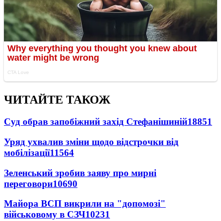
ЧИТАЙТЕ ТАКОЖ
Суд обрав запобіжний захід Стефанішиній
18851
Уряд ухвалив зміни щодо відстрочки від
мобілізації
11564
Зеленський зробив заяву про мирні
переговори
10690
Майора ВСП викрили на "допомозі"
військовому в СЗЧ
10231