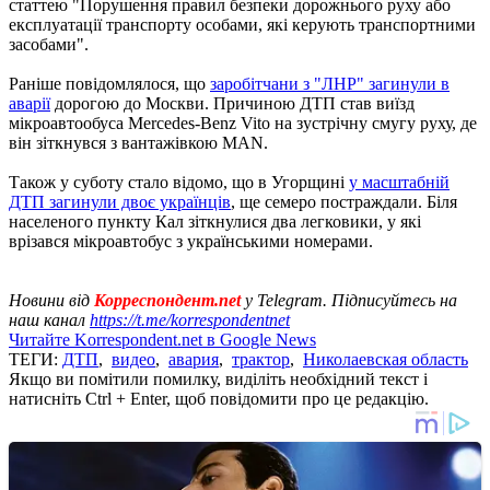
статтею "Порушення правил безпеки дорожнього руху або
експлуатації транспорту особами, які керують транспортними
засобами".
Раніше повідомлялося, що
заробітчани з "ЛНР" загинули в
аварії
дорогою до Москви. Причиною ДТП став виїзд
мікроавтообуса Mercedes-Benz Vito на зустрічну смугу руху, де
він зіткнувся з вантажівкою MAN.
Також у суботу стало відомо, що в Угорщині
у масштабній
ДТП загинули двоє українців
, ще семеро постраждали. Біля
населеного пункту Кал зіткнулися два легковики, у які
врізався мікроавтобус з українськими номерами.
Новини від
Корреспондент.net
у Telegram. Підписуйтесь на
наш канал
https://t.me/korrespondentnet
Читайте Korrespondent.net в Google News
ТЕГИ:
ДТП
,
видео
,
авария
,
трактор
,
Николаевская область
Якщо ви помітили помилку, виділіть необхідний текст і
натисніть Ctrl + Enter, щоб повідомити про це редакцію.