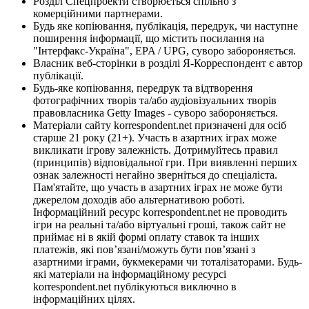
Розділ Спецпроекти створюється спільно з
комерційними партнерами.
Будь яке копіювання, публікація, передрук, чи наступне
поширення інформації, що містить посилання на
"Інтерфакс-Україна", EPA / UPG, суворо забороняється.
Власник веб-сторінки в розділі Я-Корреспондент є автор
публікації.
Будь-яке копіювання, передрук та відтворення
фотографічних творів та/або аудіовізуальних творів
правовласника Getty Images - суворо забороняється.
Матеріали сайту korrespondent.net призначені для осіб
старше 21 року (21+). Участь в азартних іграх може
викликати ігрову залежність. Дотримуйтесь правил
(принципів) відповідальної гри. При виявленні перших
ознак залежності негайно зверніться до спеціаліста.
Пам'ятайте, що участь в азартних іграх не може бути
джерелом доходів або альтернативою роботі.
Інформаційний ресурс korrespondent.net не проводить
ігри на реальні та/або віртуальні гроші, також сайт не
приймає ні в якій формі оплату ставок та інших
платежів, які пов’язані/можуть бути пов’язані з
азартними іграми, букмекерами чи тоталізаторами. Будь-
які матеріали на інформаційному ресурсі
korrespondent.net публікуються виключно в
інформаційних цілях.