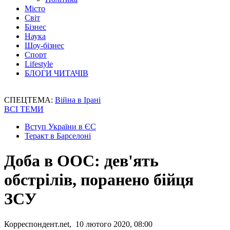
Місто
Світ
Бізнес
Наука
Шоу-бізнес
Спорт
Lifestyle
БЛОГИ ЧИТАЧІВ
СПЕЦТЕМА:
Війна в Ірані
ВСІ ТЕМИ
Вступ України в ЄС
Теракт в Барселоні
Доба в ООС: дев'ять
обстрілів, поранено бійця
ЗСУ
Корреспондент.net, 10 лютого 2020, 08:00