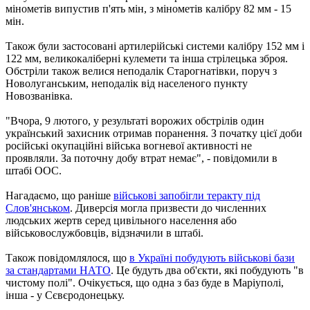
мінометів випустив п'ять мін, з мінометів калібру 82 мм - 15
мін.
Також були застосовані артилерійські системи калібру 152 мм і
122 мм, великокаліберні кулемети та інша стрілецька зброя.
Обстріли також велися неподалік Старогнатівки, поруч з
Новолуганським, неподалік від населеного пункту
Новозванівка.
"Вчора, 9 лютого, у результаті ворожих обстрілів один
український захисник отримав поранення. З початку цієї доби
російські окупаційні війська вогневої активності не
проявляли. За поточну добу втрат немає", - повідомили в
штабі ООС.
Нагадаємо, що раніше
військові запобігли теракту під
Слов'янськом
. Диверсія могла призвести до численних
людських жертв серед цивільного населення або
військовослужбовців, відзначили в штабі.
Також повідомлялося, що
в Україні побудують військові бази
за стандартами НАТО
. Це будуть два об'єкти, які побудують "в
чистому полі". Очікується, що одна з баз буде в Маріуполі,
інша - у Сєвєродонецьку.