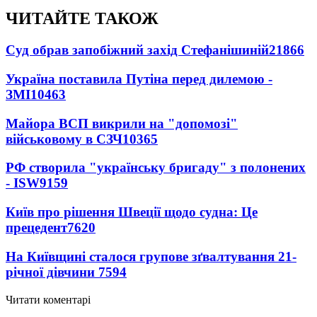
ЧИТАЙТЕ ТАКОЖ
Суд обрав запобіжний захід Стефанішиній
21866
Україна поставила Путіна перед дилемою -
ЗМІ
10463
Майора ВСП викрили на "допомозі"
військовому в СЗЧ
10365
РФ створила "українську бригаду" з полонених
- ISW
9159
Київ про рішення Швеції щодо судна: Це
прецедент
7620
На Київщині сталося групове зґвалтування 21-
річної дівчини
7594
Читати коментарі