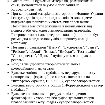
Використання будь-яких матеріалів, розміщених на
сайті, дозволяється за умови посилання на
Корреспондент.net.
При копіюванні матеріалів зі сторінки « Новини України
і світу» , для інтернет - видань - обов'язкове пряме
відкрите для пошукових систем гіперпосилання .
Посилання має бути розміщена в незалежності від
повного або часткового використання матеріалів.
Гіперпосилання ( для інтернет - видань) - повинна бути
розміщена в підзаголовку або в першому абзаці
матеріалу.
Новини з позначками "Думка", "Експертиза", "Заява",
"Регіони", "Гроші", "Влада", "Вибори", "Тест-драйв",
"Спецпроекти", "Промо" публікуються на правах
реклами.
Розділ Спецпроекти створюється спільно з
комерційними партнерами.
Будь яке копіювання, публікація, передрук, чи наступне
поширення інформації, що містить посилання на
"Інтерфакс-Україна", EPA / UPG, суворо забороняється.
Власник веб-сторінки в розділі Я-Корреспондент є автор
публікації.
Будь-яке копіювання, передрук та відтворення
фотографічних творів та/або аудіовізуальних творів
правовласника Getty Images - суворо забороняється.