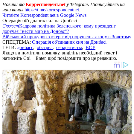
Новини від
Корреспондент.net
у Telegram. Підписуйтесь на
наш канал
https://t.me/korrespondentnet
.
Читайте Korrespondent.net в Google News
Операція об'єднаних сил на Донбасі
Сюжет
Кадрова політика Зеленського: кому президент
доручає "нести мир на Донбас"?
Військовий прокурор застеріг від порушень закону в Золотому
СПЕЦТЕМА:
Операція об'єднаних сил на Донбасі
ТЕГИ:
донбасс
,
обстрел
,
сепаратисты
,
ВСУ
Якщо ви помітили помилку, виділіть необхідний текст і
натисніть Ctrl + Enter, щоб повідомити про це редакцію.