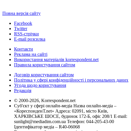
Повна версія сайту
Facebook
Twitter
RSS-стрічки
E-mail розсилка
Контакти
Реклама на сайті
Використання матеріалів korrespondent.net
Правила користування сайтом
Договір користування сайтом
Політика у сфері конфіденційності і персональних даних
Угода щодо користування
Редакція
© 2000-2026, Korrespondent.net
Суб'єкт у сфері онлайн-медіа Назва онлайн-медіа –
«КореспонденТ.net» Адреса: 02091, місто Київ,
ХАРКІВСЬКЕ ШОСЕ, будинок 172-Б, офіс 208/1 E-mail:
sunlight@mediadim.com.ua
Телефон: 044-205-43-00
Ідентифікатор медіа – R40-06068