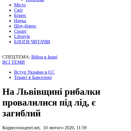
Місто
Світ
Бізнес
Наука
Шоу-бізнес
Спорт
Lifestyle
БЛОГИ ЧИТАЧІВ
СПЕЦТЕМА:
Війна в Ірані
ВСІ ТЕМИ
Вступ України в ЄС
Теракт в Барселоні
На Львівщині рибалки
провалилися під лід, є
загиблий
Корреспондент.net, 10 лютого 2020, 11:59