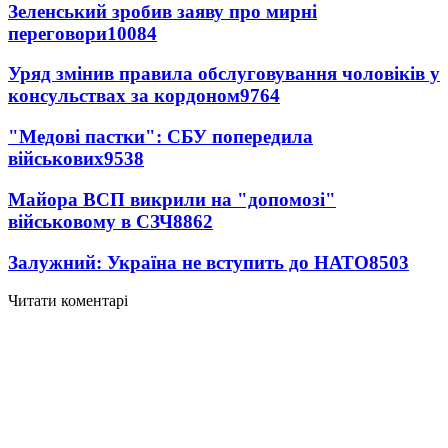
Зеленський зробив заяву про мирні
переговори
10084
Уряд змінив правила обслуговування чоловіків у
консульствах за кордоном
9764
"Медові пастки": СБУ попередила
військових
9538
Майора ВСП викрили на "допомозі"
військовому в СЗЧ
8862
Залужний: Україна не вступить до НАТО
8503
Читати коментарі