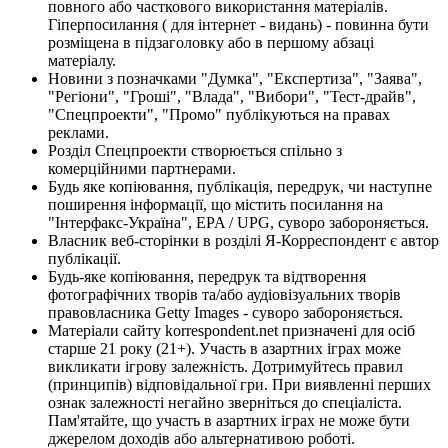
повного або часткового використання матеріалів.
Гіперпосилання ( для інтернет - видань) - повинна бути
розміщена в підзаголовку або в першому абзаці
матеріалу.
Новини з позначками "Думка", "Експертиза", "Заява",
"Регіони", "Гроші", "Влада", "Вибори", "Тест-драйв",
"Спецпроекти", "Промо" публікуються на правах
реклами.
Розділ Спецпроекти створюється спільно з
комерційними партнерами.
Будь яке копіювання, публікація, передрук, чи наступне
поширення інформації, що містить посилання на
"Інтерфакс-Україна", EPA / UPG, суворо забороняється.
Власник веб-сторінки в розділі Я-Корреспондент є автор
публікації.
Будь-яке копіювання, передрук та відтворення
фотографічних творів та/або аудіовізуальних творів
правовласника Getty Images - суворо забороняється.
Матеріали сайту korrespondent.net призначені для осіб
старше 21 року (21+). Участь в азартних іграх може
викликати ігрову залежність. Дотримуйтесь правил
(принципів) відповідальної гри. При виявленні перших
ознак залежності негайно зверніться до спеціаліста.
Пам'ятайте, що участь в азартних іграх не може бути
джерелом доходів або альтернативою роботі.