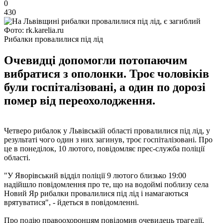
0
430
Фото: rk.karelia.ru
Рибалки провалилися під лід
Очевидці допомогли потопаючим
вибратися з ополонки. Троє чоловіків
були госпіталізовані, а один по дорозі
помер від переохолодження.
Четверо рибалок у Львівській області провалилися під лід, у
результаті чого один з них загинув, троє госпіталізовані. Про
це в понеділок, 10 лютого, повідомляє прес-служба поліції
області.
"У Яворівський відділ поліції 9 лютого близько 19:00
надійшло повідомлення про те, що на водоймі поблизу села
Новий Яр рибалки провалилися під лід і намагаються
врятуватися", - йдеться в повідомленні.
Про подію правоохоронцям повідомив очевидець трагедії,