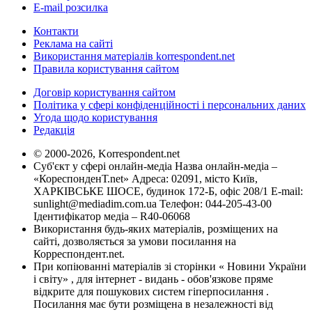
E-mail розсилка
Контакти
Реклама на сайті
Використання матеріалів korrespondent.net
Правила користування сайтом
Договір користування сайтом
Політика у сфері конфіденційності і персональних даних
Угода щодо користування
Редакція
© 2000-2026, Korrespondent.net
Суб'єкт у сфері онлайн-медіа Назва онлайн-медіа –
«КореспонденТ.net» Адреса: 02091, місто Київ,
ХАРКІВСЬКЕ ШОСЕ, будинок 172-Б, офіс 208/1 E-mail:
sunlight@mediadim.com.ua
Телефон: 044-205-43-00
Ідентифікатор медіа – R40-06068
Використання будь-яких матеріалів, розміщених на
сайті, дозволяється за умови посилання на
Корреспондент.net.
При копіюванні матеріалів зі сторінки « Новини України
і світу» , для інтернет - видань - обов'язкове пряме
відкрите для пошукових систем гіперпосилання .
Посилання має бути розміщена в незалежності від