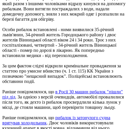
який разом з іншими чоловіками відразу кинувся на допомогу
рибалкам. Вони витягли постраждалих з води, надали
домедичну допомогу, зняли з них мокрий одяг і розпалили на
березі багаття для обігріву.
Особи рибалок встановлені - ними виявилися 35-річний
львів'янин, 34-річний житель Городоцького району і двоє
жителів Вінницької області віком 24 і 34 роки. Троє з них
госпіталізовані, четвертий - 34-річний житель Вінницької
області - помер по дорозі в лікарню. Як попередньо
встановили медики - від переохолодження.
За цим фактом слідчі відкрили кримінальне провадження за
статтею про умисне вбивство (ч. 1 ст. 115) КК України з
позначкою "нещасний випадок". Поліцейські встановлюють
обставини події.
Раніше повідомлялося, що
в Росії 30 машин рибалок "пішли"
під лід
. За однією з версій очевидців, автомобілі провалилися
після того, як дехто із рибалок просвердлили кілька лунок у
місці, де стояли машини, щоб перевірити товщину льоду.
Раніше повідомлялося, що
рибалок із затонулого судна
врятував холодильник
. Двоє чоловіків використовували
кухонний апарат в якості човна, відламавши від нього