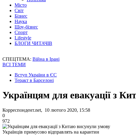
Місто
Світ
Бізнес
Наука
Шоу-бізнес
Спорт
Lifestyle
БЛОГИ ЧИТАЧІВ
СПЕЦТЕМА:
Війна в Ірані
ВСІ ТЕМИ
Вступ України в ЄС
Теракт в Барселоні
Українцям для евакуації з Ки
Корреспондент.net, 10 лютого 2020, 15:58
0
972
Українців примусово відправлять на карантин