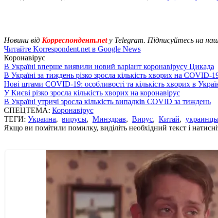
Новини від
Корреспондент.net
у Telegram. Підписуйтесь на на
Читайте Korrespondent.net в Google News
Коронавірус
В Україні вперше виявили новий варіант коронавірусу Цикада
В Україні за тиждень різко зросла кількість хворих на COVID-1
Нові штами COVID-19: особливості та кількість хворих в Украї
У Києві різко зросла кількість хворих на коронавірус
В Україні утричі зросла кількість випадків COVID за тиждень
СПЕЦТЕМА:
Коронавірус
ТЕГИ:
Украина
,
вирусы
,
Минздрав
,
Вирус
,
Китай
,
украинц
Якщо ви помітили помилку, виділіть необхідний текст і натисніт