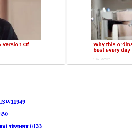
 ISW
11949
850
ної дівчини
8133