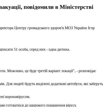
акуації, повідомили в Міністерстві
 директора Центру громадського здоров'я МОЗ України Ігор
дписати 51 особа, серед них - одна дитина.
ти. Можливо, це буде третій варіант локації", - розповідає
в. Для людей будуть виділені додаткові автобуси, які заберуть
ені коронавірусом.
їнам готуватися до широкого поширення вірусу.