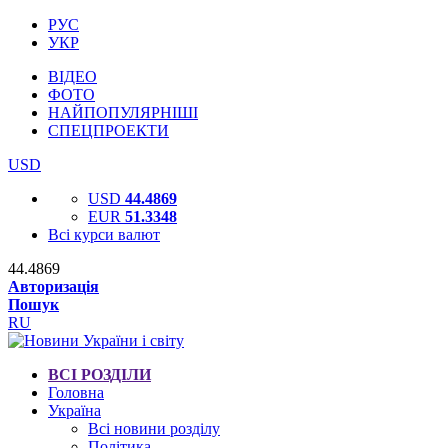
РУС
УКР
ВІДЕО
ФОТО
НАЙПОПУЛЯРНІШІ
СПЕЦПРОЕКТИ
USD
USD
44.4869
EUR
51.3348
Всі курси валют
44.4869
Авторизація
Пошук
RU
ВСІ РОЗДІЛИ
Головна
Україна
Всі новини розділу
Політика