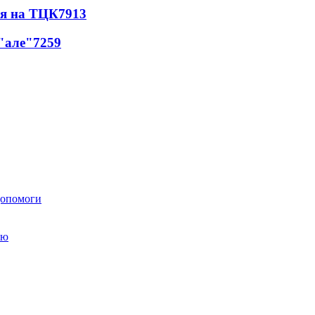
ся на ТЦК
7913
 "але"
7259
 допомоги
ою