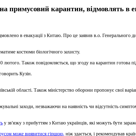
на примусовий карантин, відмовлять в ев
відмовлено в евакуації з Китаю. Про це заявив в.о. Генерального
 матиме костюми біологічного захисту.
10 лютого. Також повідомляється, що згоду на карантин готова пі
говорить Кузін.
ївській області. Також міністерство оборони пропонує свої варіан
увальні заходи, незважаючи на наявність чи відсутність симптомі
ть
у зв'язку з прибуттям з Китаю українців, які можуть бути зараж
ірусом може виявитися гіршою,
ніж здається, і рекомендував кра