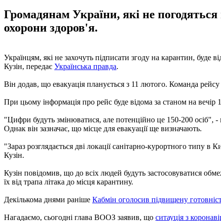
Громадянам України, які не погодяться 
охорони здоров'я.
Українцям, які не захочуть підписати згоду на карантин, буде 
Кузін, передає
Українська правда
.
Він додав, що евакуація планується з 11 лютого. Команда рейсу
При цьому інформація про рейс буде відома за станом на вечір 
"Цифри будуть змінюватися, але потенційно це 150-200 осіб", - 
Однак він зазначає, що місце для евакуації ще визначають.
"Зараз розглядається дві локації санітарно-курортного типу в Ки
Кузін.
Кузін повідомив, що до всіх людей будуть застосовуватися обмеж
їх від трапа літака до місця карантину.
Декількома днями раніше
Кабмін оголосив підвищену готовніс
Нагадаємо, сьогодні глава ВООЗ заявив, що
ситауція з коронав