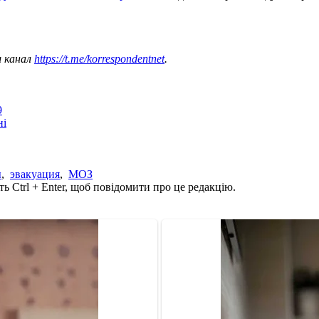
ш канал
https://t.me/korrespondentnet
.
9
ні
ы
,
эвакуация
,
МОЗ
ь Ctrl + Enter, щоб повідомити про це редакцію.