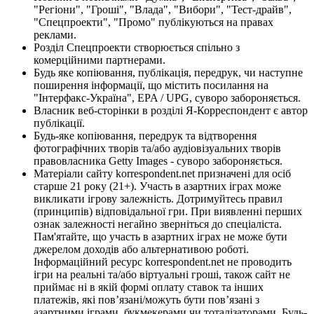
"Регіони", "Гроші", "Влада", "Вибори", "Тест-драйв",
"Спецпроекти", "Промо" публікуються на правах
реклами.
Розділ Спецпроекти створюється спільно з
комерційними партнерами.
Будь яке копіювання, публікація, передрук, чи наступне
поширення інформації, що містить посилання на
"Інтерфакс-Україна", EPA / UPG, суворо забороняється.
Власник веб-сторінки в розділі Я-Корреспондент є автор
публікації.
Будь-яке копіювання, передрук та відтворення
фотографічних творів та/або аудіовізуальних творів
правовласника Getty Images - суворо забороняється.
Матеріали сайту korrespondent.net призначені для осіб
старше 21 року (21+). Участь в азартних іграх може
викликати ігрову залежність. Дотримуйтесь правил
(принципів) відповідальної гри. При виявленні перших
ознак залежності негайно зверніться до спеціаліста.
Пам'ятайте, що участь в азартних іграх не може бути
джерелом доходів або альтернативою роботі.
Інформаційний ресурс korrespondent.net не проводить
ігри на реальні та/або віртуальні гроші, також сайт не
приймає ні в якій формі оплату ставок та інших
платежів, які пов’язані/можуть бути пов’язані з
азартними іграми, букмекерами чи тоталізаторами. Будь-