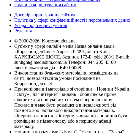
Правила користування сайтом
Договір користування сайтом
Політика у сфері конфіденційності і персональних даних
Угода щодо користування
Редакція
© 2000-2026, Korrespondent.net
Суб'єкт у сфері онлайн-медіа Назва онлайн-медіа –
«КореспонденТ.net» Адреса: 02091, місто Київ,
ХАРКІВСЬКЕ ШОСЕ, будинок 172-Б, офіс 208/1 E-mail:
sunlight@mediadim.com.ua
Телефон: 044-205-43-00
Ідентифікатор медіа – R40-06068
Використання будь-яких матеріалів, розміщених на
сайті, дозволяється за умови посилання на
Корреспондент.net.
При копіюванні матеріалів зі сторінки « Новини України
і світу» , для інтернет - видань - обов'язкове пряме
відкрите для пошукових систем гіперпосилання .
Посилання має бути розміщена в незалежності від
повного або часткового використання матеріалів.
Гіперпосилання ( для інтернет - видань) - повинна бути
розміщена в підзаголовку або в першому абзаці
матеріалу.
Новини з позначками "Думка", "Експертиза", "Заява",