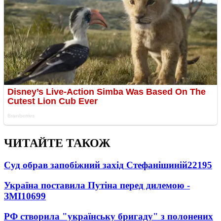
ЧИТАЙТЕ ТАКОЖ
Суд обрав запобіжний захід Стефанішиній
22195
Україна поставила Путіна перед дилемою -
ЗМІ
10699
РФ створила "українську бригаду" з полонених