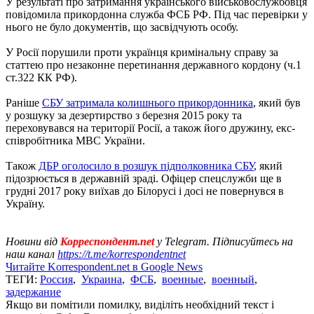
У результаті про затримання українського військовослужбовця
повідомила прикордонна служба ФСБ РФ. Під час перевірки у
нього не було документів, що засвідчують особу.
У Росії порушили проти українця кримінальну справу за
статтею про незаконне перетинання державного кордону (ч.1
ст.322 КК РФ).
Раніше
СБУ затримала колишнього прикордонника
, який був
у розшуку за дезертирство з березня 2015 року та
переховувався на території Росії, а також його дружину, екс-
співробітника МВС України.
Також
ДБР оголосило в розшук підполковника СБУ
, який
підозрюється в державній зраді. Офіцер спецслужби ще в
грудні 2017 року виїхав до Білорусі і досі не повернувся в
Україну.
Новини від
Корреспондент.net
у Telegram. Підписуйтесь на
наш канал
https://t.me/korrespondentnet
Читайте Korrespondent.net в Google News
ТЕГИ:
Россия
,
Украина
,
ФСБ
,
военные
,
военный
,
задержание
Якщо ви помітили помилку, виділіть необхідний текст і