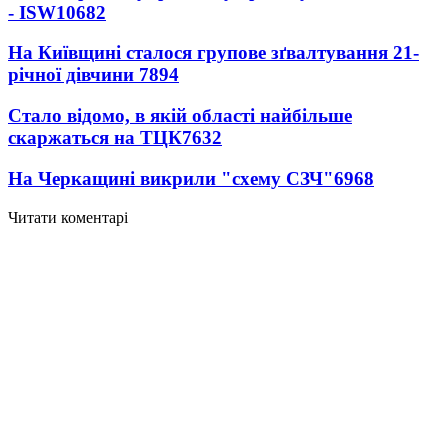
- ISW
10682
На Київщині сталося групове зґвалтування 21-
річної дівчини
7894
Стало відомо, в якій області найбільше
скаржаться на ТЦК
7632
На Черкащині викрили "схему СЗЧ"
6968
Читати коментарі