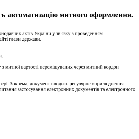
ить автоматизацію митного оформлення.
нодавчих актів України у зв'язку з проведенням
айті глави держави.
и.
 з митної вартості переміщуваних через митний кордон
 сфері. Зокрема, документ вводить регулярне оприлюднення
питання застосування електронних документів та електронного