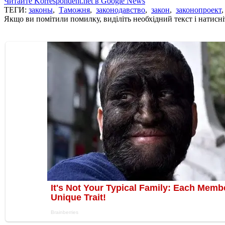
Читайте Korrespondent.net в Google News
ТЕГИ:
законы
,
Таможня
,
законодавство
,
закон
,
законопроект
Якщо ви помітили помилку, виділіть необхідний текст і натисніт