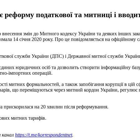
є реформу податкової та митниці і ввод
внесення змін до Митного кодексу України та деяких інших зако
мала 14 січня 2020 року. Про це повідомляється на офіційному с
кової служби України (ДПС) і Державної митної служби Україн
єдиних юридичних осіб та дозволить створити інформаційну базу
ртно-імпортних операцій.
рості митних формальностей, а також запобігання корупції в цій
варів, що переміщуються через митний кордон України, регулює 
ота прискорилася на 20 хвилин після реформування.
ових митних тарифів.
ш канал
https://t.me/korrespondentnet
.