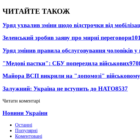
ЧИТАЙТЕ ТАКОЖ
Уряд ухвалив зміни щодо відстрочки від мобілізац
Зеленський зробив заяву про мирні переговори
10
Уряд змінив правила обслуговування чоловіків у
"Медові пастки": СБУ попередила військових
970
Майора ВСП викрили на "допомозі" військовому
Залужний: Україна не вступить до НАТО
8537
Читати коментарі
Новини України
Останні
Популярні
Коментовані