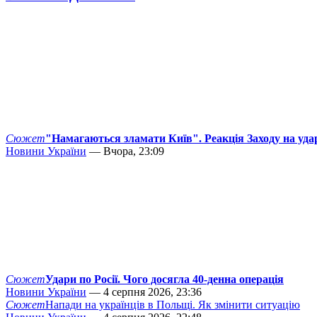
Сюжет
"Намагаються зламати Київ". Реакція Заходу на уда
Новини України
— Вчора, 23:09
Сюжет
Удари по Росії. Чого досягла 40-денна операція
Новини України
— 4 серпня 2026, 23:36
Сюжет
Напади на українців в Польщі. Як змінити ситуацію