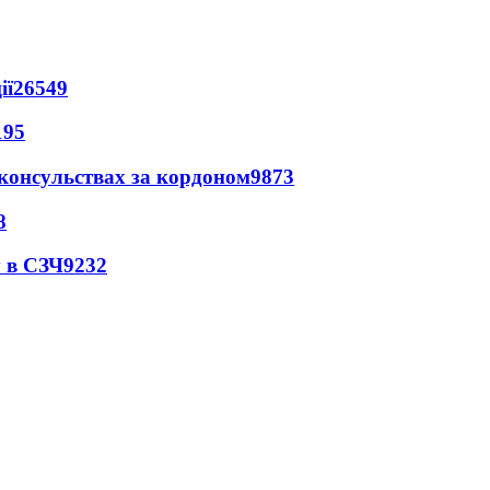
ії
26549
195
 консульствах за кордоном
9873
8
 в СЗЧ
9232