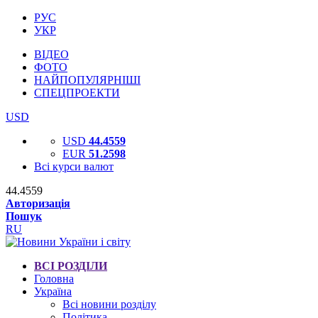
РУС
УКР
ВІДЕО
ФОТО
НАЙПОПУЛЯРНІШІ
СПЕЦПРОЕКТИ
USD
USD
44.4559
EUR
51.2598
Всі курси валют
44.4559
Авторизація
Пошук
RU
ВСІ РОЗДІЛИ
Головна
Україна
Всі новини розділу
Політика