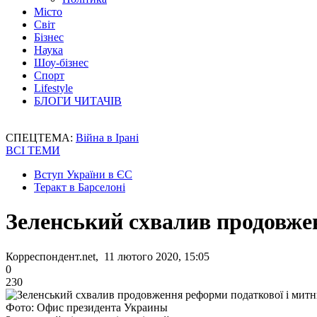
Місто
Світ
Бізнес
Наука
Шоу-бізнес
Спорт
Lifestyle
БЛОГИ ЧИТАЧІВ
СПЕЦТЕМА:
Війна в Ірані
ВСІ ТЕМИ
Вступ України в ЄС
Теракт в Барселоні
Зеленський схвалив продовже
Корреспондент.net, 11 лютого 2020, 15:05
0
230
Фото: Офис президента Украины