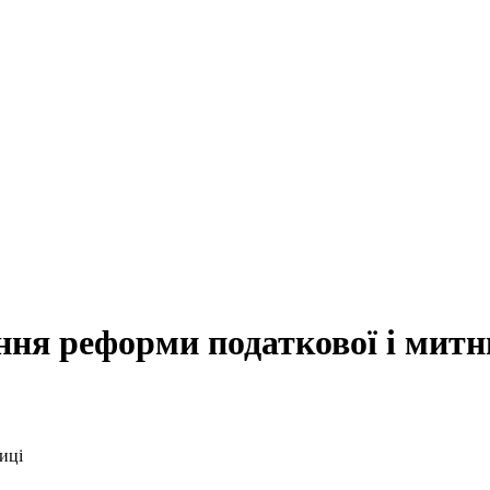
ння реформи податкової і митн