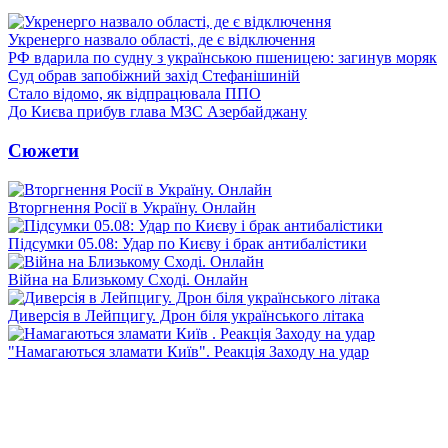
Укренерго назвало області, де є відключення
РФ вдарила по судну з українською пшеницею: загинув моряк
Суд обрав запобіжний захід Стефанішиній
Стало відомо, як відпрацювала ППО
До Києва прибув глава МЗС Азербайджану
Сюжети
Вторгнення Росії в Україну. Онлайн
Підсумки 05.08: Удар по Києву і брак антибалістики
Війна на Близькому Сході. Онлайн
Диверсія в Лейпцигу. Дрон біля українського літака
"Намагаються зламати Київ". Реакція Заходу на удар