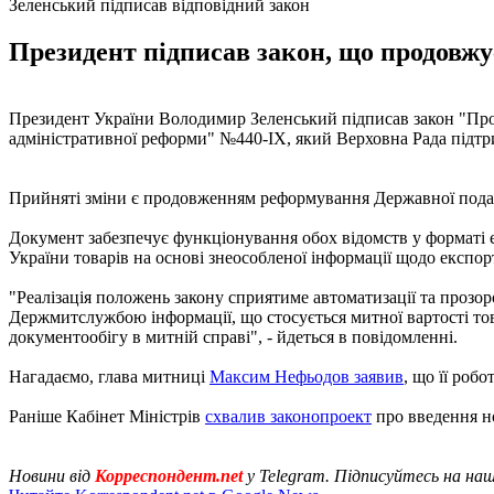
Зеленський підписав відповідний закон
Президент підписав закон, що продовжу
Президент України Володимир Зеленський підписав закон "Про 
адміністративної реформи" №440-IX, який Верховна Рада підтри
Прийняті зміни є продовженням реформування Державної подат
Документ забезпечує функціонування обох відомств у форматі 
України товарів на основі знеособленої інформації щодо експо
"Реалізація положень закону сприятиме автоматизації та прозо
Держмитслужбою інформації, що стосується митної вартості то
документообігу в митній справі", - йдеться в повідомленні.
Нагадаємо, глава митниці
Максим Нефьодов заявив
, що її роб
Раніше Кабінет Міністрів
схвалив законопроект
про введення н
Новини від
Корреспондент.net
у Telegram. Підписуйтесь на на