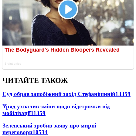
ЧИТАЙТЕ ТАКОЖ
Суд обрав запобіжний захід Стефанішиній
13359
Уряд ухвалив зміни щодо відстрочки від
мобілізації
11359
Зеленський зробив заяву про мирні
переговори
10534