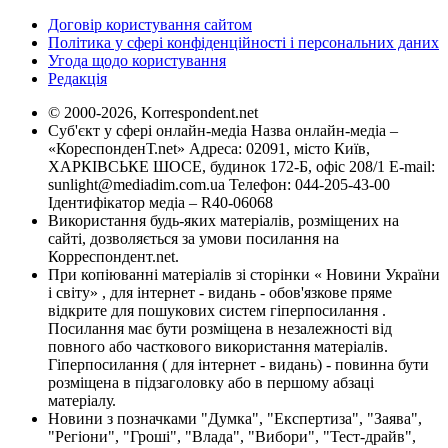
Договір користування сайтом
Політика у сфері конфіденційності і персональних даних
Угода щодо користування
Редакція
© 2000-2026, Korrespondent.net
Суб'єкт у сфері онлайн-медіа Назва онлайн-медіа –
«КореспонденТ.net» Адреса: 02091, місто Київ,
ХАРКІВСЬКЕ ШОСЕ, будинок 172-Б, офіс 208/1 E-mail:
sunlight@mediadim.com.ua
Телефон: 044-205-43-00
Ідентифікатор медіа – R40-06068
Використання будь-яких матеріалів, розміщених на
сайті, дозволяється за умови посилання на
Корреспондент.net.
При копіюванні матеріалів зі сторінки « Новини України
і світу» , для інтернет - видань - обов'язкове пряме
відкрите для пошукових систем гіперпосилання .
Посилання має бути розміщена в незалежності від
повного або часткового використання матеріалів.
Гіперпосилання ( для інтернет - видань) - повинна бути
розміщена в підзаголовку або в першому абзаці
матеріалу.
Новини з позначками "Думка", "Експертиза", "Заява",
"Регіони", "Гроші", "Влада", "Вибори", "Тест-драйв",