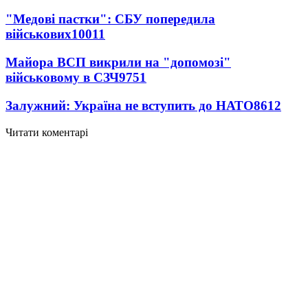
"Медові пастки": СБУ попередила
військових
10011
Майора ВСП викрили на "допомозі"
військовому в СЗЧ
9751
Залужний: Україна не вступить до НАТО
8612
Читати коментарі