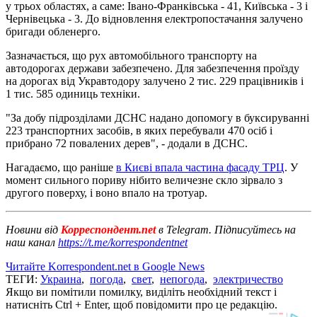
у трьох областях, а саме: Івано-Франківська - 41, Київська - 3 і
Чернівецька - 3. До відновлення електропостачання залучено
бригади обленерго.
Зазначається, що рух автомобільного транспорту на
автодорогах держави забезпечено. Для забезпечення проїзду
на дорогах від Укравтодору залучено 2 тис. 229 працівників і
1 тис. 585 одиниць техніки.
"За добу підрозділами ДСНС надано допомогу в буксируванні
223 транспортних засобів, в яких перебували 470 осіб і
прибрано 72 повалених дерев", - додали в ДСНС.
Нагадаємо, що раніше
в Києві впала частина фасаду ТРЦ
. У
момент сильного пориву нібито величезне скло зірвало з
другого поверху, і воно впало на тротуар.
Новини від
Корреспондент.net
в Telegram. Підписуйтесь на
наш канал
https://t.me/korrespondentnet
Читайте Korrespondent.net в Google News
ТЕГИ:
Украина
,
погода
,
свет
,
непогода
,
электричество
Якщо ви помітили помилку, виділіть необхідний текст і
натисніть Ctrl + Enter, щоб повідомити про це редакцію.