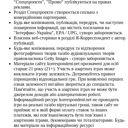
"Спецпроекти", "Промо" публікуються на правах
реклами.
Розділ Спецпроекти створюється спільно з
комерційними партнерами.
Будь яке копіювання, публікація, передрук, чи наступне
поширення інформації, що містить посилання на
"Інтерфакс-Україна", EPA / UPG, суворо забороняється.
Власник веб-сторінки в розділі Я-Корреспондент є автор
публікації.
Будь-яке копіювання, передрук та відтворення
фотографічних творів та/або аудіовізуальних творів
правовласника Getty Images - суворо забороняється.
Матеріали сайту korrespondent.net призначені для осіб
старше 21 року (21+). Участь в азартних іграх може
викликати ігрову залежність. Дотримуйтесь правил
(принципів) відповідальної гри. При виявленні перших
ознак залежності негайно зверніться до спеціаліста.
Пам'ятайте, що участь в азартних іграх не може бути
джерелом доходів або альтернативою роботі.
Інформаційний ресурс korrespondent.net не проводить
ігри на реальні та/або віртуальні гроші, також сайт не
приймає ні в якій формі оплату ставок та інших
платежів, які пов’язані/можуть бути пов’язані з
азартними іграми, букмекерами чи тоталізаторами. Будь-
які матеріали на інформаційному ресурсі