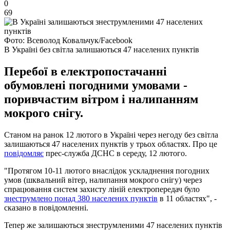
0
69
Фото: Всеволод Ковальчук/Facebook
В Україні без світла залишаються 47 населених пунктів
Перебої в електропостачанні
обумовлені погодними умовами -
поривчастим вітром і налипанням
мокрого снігу.
Станом на ранок 12 лютого в Україні через негоду без світла
залишаються 47 населених пунктів у трьох областях. Про це
повідомляє
прес-служба ДСНС в середу, 12 лютого.
"Протягом 10-11 лютого внаслідок ускладнення погодних
умов (шквальний вітер, налипання мокрого снігу) через
спрацювання систем захисту ліній електропередач було
знеструмлено понад 380 населених пунктів
в 11 областях", -
сказано в повідомленні.
Тепер же залишаються знеструмленими 47 населених пунктів