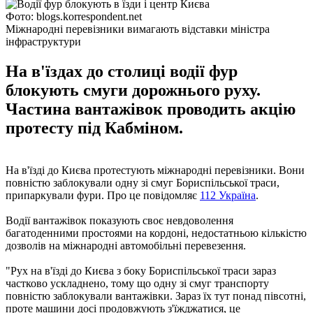
Фото: blogs.korrespondent.net
Міжнародні перевізники вимагають відставки міністра
інфраструктури
На в'їздах до столиці водії фур
блокують смуги дорожнього руху.
Частина вантажівок проводить акцію
протесту під Кабміном.
На в'їзді до Києва протестують міжнародні перевізники. Вони
повністю заблокували одну зі смуг Бориспільської траси,
припаркували фури. Про це повідомляє
112 Україна
.
Водії вантажівок показують своє невдоволення
багатоденними простоями на кордоні, недостатньою кількістю
дозволів на міжнародні автомобільні перевезення.
"Рух на в'їзді до Києва з боку Бориспільської траси зараз
частково ускладнено, тому що одну зі смуг транспорту
повністю заблокували вантажівки. Зараз їх тут понад півсотні,
проте машини досі продовжують з'їжджатися, це