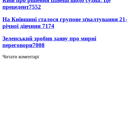
Київ про рішення Швеції щодо судна: Це
прецедент
7552
На Київщині сталося групове зґвалтування 21-
річної дівчини
7174
Зеленський зробив заяву про мирні
переговори
7008
Читати коментарі