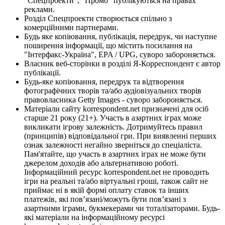
"Спецпроекти", "Промо" публікуються на правах
реклами.
Розділ Спецпроекти створюється спільно з
комерційними партнерами.
Будь яке копіювання, публікація, передрук, чи наступне
поширення інформації, що містить посилання на
"Інтерфакс-Україна", EPA / UPG, суворо забороняється.
Власник веб-сторінки в розділі Я-Корреспондент є автор
публікації.
Будь-яке копіювання, передрук та відтворення
фотографічних творів та/або аудіовізуальних творів
правовласника Getty Images - суворо забороняється.
Матеріали сайту korrespondent.net призначені для осіб
старше 21 року (21+). Участь в азартних іграх може
викликати ігрову залежність. Дотримуйтесь правил
(принципів) відповідальної гри. При виявленні перших
ознак залежності негайно зверніться до спеціаліста.
Пам'ятайте, що участь в азартних іграх не може бути
джерелом доходів або альтернативою роботі.
Інформаційний ресурс korrespondent.net не проводить
ігри на реальні та/або віртуальні гроші, також сайт не
приймає ні в якій формі оплату ставок та інших
платежів, які пов’язані/можуть бути пов’язані з
азартними іграми, букмекерами чи тоталізаторами. Будь-
які матеріали на інформаційному ресурсі