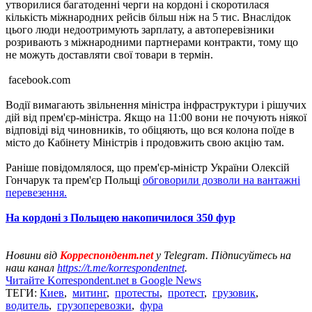
утворилися багатоденні черги на кордоні і скоротилася
кількість міжнародних рейсів більш ніж на 5 тис. Внаслідок
цього люди недоотримують зарплату, а автоперевізники
розривають з міжнародними партнерами контракти, тому що
не можуть доставляти свої товари в термін.
facebook.com
Водії вимагають звільнення міністра інфраструктури і рішучих
дій від прем'єр-міністра. Якщо на 11:00 вони не почують ніякої
відповіді від чиновників, то обіцяють, що вся колона поїде в
місто до Кабінету Міністрів і продовжить свою акцію там.
Раніше повідомлялося, що прем'єр-міністр України Олексій
Гончарук та прем'єр Польщі
обговорили дозволи на вантажні
перевезення.
На кордоні з Польщею накопичилося 350 фур
Новини від
Корреспондент.net
у Telegram. Підписуйтесь на
наш канал
https://t.me/korrespondentnet
.
Читайте Korrespondent.net в Google News
ТЕГИ:
Киев
,
митинг
,
протесты
,
протест
,
грузовик
,
водитель
,
грузоперевозки
,
фура