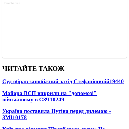
ЧИТАЙТЕ ТАКОЖ
Суд обрав запобіжний захід Стефанішиній
19440
Майора ВСП викрили на "допомозі"
військовому в СЗЧ
10249
Україна поставила Путіна перед дилемою -
ЗМІ
10178