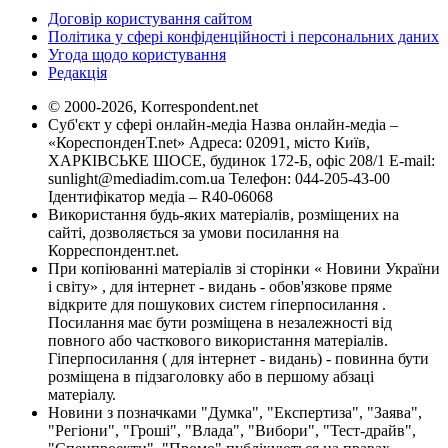
Договір користування сайтом
Політика у сфері конфіденційності і персональних даних
Угода щодо користування
Редакція
© 2000-2026, Korrespondent.net
Суб'єкт у сфері онлайн-медіа Назва онлайн-медіа –
«КореспонденТ.net» Адреса: 02091, місто Київ,
ХАРКІВСЬКЕ ШОСЕ, будинок 172-Б, офіс 208/1 E-mail:
sunlight@mediadim.com.ua
Телефон: 044-205-43-00
Ідентифікатор медіа – R40-06068
Використання будь-яких матеріалів, розміщених на
сайті, дозволяється за умови посилання на
Корреспондент.net.
При копіюванні матеріалів зі сторінки « Новини України
і світу» , для інтернет - видань - обов'язкове пряме
відкрите для пошукових систем гіперпосилання .
Посилання має бути розміщена в незалежності від
повного або часткового використання матеріалів.
Гіперпосилання ( для інтернет - видань) - повинна бути
розміщена в підзаголовку або в першому абзаці
матеріалу.
Новини з позначками "Думка", "Експертиза", "Заява",
"Регіони", "Гроші", "Влада", "Вибори", "Тест-драйв",