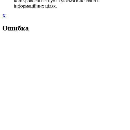
korrespondent.net публікуються виключно в
інформаційних цілях.
X
Ошибка