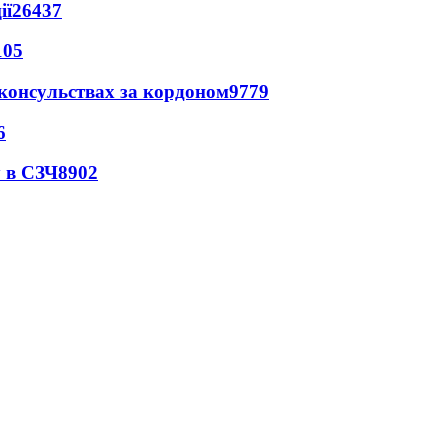
ії
26437
105
 консульствах за кордоном
9779
6
 в СЗЧ
8902