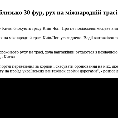
изько 30 фур, рух на міжнародній трасі
у Києві блокують трасу Київ-Чоп. Про це повідомляє місцеве ви
 на міжнародній трасі Київ-Чоп ускладнено. Водії вантажівок т
рожнього руху на трасі, хоча вантажівки рухаються з незначною 
до Києва.
портні перевезення за кордон і скасувати бронювання на них, яке
ту на проїзд українських вантажівок своїми дорогами", - розпові