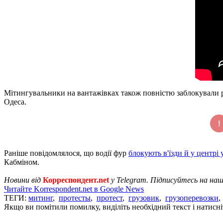
Мітингувальники на вантажівках також повністю заблокували ру
Одеса.
Раніше повідомлялося, що водії фур
блокують в'їзди й у центрі 
Кабміном.
Новини від
Корреспондент.net
у Telegram. Підписуйтесь на на
Читайте Korrespondent.net в Google News
ТЕГИ:
митинг
,
протесты
,
протест
,
грузовик
,
грузоперевозки
Якщо ви помітили помилку, виділіть необхідний текст і натисніт