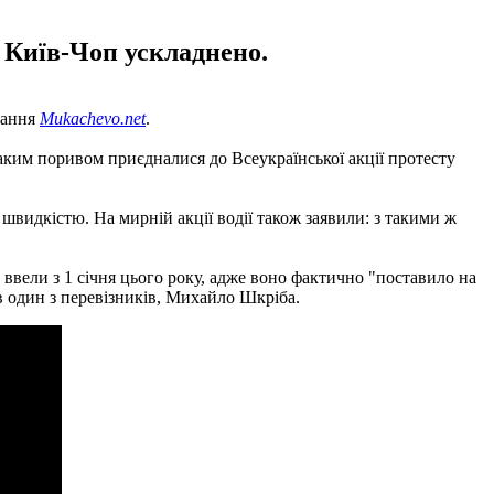
 Київ-Чоп ускладнено.
дання
Mukachevo.net
.
аким поривом приєдналися до Всеукраїнської акції протесту
швидкістю. На мирній акції водії також заявили: з такими ж
 ввели з 1 січня цього року, адже воно фактично "поставило на
в один з перевізників, Михайло Шкріба.