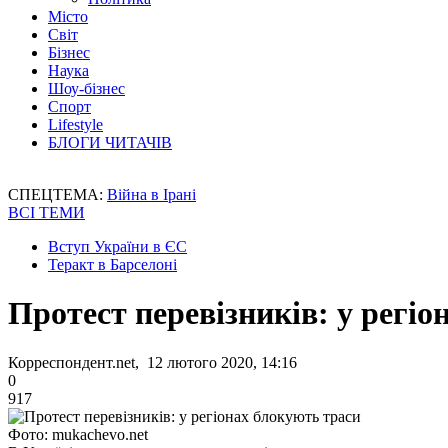
Місто
Світ
Бізнес
Наука
Шоу-бізнес
Спорт
Lifestyle
БЛОГИ ЧИТАЧІВ
СПЕЦТЕМА:
Війна в Ірані
ВСІ ТЕМИ
Вступ України в ЄС
Теракт в Барселоні
Протест перевізників: у регіо
Корреспондент.net, 12 лютого 2020, 14:16
0
917
Фото: mukachevo.net