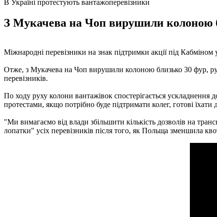
В Україні протестують вантажоперевізники
З Мукачева на Чоп вирушили колоною бл
Міжнародні перевізники на знак підтримки акції під Кабміном 
Отже, з Мукачева на Чоп вирушили колоною близько 30 фур, рух
перевізників.
По ходу руху колони вантажівок спостерігається ускладнення до
протестами, якщо потрібно буде підтримати колег, готові їхати 
"Ми вимагаємо від влади збільшити кількість дозволів на транс
лопатки" усіх перевізників після того, як Польща зменшила кво