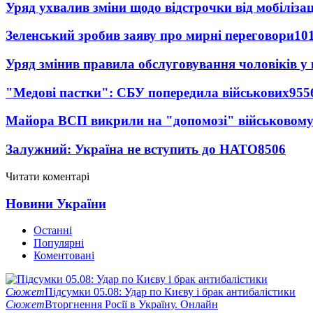
Уряд ухвалив зміни щодо відстрочки від мобілізац
Зеленський зробив заяву про мирні переговори
10
Уряд змінив правила обслуговування чоловіків у
"Медові пастки": СБУ попередила військових
955
Майора ВСП викрили на "допомозі" військовому
Залужний: Україна не вступить до НАТО
8506
Читати коментарі
Новини України
Останні
Популярні
Коментовані
Сюжет
Підсумки 05.08: Удар по Києву і брак антибалістики
Сюжет
Вторгнення Росії в Україну. Онлайн