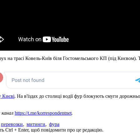
х на трасі Ковель-Київ біля Гостомельського КП (під Києвом). 
у Києві
. На в'їздах до столиці водії фур блокують смуги дорожнь
ш канал
https://t.me/korrespondentnet
.
,
перевозки
,
митинги
,
фура
ь Ctrl + Enter, щоб повідомити про це редакцію.