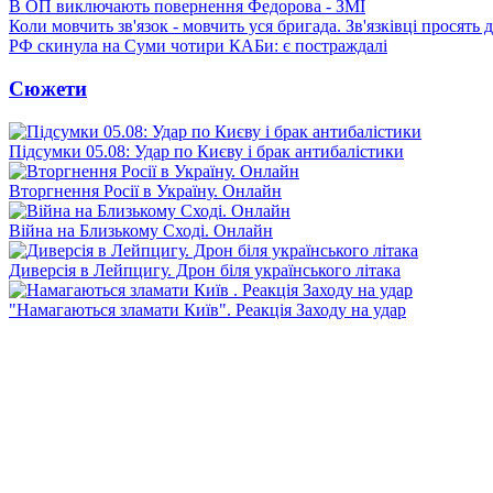
В ОП виключають повернення Федорова - ЗМІ
Коли мовчить зв'язок - мовчить уся бригада. Зв'язківці просять
РФ скинула на Суми чотири КАБи: є постраждалі
Сюжети
Підсумки 05.08: Удар по Києву і брак антибалістики
Вторгнення Росії в Україну. Онлайн
Війна на Близькому Сході. Онлайн
Диверсія в Лейпцигу. Дрон біля українського літака
"Намагаються зламати Київ". Реакція Заходу на удар