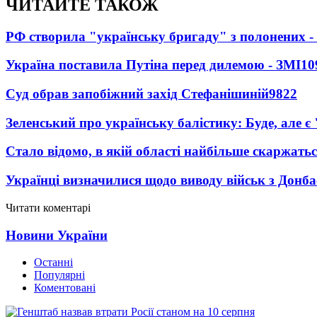
ЧИТАЙТЕ ТАКОЖ
РФ створила "українську бригаду" з полонених -
Україна поставила Путіна перед дилемою - ЗМІ
10
Суд обрав запобіжний захід Стефанішиній
9822
Зеленський про українську балістику: Буде, але є
Стало відомо, в якій області найбільше скаржать
Українці визначилися щодо виводу військ з Донба
Читати коментарі
Новини України
Останні
Популярні
Коментовані