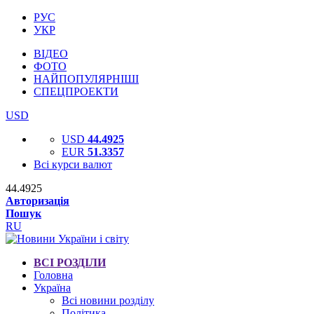
РУС
УКР
ВІДЕО
ФОТО
НАЙПОПУЛЯРНІШІ
СПЕЦПРОЕКТИ
USD
USD
44.4925
EUR
51.3357
Всі курси валют
44.4925
Авторизація
Пошук
RU
ВСІ РОЗДІЛИ
Головна
Україна
Всі новини розділу
Політика