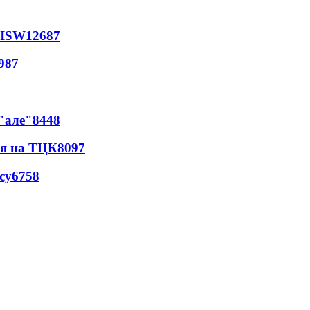
 ISW
12687
987
 "але"
8448
ся на ТЦК
8097
су
6758