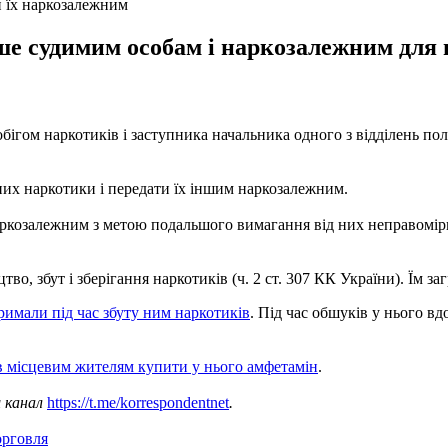
и їх наркозалежним
е судимим особам і наркозалежним для 
гом наркотиків і заступника начальника одного з відділень полі
их наркотики і передати їх іншим наркозалежним.
ркозалежним з метою подальшого вимагання від них неправомірно
, збут і зберігання наркотиків (ч. 2 ст. 307 КК України). Їм за
римали під час збуту ним наркотиків
. Під час обшуків у нього в
 місцевим жителям купити у нього амфетамін
.
ш канал
https://t.me/korrespondentnet
.
орговля