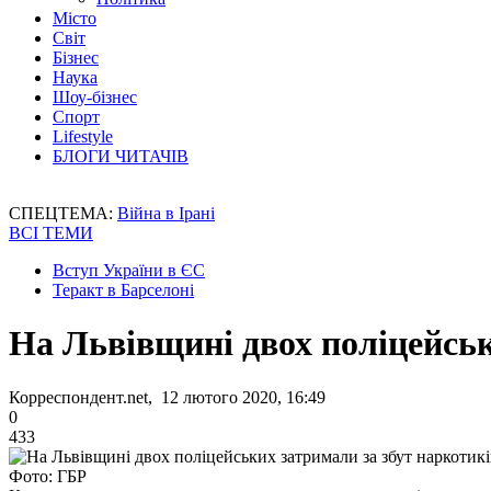
Місто
Світ
Бізнес
Наука
Шоу-бізнес
Спорт
Lifestyle
БЛОГИ ЧИТАЧІВ
СПЕЦТЕМА:
Війна в Ірані
ВСІ ТЕМИ
Вступ України в ЄС
Теракт в Барселоні
На Львівщині двох поліцейськ
Корреспондент.net, 12 лютого 2020, 16:49
0
433
Фото: ГБР