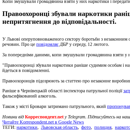
Копи змушували громадянина взяти у них наркотики і передат
Правоохоронці збували наркотики раніш
непритягнення до відповідальності.
У Львові оперуповноваженого сектору боротьби з незаконним обі
речовин. Про це
повідомляє
ДБР
у середу, 12 лютого.
За попередніми даними, копи змушували громадянина взяти у н
"Правоохоронці збували наркотики раніше судимим особам і на
йдеться в повідомленні.
Правоохоронців підозрюють за статтею про незаконне виробництво
Раніше в Чернівецькій області інспектора патрульної поліції
зат
фальсифікований алкоголь.
Також у місті Бровари затримано патрульного, який
пропонував
Новини від
Корреспондент.net
у Telegram. Підписуйтесь на на
Читайте Korrespondent.net в Google News
ТЕГИ:
наркотики
,
Львовская область
,
фото
,
полиция
,
наркот