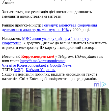
Аваков.
Зазначається, що реалізація цієї постанови дозволить
зменшити адміністративні витрати.
Раніше прем'єр-міністр
Гончарук анонсував скорочення
державного апарату як мінімум на 10%
у 2020 році.
Нагадаємо,
МВС анонсувало українцям "паспорт у
смартфоні"
. У додатку Дія вже до весни з'явиться можливість
отримати електронну ID-картку і закордонний паспорт.
Новини від
Корреспондент.net
у Telegram. Підписуйтесь на
наш канал
https://t.me/korrespondentnet
.
Читайте Korrespondent.net в Google News
ТЕГИ:
МВД
,
Кабмин Украины
Якщо ви помітили помилку, виділіть необхідний текст і
натисніть Ctrl + Enter, щоб повідомити про це редакцію.