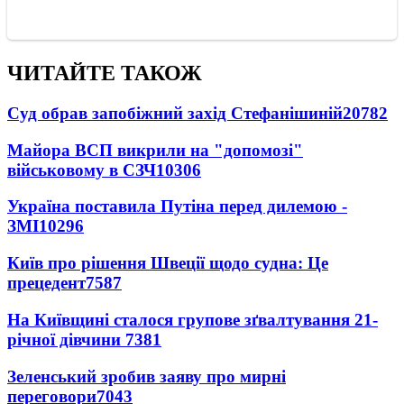
ЧИТАЙТЕ ТАКОЖ
Суд обрав запобіжний захід Стефанішиній
20782
Майора ВСП викрили на "допомозі"
військовому в СЗЧ
10306
Україна поставила Путіна перед дилемою -
ЗМІ
10296
Київ про рішення Швеції щодо судна: Це
прецедент
7587
На Київщині сталося групове зґвалтування 21-
річної дівчини
7381
Зеленський зробив заяву про мирні
переговори
7043