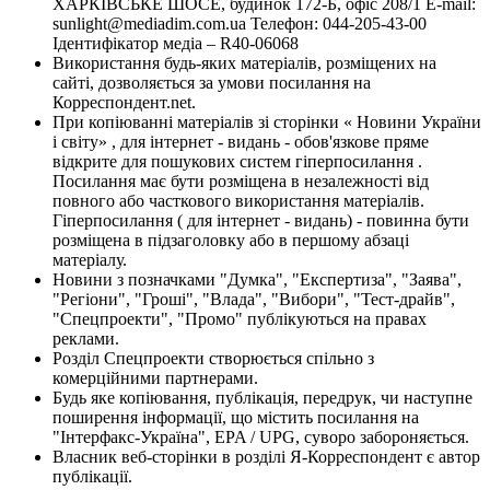
ХАРКІВСЬКЕ ШОСЕ, будинок 172-Б, офіс 208/1 E-mail:
sunlight@mediadim.com.ua
Телефон: 044-205-43-00
Ідентифікатор медіа – R40-06068
Використання будь-яких матеріалів, розміщених на
сайті, дозволяється за умови посилання на
Корреспондент.net.
При копіюванні матеріалів зі сторінки « Новини України
і світу» , для інтернет - видань - обов'язкове пряме
відкрите для пошукових систем гіперпосилання .
Посилання має бути розміщена в незалежності від
повного або часткового використання матеріалів.
Гіперпосилання ( для інтернет - видань) - повинна бути
розміщена в підзаголовку або в першому абзаці
матеріалу.
Новини з позначками "Думка", "Експертиза", "Заява",
"Регіони", "Гроші", "Влада", "Вибори", "Тест-драйв",
"Спецпроекти", "Промо" публікуються на правах
реклами.
Розділ Спецпроекти створюється спільно з
комерційними партнерами.
Будь яке копіювання, публікація, передрук, чи наступне
поширення інформації, що містить посилання на
"Інтерфакс-Україна", EPA / UPG, суворо забороняється.
Власник веб-сторінки в розділі Я-Корреспондент є автор
публікації.