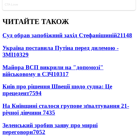
ЧИТАЙТЕ ТАКОЖ
Суд обрав запобіжний захід Стефанішиній
21148
Україна поставила Путіна перед дилемою -
ЗМІ
10329
Майора ВСП викрили на "допомозі"
військовому в СЗЧ
10317
Київ про рішення Швеції щодо судна: Це
прецедент
7594
На Київщині сталося групове зґвалтування 21-
річної дівчини
7435
Зеленський зробив заяву про мирні
переговори
7052