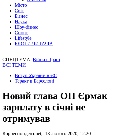
Місто
Світ
Бізнес
Наука
Шоу-бізнес
Спорт
Lifestyle
БЛОГИ ЧИТАЧІВ
СПЕЦТЕМА:
Війна в Ірані
ВСІ ТЕМИ
Вступ України в ЄС
Теракт в Барселоні
Новий глава ОП Єрмак
зарплату в січні не
отримував
Корреспондент.net, 13 лютого 2020, 12:20