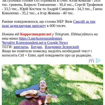
Заступники голови ОП отримали в січні: Юлія Ковалів - 28,6
тис. гривень, Кирило Тимошенко - 30,4 тис., Сергій Трофимов
- 33,5 тис., Юрій Костюк та Андрій Смирнов - 34,3 тис., Ганна
Коваленко - 35,2 тис., а Ігор Жовква - 40 тис.
Раніше повідомлялося, що голова НБУ Яків
Смолій за три
рази задекларував зарплату
в 600 тисяч.
Новини від
Корреспондент.net
у Telegram. Підписуйтесь на
наш канал
https://t.me/korrespondentnet
.
Читайте Korrespondent.net в Google News
ТЕГИ:
зарплаты
,
Богдан
,
Владимир Зеленский
Якщо ви помітили помилку, виділіть необхідний текст і
натисніть Ctrl + Enter, щоб повідомити про це редакцію.