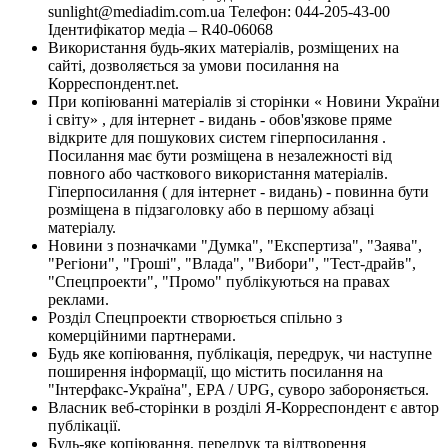
sunlight@mediadim.com.ua
Телефон: 044-205-43-00
Ідентифікатор медіа – R40-06068
Використання будь-яких матеріалів, розміщених на
сайті, дозволяється за умови посилання на
Корреспондент.net.
При копіюванні матеріалів зі сторінки « Новини України
і світу» , для інтернет - видань - обов'язкове пряме
відкрите для пошукових систем гіперпосилання .
Посилання має бути розміщена в незалежності від
повного або часткового використання матеріалів.
Гіперпосилання ( для інтернет - видань) - повинна бути
розміщена в підзаголовку або в першому абзаці
матеріалу.
Новини з позначками "Думка", "Експертиза", "Заява",
"Регіони", "Гроші", "Влада", "Вибори", "Тест-драйв",
"Спецпроекти", "Промо" публікуються на правах
реклами.
Розділ Спецпроекти створюється спільно з
комерційними партнерами.
Будь яке копіювання, публікація, передрук, чи наступне
поширення інформації, що містить посилання на
"Інтерфакс-Україна", EPA / UPG, суворо забороняється.
Власник веб-сторінки в розділі Я-Корреспондент є автор
публікації.
Будь-яке копіювання, передрук та відтворення