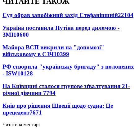
ЧИТАЙТЕ ТАКОЖ
Суд обрав запобіжний захід Стефанішиній
22104
Україна поставила Путіна перед дилемою -
ЗМІ
10600
Майора ВСП викрили на "допомозі"
військовому в СЗЧ
10399
РФ створила "українську бригаду" з полонених
- ISW
10128
На Київщині сталося групове зґвалтування 21-
річної дівчини
7794
Київ про рішення Швеції щодо судна: Це
прецедент
7671
Читати коментарі