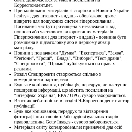
Корреспондент.net.
При копіюванні матеріалів зі сторінки « Новини України
і світу» , для інтернет - видань - обов'язкове пряме
відкрите для пошукових систем гіперпосилання .
Посилання має бути розміщена в незалежності від
повного або часткового використання матеріалів.
Гіперпосилання ( для інтернет - видань) - повинна бути
розміщена в підзаголовку або в першому абзаці
матеріалу.
Новини з позначками "Думка", "Експертиза", "Заява",
"Регіони", "Гроші", "Влада", "Вибори", "Тест-драйв",
"Спецпроекти", "Промо" публікуються на правах
реклами.
Розділ Спецпроекти створюється спільно з
комерційними партнерами.
Будь яке копіювання, публікація, передрук, чи наступне
поширення інформації, що містить посилання на
"Інтерфакс-Україна", EPA / UPG, суворо забороняється.
Власник веб-сторінки в розділі Я-Корреспондент є автор
публікації.
Будь-яке копіювання, передрук та відтворення
фотографічних творів та/або аудіовізуальних творів
правовласника Getty Images - суворо забороняється.
Матеріали сайту korrespondent.net призначені для осіб