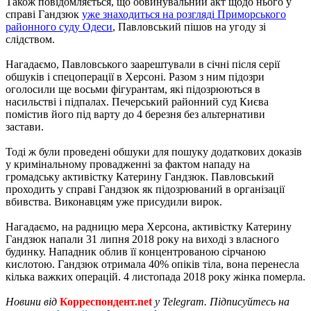
Також повідомляється, що обвинувальний акт щодо нього у
справі Гандзюк
уже знаходиться на розгляді Приморського
районного суду Одеси
, Павловський пішов на угоду зі
слідством.
Нагадаємо, Павловського заарештували в січні після серії
обшуків і спецоперації в Херсоні. Разом з ним підозри
оголосили ще восьми фігурантам, які підозрюються в
насильстві і підпалах. Печерський районний суд Києва
помістив його під варту до 4 березня без альтернативи
застави.
Тоді ж були проведені обшуки для пошуку додаткових доказів
у кримінальному провадженні за фактом нападу на
громадську активістку Катерину Гандзюк. Павловський
проходить у справі Гандзюк як підозрюваний в організації
вбивства. Виконавцям уже присудили вирок.
Нагадаємо, на радницю мера Херсона, активістку Катерину
Гандзюк напали 31 липня 2018 року на виході з власного
будинку. Нападник облив її концентрованою сірчаною
кислотою. Гандзюк отримала 40% опіків тіла, вона перенесла
кілька важких операцій. 4 листопада 2018 року жінка померла.
Новини від
Корреспондент.net
у Telegram. Підписуйтесь на