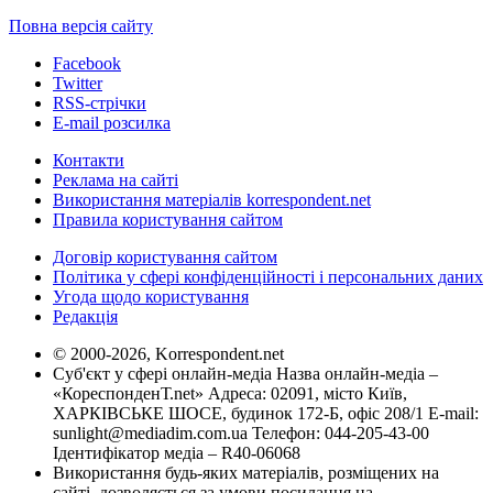
Повна версія сайту
Facebook
Twitter
RSS-стрічки
E-mail розсилка
Контакти
Реклама на сайті
Використання матеріалів korrespondent.net
Правила користування сайтом
Договір користування сайтом
Політика у сфері конфіденційності і персональних даних
Угода щодо користування
Редакція
© 2000-2026, Korrespondent.net
Суб'єкт у сфері онлайн-медіа Назва онлайн-медіа –
«КореспонденТ.net» Адреса: 02091, місто Київ,
ХАРКІВСЬКЕ ШОСЕ, будинок 172-Б, офіс 208/1 E-mail:
sunlight@mediadim.com.ua
Телефон: 044-205-43-00
Ідентифікатор медіа – R40-06068
Використання будь-яких матеріалів, розміщених на
сайті, дозволяється за умови посилання на