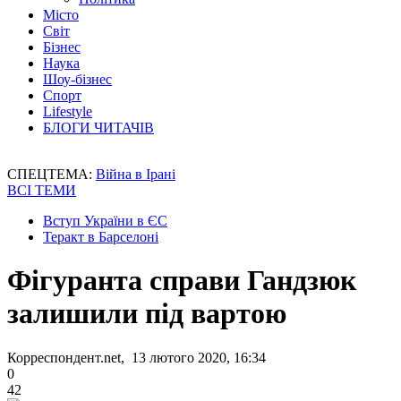
Місто
Світ
Бізнес
Наука
Шоу-бізнес
Спорт
Lifestyle
БЛОГИ ЧИТАЧІВ
СПЕЦТЕМА:
Війна в Ірані
ВСІ ТЕМИ
Вступ України в ЄС
Теракт в Барселоні
Фігуранта справи Гандзюк
залишили під вартою
Корреспондент.net, 13 лютого 2020, 16:34
0
42