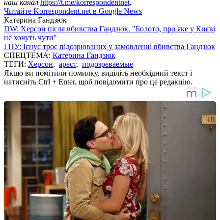
наш канал
https://t.me/korrespondentnet
.
Читайте Korrespondent.net в Google News
Катерина Гандзюк
DW: Херсон після вбивства Гандзюк. "Болото, про яке у Києві
не хочуть чути"
ГПУ: Існує троє підозрюваних у замовленні вбивства Гандзюк
СПЕЦТЕМА:
Катерина Гандзюк
ТЕГИ:
Херсон
,
арест
,
подозреваемые
Якщо ви помітили помилку, виділіть необхідний текст і
натисніть Ctrl + Enter, щоб повідомити про це редакцію.