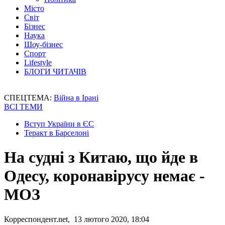
Місто
Світ
Бізнес
Наука
Шоу-бізнес
Спорт
Lifestyle
БЛОГИ ЧИТАЧІВ
СПЕЦТЕМА:
Війна в Ірані
ВСІ ТЕМИ
Вступ України в ЄС
Теракт в Барселоні
На судні з Китаю, що йде в
Одесу, коронавірусу немає -
МОЗ
Корреспондент.net, 13 лютого 2020, 18:04