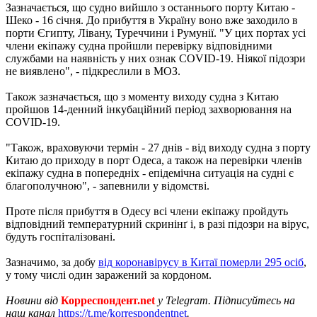
Зазначається, що судно вийшло з останнього порту Китаю -
Шеко - 16 січня. До прибуття в Україну воно вже заходило в
порти Єгипту, Лівану, Туреччини і Румунії. "У цих портах усі
члени екіпажу судна пройшли перевірку відповідними
службами на наявність у них ознак СОVID-19. Ніякої підозри
не виявлено", - підкреслили в МОЗ.
Також зазначається, що з моменту виходу судна з Китаю
пройшов 14-денний інкубаційний період захворювання на
СОVID-19.
"Також, враховуючи термін - 27 днів - від виходу судна з порту
Китаю до приходу в порт Одеса, а також на перевірки членів
екіпажу судна в попередніх - епідемічна ситуація на судні є
благополучною", - запевнили у відомстві.
Проте після прибуття в Одесу всі члени екіпажу пройдуть
відповідний температурний скринінґ і, в разі підозри на вірус,
будуть госпіталізовані.
Зазначимо, за добу
від коронавірусу в Китаї померли 295 осіб
,
у тому числі один заражений за кордоном.
Новини від
Корреспондент.net
у Telegram. Підписуйтесь на
наш канал
https://t.me/korrespondentnet
.