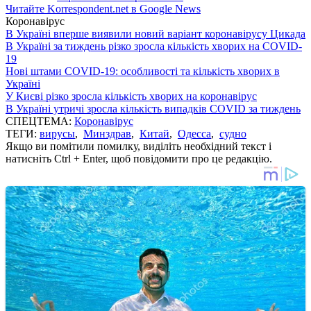
Читайте Korrespondent.net в Google News
Коронавірус
В Україні вперше виявили новий варіант коронавірусу Цикада
В Україні за тиждень різко зросла кількість хворих на COVID-
19
Нові штами COVID-19: особливості та кількість хворих в
Україні
У Києві різко зросла кількість хворих на коронавірус
В Україні утричі зросла кількість випадків COVID за тиждень
СПЕЦТЕМА:
Коронавірус
ТЕГИ:
вирусы
,
Минздрав
,
Китай
,
Одесса
,
судно
Якщо ви помітили помилку, виділіть необхідний текст і
натисніть Ctrl + Enter, щоб повідомити про це редакцію.