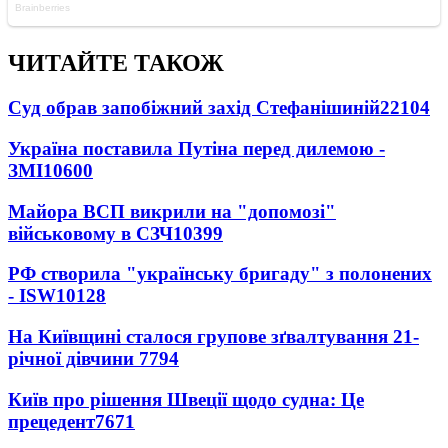
ЧИТАЙТЕ ТАКОЖ
Суд обрав запобіжний захід Стефанішиній
22104
Україна поставила Путіна перед дилемою -
ЗМІ
10600
Майора ВСП викрили на "допомозі"
військовому в СЗЧ
10399
РФ створила "українську бригаду" з полонених
- ISW
10128
На Київщині сталося групове зґвалтування 21-
річної дівчини
7794
Київ про рішення Швеції щодо судна: Це
прецедент
7671