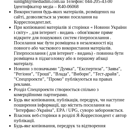
sunlight@mediadim.com.ua
Телефон: 044-205-43-00
Ідентифікатор медіа – R40-06068
Використання будь-яких матеріалів, розміщених на
сайті, дозволяється за умови посилання на
Корреспондент.net.
При копіюванні матеріалів зі сторінки « Новини України
і світу» , для інтернет - видань - обов'язкове пряме
відкрите для пошукових систем гіперпосилання .
Посилання має бути розміщена в незалежності від
повного або часткового використання матеріалів.
Гіперпосилання ( для інтернет - видань) - повинна бути
розміщена в підзаголовку або в першому абзаці
матеріалу.
Новини з позначками "Думка", "Експертиза", "Заява",
"Регіони", "Гроші", "Влада", "Вибори", "Тест-драйв",
"Спецпроекти", "Промо" публікуються на правах
реклами.
Розділ Спецпроекти створюється спільно з
комерційними партнерами.
Будь яке копіювання, публікація, передрук, чи наступне
поширення інформації, що містить посилання на
"Інтерфакс-Україна", EPA / UPG, суворо забороняється.
Власник веб-сторінки в розділі Я-Корреспондент є автор
публікації.
Будь-яке копіювання, передрук та відтворення