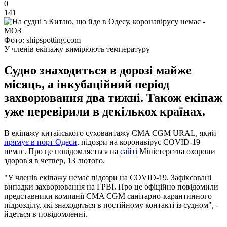
0
141
Фото: shipspotting.com
У членів екіпажу вимірюють температуру
Судно знаходиться в дорозі майже
місяць, а інкубаційний період
захворювання два тижні. Також екіпаж
уже перевірили в декількох країнах.
В екіпажу китайського суховантажу CMA CGM URAL, який
прямує в порт Одеси
, підозри на коронавірус СОVID-19
немає. Про це повідомляється на
сайті
Міністерства охорони
здоров'я в четвер, 13 лютого.
"У членів екіпажу немає підозри на СОVID-19. Зафіксовані
випадки захворювання на ГРВІ. Про це офіційно повідомили
представники компанії CMA CGM санітарно-карантинного
підрозділу, які знаходяться в постійному контакті із судном", -
йдеться в повідомленні.