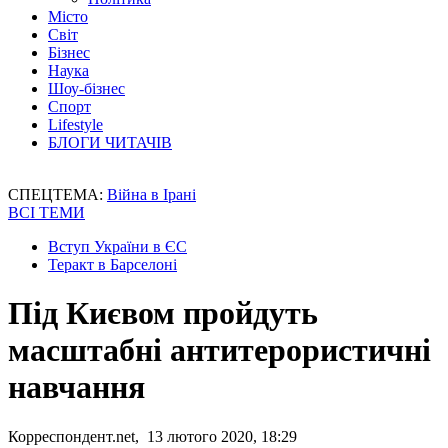
Місто
Світ
Бізнес
Наука
Шоу-бізнес
Спорт
Lifestyle
БЛОГИ ЧИТАЧІВ
СПЕЦТЕМА:
Війна в Ірані
ВСІ ТЕМИ
Вступ України в ЄС
Теракт в Барселоні
Під Києвом пройдуть
масштабні антитерористичні
навчання
Корреспондент.net, 13 лютого 2020, 18:29