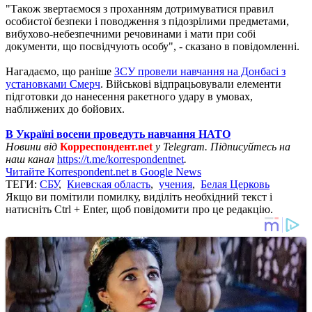
"Також звертаємося з проханням дотримуватися правил
особистої безпеки і поводження з підозрілими предметами,
вибухово-небезпечними речовинами і мати при собі
документи, що посвідчують особу", - сказано в повідомленні.
Нагадаємо, що раніше
ЗСУ провели навчання на Донбасі з
установками Смерч
. Військові відпрацьовували елементи
підготовки до нанесення ракетного удару в умовах,
наближених до бойових.
В Україні восени проведуть навчання НАТО
Новини від
Корреспондент.net
у Telegram. Підписуйтесь на
наш канал
https://t.me/korrespondentnet
.
Читайте Korrespondent.net в Google News
ТЕГИ:
СБУ
,
Киевская область
,
учения
,
Белая Церковь
Якщо ви помітили помилку, виділіть необхідний текст і
натисніть Ctrl + Enter, щоб повідомити про це редакцію.