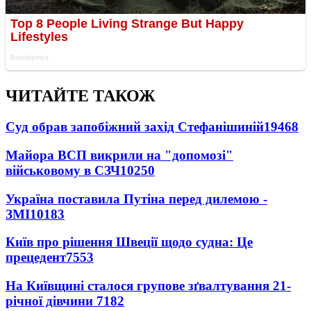
ЧИТАЙТЕ ТАКОЖ
Суд обрав запобіжний захід Стефанішиній
19468
Майора ВСП викрили на "допомозі"
військовому в СЗЧ
10250
Україна поставила Путіна перед дилемою -
ЗМІ
10183
Київ про рішення Швеції щодо судна: Це
прецедент
7553
На Київщині сталося групове зґвалтування 21-
річної дівчини
7182