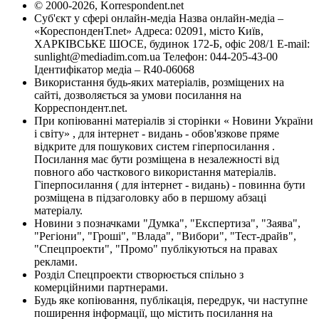
© 2000-2026, Korrespondent.net
Суб'єкт у сфері онлайн-медіа Назва онлайн-медіа –
«КореспонденТ.net» Адреса: 02091, місто Київ,
ХАРКІВСЬКЕ ШОСЕ, будинок 172-Б, офіс 208/1 E-mail:
sunlight@mediadim.com.ua
Телефон: 044-205-43-00
Ідентифікатор медіа – R40-06068
Використання будь-яких матеріалів, розміщених на
сайті, дозволяється за умови посилання на
Корреспондент.net.
При копіюванні матеріалів зі сторінки « Новини України
і світу» , для інтернет - видань - обов'язкове пряме
відкрите для пошукових систем гіперпосилання .
Посилання має бути розміщена в незалежності від
повного або часткового використання матеріалів.
Гіперпосилання ( для інтернет - видань) - повинна бути
розміщена в підзаголовку або в першому абзаці
матеріалу.
Новини з позначками "Думка", "Експертиза", "Заява",
"Регіони", "Гроші", "Влада", "Вибори", "Тест-драйв",
"Спецпроекти", "Промо" публікуються на правах
реклами.
Розділ Спецпроекти створюється спільно з
комерційними партнерами.
Будь яке копіювання, публікація, передрук, чи наступне
поширення інформації, що містить посилання на