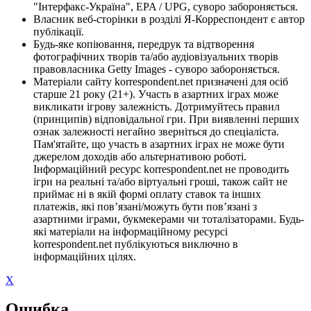
"Інтерфакс-Україна", EPA / UPG, суворо забороняється.
Власник веб-сторінки в розділі Я-Корреспондент є автор
публікації.
Будь-яке копіювання, передрук та відтворення
фотографічних творів та/або аудіовізуальних творів
правовласника Getty Images - суворо забороняється.
Матеріали сайту korrespondent.net призначені для осіб
старше 21 року (21+). Участь в азартних іграх може
викликати ігрову залежність. Дотримуйтесь правил
(принципів) відповідальної гри. При виявленні перших
ознак залежності негайно зверніться до спеціаліста.
Пам'ятайте, що участь в азартних іграх не може бути
джерелом доходів або альтернативою роботі.
Інформаційний ресурс korrespondent.net не проводить
ігри на реальні та/або віртуальні гроші, також сайт не
приймає ні в якій формі оплату ставок та інших
платежів, які пов’язані/можуть бути пов’язані з
азартними іграми, букмекерами чи тоталізаторами. Будь-
які матеріали на інформаційному ресурсі
korrespondent.net публікуються виключно в
інформаційних цілях.
X
Ошибка