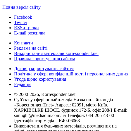
Повна версія сайту
Facebook
Twitter
RSS-стрічки
E-mail розсилка
Контакти
Реклама на сайті
Використання матеріалів korrespondent.net
Правила користування сайтом
Договір користування сайтом
Політика у сфері конфіденційності і персональних даних
Угода щодо користування
Редакція
© 2000-2026, Korrespondent.net
Суб'єкт у сфері онлайн-медіа Назва онлайн-медіа –
«КореспонденТ.net» Адреса: 02091, місто Київ,
ХАРКІВСЬКЕ ШОСЕ, будинок 172-Б, офіс 208/1 E-mail:
sunlight@mediadim.com.ua
Телефон: 044-205-43-00
Ідентифікатор медіа – R40-06068
Використання будь-яких матеріалів, розміщених на