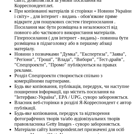
сайті, дозволяється за умови посилання на
Корреспондент.net.
При копіюванні матеріалів зі сторінки « Новини України
і світу» , для інтернет - видань - обов'язкове пряме
відкрите для пошукових систем гіперпосилання .
Посилання має бути розміщена в незалежності від
повного або часткового використання матеріалів.
Гіперпосилання ( для інтернет - видань) - повинна бути
розміщена в підзаголовку або в першому абзаці
матеріалу.
Новини з позначками "Думка", "Експертиза", "Заява",
"Регіони", "Гроші", "Влада", "Вибори", "Тест-драйв",
"Спецпроекти", "Промо" публікуються на правах
реклами.
Розділ Спецпроекти створюється спільно з
комерційними партнерами.
Будь яке копіювання, публікація, передрук, чи наступне
поширення інформації, що містить посилання на
"Інтерфакс-Україна", EPA / UPG, суворо забороняється.
Власник веб-сторінки в розділі Я-Корреспондент є автор
публікації.
Будь-яке копіювання, передрук та відтворення
фотографічних творів та/або аудіовізуальних творів
правовласника Getty Images - суворо забороняється.
Матеріали сайту korrespondent.net призначені для осіб