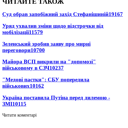
ЧИТАЙТЕ ТАКОЖ
Суд обрав запобіжний захід Стефанішиній
19167
Уряд ухвалив зміни щодо відстрочки від
мобілізації
11579
Зеленський зробив заяву про мирні
переговори
10700
Майора ВСП викрили на "допомозі"
військовому в СЗЧ
10237
"Медові пастки": СБУ попередила
військових
10162
Україна поставила Путіна перед дилемою -
ЗМІ
10115
Читати коментарі