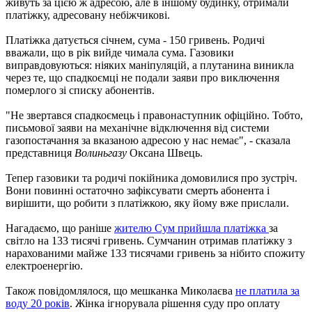
живуть за цією ж адресою, але в іншому будинку, отримали
платіжку, адресовану небіжчикові.
Платіжка датується січнем, сума - 150 гривень. Родичі
вважали, що в рік вийде чимала сума. Газовики
виправдовуються: ніяких маніпуляцій, а плутанина виникла
через те, що спадкоємці не подали заяви про виключення
померлого зі списку абонентів.
"Не звертався спадкоємець і правонаступник офіційно. Тобто,
письмової заяви на механічне відключення від системи
газопостачання за вказаною адресою у нас немає", - сказала
представниця
Волиньгазу
Оксана Швець.
Тепер газовики та родичі покійника домовилися про зустріч.
Вони повинні остаточно зафіксувати смерть абонента і
вирішити, що робити з платіжкою, яку йому вже прислали.
Нагадаємо, що раніше
жителю Сум прийшла платіжка
за
світло на 133 тисячі гривень. Сумчанин отримав платіжку з
нарахованими майже 133 тисячами гривень за нібито спожиту
електроенергію.
Також повідомлялося, що мешканка Миколаєва
не платила за
воду 20 років
. Жінка ігнорувала рішення суду про оплату