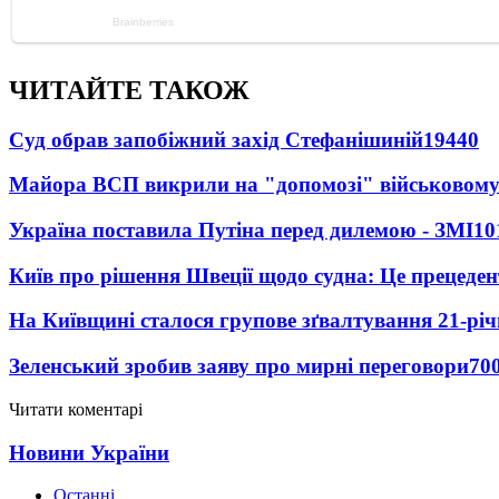
ЧИТАЙТЕ ТАКОЖ
Суд обрав запобіжний захід Стефанішиній
19440
Майора ВСП викрили на "допомозі" військовому
Україна поставила Путіна перед дилемою - ЗМІ
10
Київ про рішення Швеції щодо судна: Це прецеден
На Київщині сталося групове зґвалтування 21-річ
Зеленський зробив заяву про мирні переговори
70
Читати коментарі
Новини України
Останні