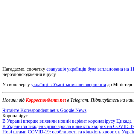
Нагадаємо, спочатку
евакуація українців була запланована на 1
нерозповсюдження вірусу.
У свою чергу
українці в Ухані записали звернення
до Міністерст
Новини від
Корреспондент.net
в Telegram. Підписуйтесь на на
Читайте Korrespondent.net в Google News
Коронавірус
В Україні вперше виявили новий варіант коронавірусу Цикада
В Україні за тиждень різко зросла кількість хворих на COVID-1
Нові штами COVID-19: особливості та кількість хворих в Украї