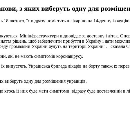
нови, з яких виберуть одну для розміще
ь 18 лютого, їх відразу помістять в лікарню на 14-денну ізоляці
лкуються. Мінінфраструктури відповідає за доставку і літак. Оп
яття рішень, щоб забезпечити прибуття в Україну і дати можливі
ереду громадяни України будуть на території України", - сказала 
яни, які не мають симптомів коронавірусу.
х випустять. Українська бригада лікарів на борту також їх перевір
ких виберуть одну для розміщення українців.
о хтось із них буде мати симптоми, відразу буде доставлений в л