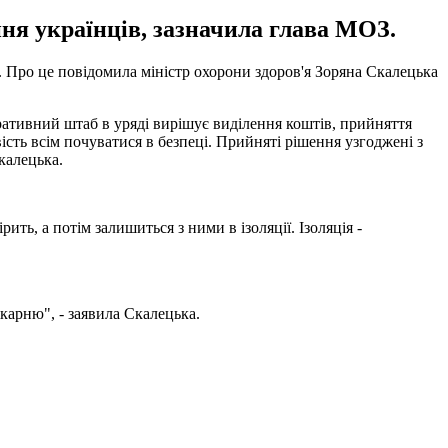
ння українців, зазначила глава МОЗ.
ю. Про це повідомила міністр охорони здоров'я Зоряна Скалецька
еративний штаб в уряді вирішує виділення коштів, прийняття
сть всім почуватися в безпеці. Прийняті рішення узгоджені з
Скалецька.
ить, а потім залишиться з ними в ізоляції. Ізоляція -
ікарню", - заявила Скалецька.