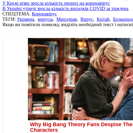
У Києві різко зросла кількість хворих на коронавірус
В Україні утричі зросла кількість випадків COVID за тиждень
СПЕЦТЕМА:
Коронавірус
ТЕГИ:
Украина
,
вирусы
,
Минздрав
,
Вирус
,
Китай
,
Больница
Якщо ви помітили помилку, виділіть необхідний текст і натисніт