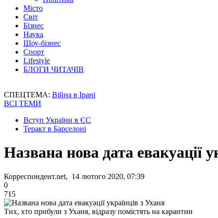
Місто
Світ
Бізнес
Наука
Шоу-бізнес
Спорт
Lifestyle
БЛОГИ ЧИТАЧІВ
СПЕЦТЕМА:
Війна в Ірані
ВСІ ТЕМИ
Вступ України в ЄС
Теракт в Барселоні
Названа нова дата евакуації у
Корреспондент.net, 14 лютого 2020, 07:39
0
715
Тих, хто прибули з Уханя, відразу помістять на карантин