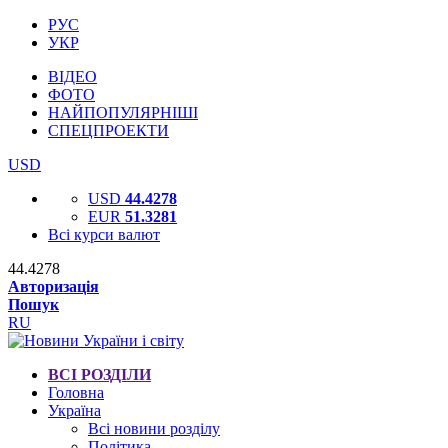
РУС
УКР
ВІДЕО
ФОТО
НАЙПОПУЛЯРНІШІ
СПЕЦПРОЕКТИ
USD
USD
44.4278
EUR
51.3281
Всі курси валют
44.4278
Авторизація
Пошук
RU
ВСІ РОЗДІЛИ
Головна
Україна
Всі новини розділу
Політика