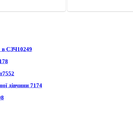
 в СЗЧ
10249
178
т
7552
ної дівчини
7174
08