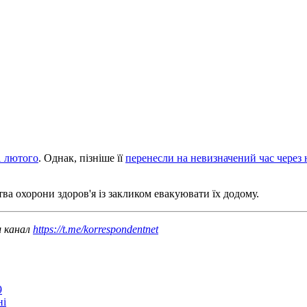
1 лютого
. Однак, пізніше її
перенесли на невизначений час через 
ва охорони здоров'я із закликом евакуювати їх додому.
ш канал
https://t.me/korrespondentnet
9
ні