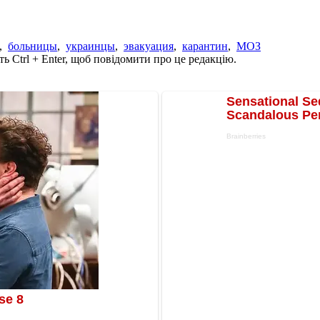
,
больницы
,
украинцы
,
эвакуация
,
карантин
,
МОЗ
ь Ctrl + Enter, щоб повідомити про це редакцію.