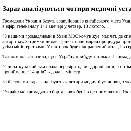
Зараз аналізуються чотири медичні уста
Громадяни України будуть евакуйовані з китайського міста Ухан
в ефірі телеканалу 1+1 ввечері у четвер, 13 лютого.
"З нашими громадянами в Ухані МЗС комунікує, має чат, де спі
алгоритму. Затримки немає. Триває планомірна процедура прийн
усіма міністерствами. У вівторок буде відправлений літак, і в с
Також вона зазначила, що в Україну прибудуть тільки ті громад
"Спочатку китайська влада перевірить, чи здорові вони, а потім ї
щонайменше 14 днів", - додала міністр.
За її словами, зараз аналізуються чотири медичні установи, з я
"Українські громадяни з борта в автобус і в це приміщення. Якщ