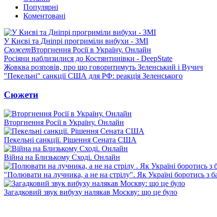
Популярні
Коментовані
У Києві та Дніпрі прогриміли вибухи - ЗМІ
Сюжет
Вторгнення Росії в Україну. Онлайн
Росіяни наблизилися до Костянтинівки - DeepState
Жовква розповів, про що говоритимуть Зеленський і Вучич
"Пекельні" санкції США для РФ: реакція Зеленського
Сюжети
Вторгнення Росії в Україну. Онлайн
Пекельні санкції. Рішення Сената США
Війна на Близькому Сході. Онлайн
"Полювати на лучника, а не на стрілу". Як Україні боротись з 
Загадковий звук вибуху налякав Москву: що це було