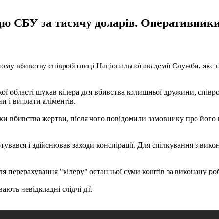
цю СБУ за тисячу доларів. Оперативники
му вбивству співробітниці Національної академії Служби, яке на
ої області шукав кілера для вбивства колишньої дружини, співр
и і виплати аліментів.
вки вбивства жертви, після чого повідомили замовнику про його 
готувався і здійснював заходи конспірації. Для спілкування з вик
я перерахування "кілеру" останньої суми коштів за виконану ро
ють невідкладні слідчі дії.