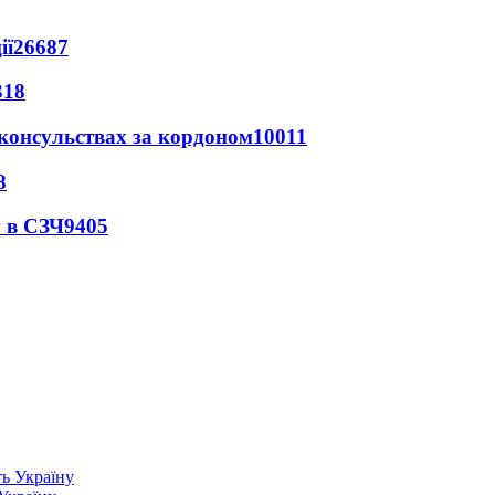
ії
26687
318
 консульствах за кордоном
10011
8
 в СЗЧ
9405