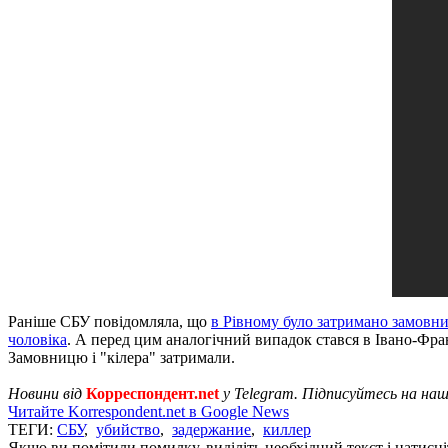
Раніше СБУ повідомляла, що
в Рівному було затримано замовн
чоловіка
. А перед цим аналогічний випадок стався в Івано-Фра
Замовницю і "кілера" затримали.
Новини від
Корреспондент.net
у Telegram. Підписуйтесь на на
Читайте Korrespondent.net в Google News
ТЕГИ:
СБУ
,
убийство
,
задержание
,
киллер
Якщо ви помітили помилку, виділіть необхідний текст і натисніт