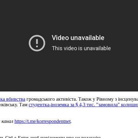
ика вбивства
громадського активіста. Також у Рівному з інсцену
нківську. Там
студентка-іноземка за $ 4,3 тис. "замовила" колишн
ш канал
https://t.me/korrespondentnet
.
ь Ctrl + Enter, щоб повідомити про це редакцію.