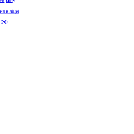
 Україну
я в ліцеї
в РФ