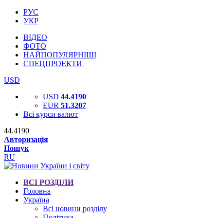
РУС
УКР
ВІДЕО
ФОТО
НАЙПОПУЛЯРНІШІ
СПЕЦПРОЕКТИ
USD
USD
44.4190
EUR
51.3207
Всі курси валют
44.4190
Авторизація
Пошук
RU
ВСІ РОЗДІЛИ
Головна
Україна
Всі новини розділу
Політика