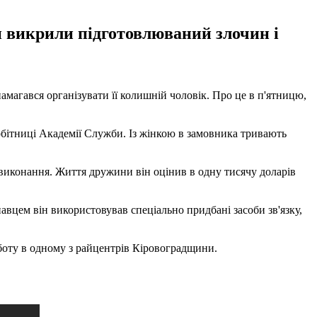
 викрили підготовлюваний злочин і
магався організувати її колишній чоловік. Про це в п'ятницю,
обітниці Академії Служби. Із жінкою в замовника тривають
виконання. Життя дружини він оцінив в одну тисячу доларів
онавцем він використовував спеціально придбані засоби зв'язку,
боту в одному з райцентрів Кіровоградщини.