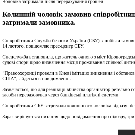
Чоловіка затримали після перерахування грошей
Колишній чоловік замовив співробітни
затримали замовника.
Співробітники Служби безпеки України (СБУ) запобігли замовно
14 лютого, повідомляє прес-центр СБУ.
Спецслужба встановила, що житель одного з міст Кіровоградськ
судові спори щодо визначення місця проживання спільної дитин
"Правоохоронці провели в Києві імітацію зникнення і обстано
США", - йдеться в повідомленні.
Зазначається, що для реалізації вбивства організатор ретельно 
засоби перераховував через банківські платіжні системи.
Співробітники СБУ затримали колишнього чоловіка відразу післ
Зараз вирішується питання щодо повідомлення про підозру, трива