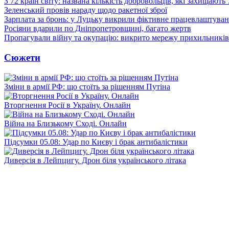
З 72 країн світу: названа кількість добровольців, які захищають
Зеленський провів нараду щодо ракетної зброї
Зарплата за бронь: у Луцьку викрили фіктивне працевлаштуванн
Росіяни вдарили по Дніпропетровщині, багато жертв
Пропагували війну та окупацію: викрито мережу прихильникі
Сюжети
Зміни в армії РФ: що стоїть за рішенням Путіна
Вторгнення Росії в Україну. Онлайн
Війна на Близькому Сході. Онлайн
Підсумки 05.08: Удар по Києву і брак антибалістики
Диверсія в Лейпцигу. Дрон біля українського літака