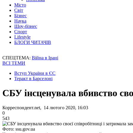
Місто
Світ
Бізнес
Наука
Шоу-бізнес
Спорт
Lifestyle
БЛОГИ ЧИТАЧІВ
СПЕЦТЕМА:
Війна в Ірані
ВСІ ТЕМИ
Вступ України в ЄС
Теракт в Барселоні
СБУ інсценувала вбивство сво
Корреспондент.net, 14 лютого 2020, 16:03
0
543
Фото: ssu.gov.ua