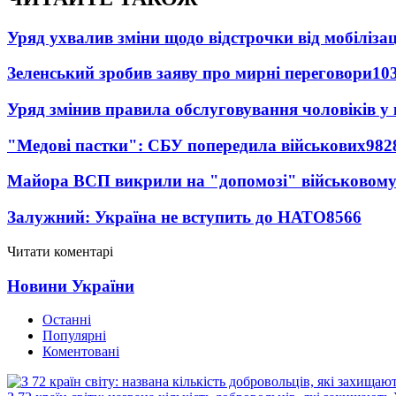
Уряд ухвалив зміни щодо відстрочки від мобілізац
Зеленський зробив заяву про мирні переговори
10
Уряд змінив правила обслуговування чоловіків у
"Медові пастки": СБУ попередила військових
982
Майора ВСП викрили на "допомозі" військовому
Залужний: Україна не вступить до НАТО
8566
Читати коментарі
Новини України
Останні
Популярні
Коментовані