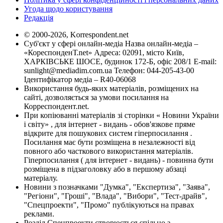
Угода щодо користування
Редакція
© 2000-2026, Korrespondent.net
Суб'єкт у сфері онлайн-медіа Назва онлайн-медіа –
«КореспонденТ.net» Адреса: 02091, місто Київ,
ХАРКІВСЬКЕ ШОСЕ, будинок 172-Б, офіс 208/1 E-mail:
sunlight@mediadim.com.ua
Телефон: 044-205-43-00
Ідентифікатор медіа – R40-06068
Використання будь-яких матеріалів, розміщених на
сайті, дозволяється за умови посилання на
Корреспондент.net.
При копіюванні матеріалів зі сторінки « Новини України
і світу» , для інтернет - видань - обов'язкове пряме
відкрите для пошукових систем гіперпосилання .
Посилання має бути розміщена в незалежності від
повного або часткового використання матеріалів.
Гіперпосилання ( для інтернет - видань) - повинна бути
розміщена в підзаголовку або в першому абзаці
матеріалу.
Новини з позначками "Думка", "Експертиза", "Заява",
"Регіони", "Гроші", "Влада", "Вибори", "Тест-драйв",
"Спецпроекти", "Промо" публікуються на правах
реклами.
Розділ Спецпроекти створюється спільно з