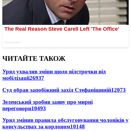
ЧИТАЙТЕ ТАКОЖ
Уряд ухвалив зміни щодо відстрочки від
мобілізації
26937
Суд обрав запобіжний захід Стефанішиній
12073
Зеленський зробив заяву про мирні
переговори
10493
Уряд змінив правила обслуговування чоловіків у
консульствах за кордоном
10148