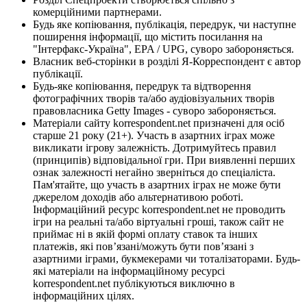
комерційними партнерами.
Будь яке копіювання, публікація, передрук, чи наступне
поширення інформації, що містить посилання на
"Інтерфакс-Україна", EPA / UPG, суворо забороняється.
Власник веб-сторінки в розділі Я-Корреспондент є автор
публікації.
Будь-яке копіювання, передрук та відтворення
фотографічних творів та/або аудіовізуальних творів
правовласника Getty Images - суворо забороняється.
Матеріали сайту korrespondent.net призначені для осіб
старше 21 року (21+). Участь в азартних іграх може
викликати ігрову залежність. Дотримуйтесь правил
(принципів) відповідальної гри. При виявленні перших
ознак залежності негайно зверніться до спеціаліста.
Пам'ятайте, що участь в азартних іграх не може бути
джерелом доходів або альтернативою роботі.
Інформаційний ресурс korrespondent.net не проводить
ігри на реальні та/або віртуальні гроші, також сайт не
приймає ні в якій формі оплату ставок та інших
платежів, які пов’язані/можуть бути пов’язані з
азартними іграми, букмекерами чи тоталізаторами. Будь-
які матеріали на інформаційному ресурсі
korrespondent.net публікуються виключно в
інформаційних цілях.