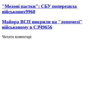
"Медові пастки": СБУ попередила
військових
9960
Майора ВСП викрили на "допомозі"
військовому в СЗЧ
9656
Читати коментарі