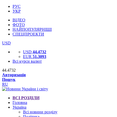
РУС
УКР
ВІДЕО
ФОТО
НАЙПОПУЛЯРНІШІ
СПЕЦПРОЕКТИ
USD
USD
44.4732
EUR
51.3093
Всі курси валют
44.4732
Авторизація
Пошук
RU
ВСІ РОЗДІЛИ
Головна
Україна
Всі новини розділу
Політика