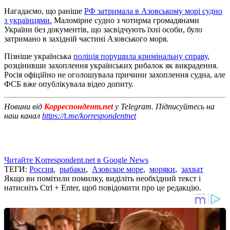
Нагадаємо, що раніше
РФ затримала в Азовському морі судно
з українцями.
Маломірне судно з чотирма громадянами
України без документів, що засвідчують їхні особи, було
затримано в західній частині Азовського моря.
Пізніше українська
поліція порушила кримінальну справу
,
розцінивши захоплення українських рибалок як викрадення.
Росія офіційно не оголошувала причини захоплення судна, але
ФСБ вже опублікувала відео допиту.
Новини від
Корреспондент.net
у Telegram. Підписуйтесь на
наш канал
https://t.me/korrespondentnet
Читайте Korrespondent.net в Google News
ТЕГИ:
Россия
,
рыбаки
,
Азовское море
,
моряки
,
захват
Якщо ви помітили помилку, виділіть необхідний текст і
натисніть Ctrl + Enter, щоб повідомити про це редакцію.