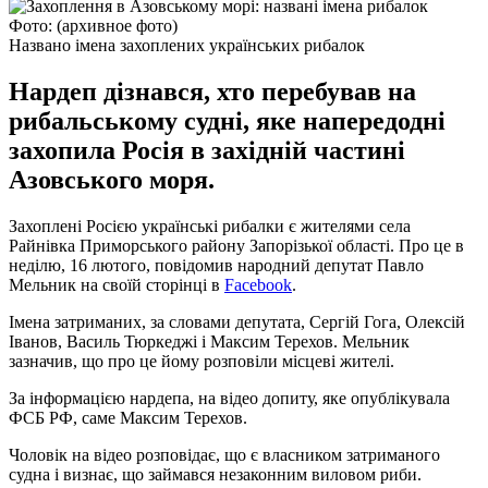
Фото: (архивное фото)
Названо імена захоплених українських рибалок
Нардеп дізнався, хто перебував на
рибальському судні, яке напередодні
захопила Росія в західній частині
Азовського моря.
Захоплені Росією українські рибалки є жителями села
Райнівка Приморського району Запорізької області. Про це в
неділю, 16 лютого, повідомив народний депутат Павло
Мельник на своїй сторінці в
Facebook
.
Імена затриманих, за словами депутата, Сергій Гога, Олексій
Іванов, Василь Тюркеджі і Максим Терехов. Мельник
зазначив, що про це йому розповіли місцеві жителі.
За інформацією нардепа, на відео допиту, яке опублікувала
ФСБ РФ, саме Максим Терехов.
Чоловік на відео розповідає, що є власником затриманого
судна і визнає, що займався незаконним виловом риби.