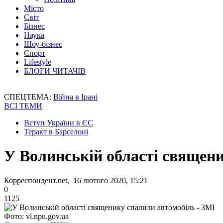
Місто
Світ
Бізнес
Наука
Шоу-бізнес
Спорт
Lifestyle
БЛОГИ ЧИТАЧІВ
СПЕЦТЕМА:
Війна в Ірані
ВСІ ТЕМИ
Вступ України в ЄС
Теракт в Барселоні
У Волинській області священи
Корреспондент.net, 16 лютого 2020, 15:21
0
1125
Фото: vl.npu.gov.ua