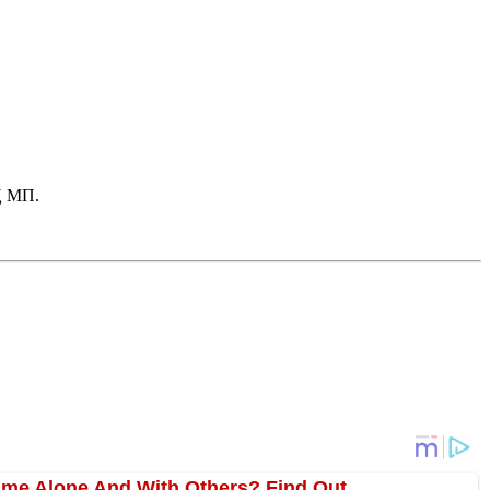
Ц МП.