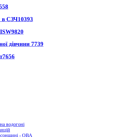
558
 в СЗЧ
10393
 ISW
9820
ної дівчини
7739
т
7656
 на водогоні
анцій
рсонщині - ОВА