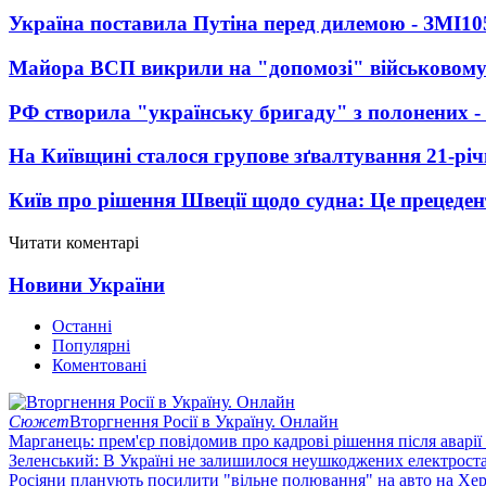
Україна поставила Путіна перед дилемою - ЗМІ
10
Майора ВСП викрили на "допомозі" військовому
РФ створила "українську бригаду" з полонених -
На Київщині сталося групове зґвалтування 21-річ
Київ про рішення Швеції щодо судна: Це прецеден
Читати коментарі
Новини України
Останні
Популярні
Коментовані
Сюжет
Вторгнення Росії в Україну. Онлайн
Марганець: прем'єр повідомив про кадрові рішення після аварії
Зеленський: В Україні не залишилося неушкоджених електрост
Росіяни планують посилити "вільне полювання" на авто на Хе