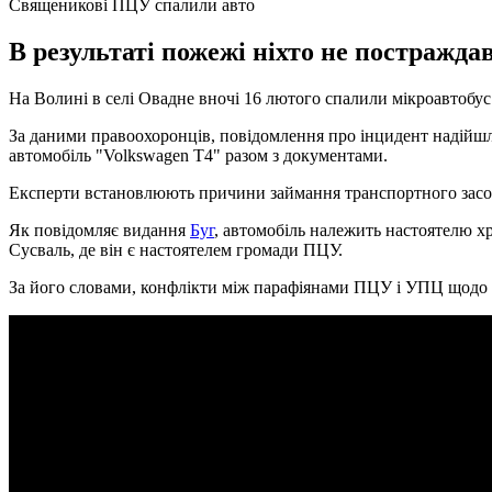
Священикові ПЦУ спалили авто
В результаті пожежі ніхто не постражд
На Волині в селі Овадне вночі 16 лютого спалили мікроавтобус.
За даними правоохоронців, повідомлення про інцидент надійшло 
автомобіль "Volkswagen T4" разом з документами.
Експерти встановлюють причини займання транспортного засоб
Як повідомляє видання
Буг
, автомобіль належить настоятелю хр
Сусваль, де він є настоятелем громади ПЦУ.
За його словами, конфлікти між парафіянами ПЦУ і УПЦ щодо х