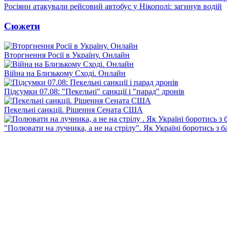
Росіяни атакували рейсовий автобус у Нікополі: загинув водій
Сюжети
Вторгнення Росії в Україну. Онлайн
Війна на Близькому Сході. Онлайн
Підсумки 07.08: "Пекельні" санкції і "парад" дронів
Пекельні санкції. Рішення Сената США
"Полювати на лучника, а не на стрілу". Як Україні боротись з 