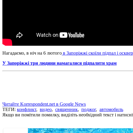
Нагадаємо, в ніч на 6 лютого
в Запоріжжі скоїли підпал і оскве
У Запоріжжі три людини намагалися підпалити храм
Читайте Korrespondent.net в Google News
ТЕГИ:
конфликт
,
видео
,
священник
,
поджог
,
автомобиль
Якщо ви помітили помилку, виділіть необхідний текст і натисніт