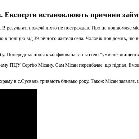
ав. Експерти встановлюють причини займ
 В результаті пожежі ніхто не постраждав. Про це повідомляє міс
в поліцію від 39-річного жителя села. Чоловік повідомив, що вн
у. Попередньо подія кваліфікована за статтею "умисне знищенн
аму ПЦУ Сергію Місану. Сам Місан передбачає, що підпал, ймовір
раму в с.Сусваль тривають близько року. Також Місан заявляє, 