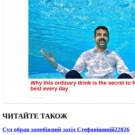
ЧИТАЙТЕ ТАКОЖ
Суд обрав запобіжний захід Стефанішиній
22026