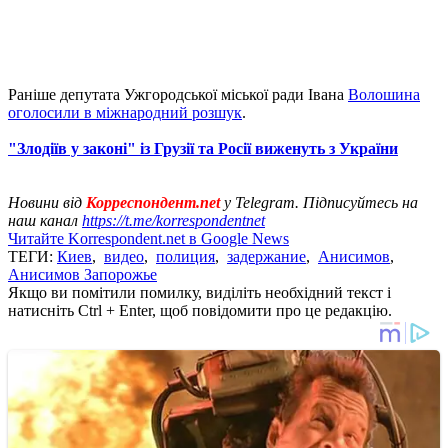
Раніше депутата Ужгородської міської ради Івана
Волошина
оголосили в міжнародний розшук
.
"Злодіїв у законі" із Грузії та Росії виженуть з України
Новини від
Корреспондент.net
у Telegram. Підписуйтесь на
наш канал
https://t.me/korrespondentnet
Читайте Korrespondent.net в Google News
ТЕГИ:
Киев
,
видео
,
полиция
,
задержание
,
Анисимов
,
Анисимов Запорожье
Якщо ви помітили помилку, виділіть необхідний текст і
натисніть Ctrl + Enter, щоб повідомити про це редакцію.