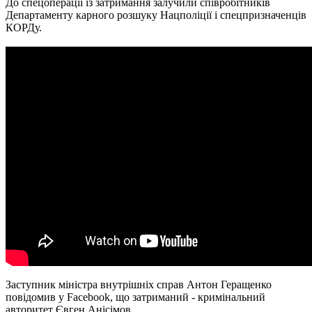
До спецоперації із затримання залучили співробітників
Департаменту карного розшуку Нацполіції і спецпризначенців
КОРДу.
Заступник міністра внутрішніх справ Антон Геращенко
повідомив у Facebook, що затриманий - кримінальний
авторитет Євген Анісімов.