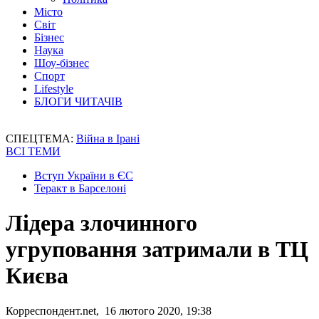
Місто
Світ
Бізнес
Наука
Шоу-бізнес
Спорт
Lifestyle
БЛОГИ ЧИТАЧІВ
СПЕЦТЕМА:
Війна в Ірані
ВСІ ТЕМИ
Вступ України в ЄС
Теракт в Барселоні
Лідера злочинного
угруповання затримали в ТЦ
Києва
Корреспондент.net, 16 лютого 2020, 19:38