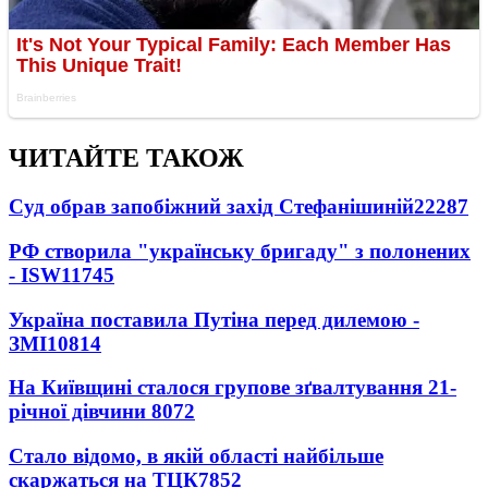
ЧИТАЙТЕ ТАКОЖ
Суд обрав запобіжний захід Стефанішиній
22287
РФ створила "українську бригаду" з полонених
- ISW
11745
Україна поставила Путіна перед дилемою -
ЗМІ
10814
На Київщині сталося групове зґвалтування 21-
річної дівчини
8072
Стало відомо, в якій області найбільше
скаржаться на ТЦК
7852