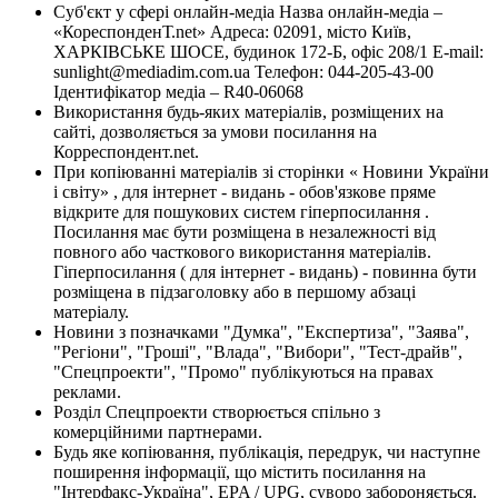
Суб'єкт у сфері онлайн-медіа Назва онлайн-медіа –
«КореспонденТ.net» Адреса: 02091, місто Київ,
ХАРКІВСЬКЕ ШОСЕ, будинок 172-Б, офіс 208/1 E-mail:
sunlight@mediadim.com.ua
Телефон: 044-205-43-00
Ідентифікатор медіа – R40-06068
Використання будь-яких матеріалів, розміщених на
сайті, дозволяється за умови посилання на
Корреспондент.net.
При копіюванні матеріалів зі сторінки « Новини України
і світу» , для інтернет - видань - обов'язкове пряме
відкрите для пошукових систем гіперпосилання .
Посилання має бути розміщена в незалежності від
повного або часткового використання матеріалів.
Гіперпосилання ( для інтернет - видань) - повинна бути
розміщена в підзаголовку або в першому абзаці
матеріалу.
Новини з позначками "Думка", "Експертиза", "Заява",
"Регіони", "Гроші", "Влада", "Вибори", "Тест-драйв",
"Спецпроекти", "Промо" публікуються на правах
реклами.
Розділ Спецпроекти створюється спільно з
комерційними партнерами.
Будь яке копіювання, публікація, передрук, чи наступне
поширення інформації, що містить посилання на
"Інтерфакс-Україна", EPA / UPG, суворо забороняється.