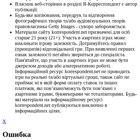
Власник веб-сторінки в розділі Я-Корреспондент є автор
публікації.
Будь-яке копіювання, передрук та відтворення
фотографічних творів та/або аудіовізуальних творів
правовласника Getty Images - суворо забороняється.
Матеріали сайту korrespondent.net призначені для осіб
старше 21 року (21+). Участь в азартних іграх може
викликати ігрову залежність. Дотримуйтесь правил
(принципів) відповідальної гри. При виявленні перших
ознак залежності негайно зверніться до спеціаліста.
Пам'ятайте, що участь в азартних іграх не може бути
джерелом доходів або альтернативою роботі.
Інформаційний ресурс korrespondent.net не проводить
ігри на реальні та/або віртуальні гроші, також сайт не
приймає ні в якій формі оплату ставок та інших
платежів, які пов’язані/можуть бути пов’язані з
азартними іграми, букмекерами чи тоталізаторами. Будь-
які матеріали на інформаційному ресурсі
korrespondent.net публікуються виключно в
інформаційних цілях.
X
Ошибка