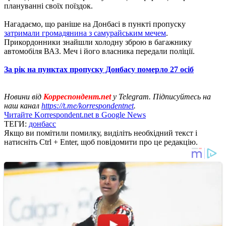
плануванні своїх поїздок.
Нагадаємо, що раніше на Донбасі в пункті пропуску
затримали громадянина з самурайським мечем
.
Прикордонники знайшли холодну зброю в багажнику
автомобіля ВАЗ. Меч і його власника передали поліції.
За рік на пунктах пропуску Донбасу померло 27 осіб
Новини від
Корреспондент.net
у Telegram. Підписуйтесь на
наш канал
https://t.me/korrespondentnet
.
Читайте Korrespondent.net в Google News
ТЕГИ:
донбасс
Якщо ви помітили помилку, виділіть необхідний текст і
натисніть Ctrl + Enter, щоб повідомити про це редакцію.