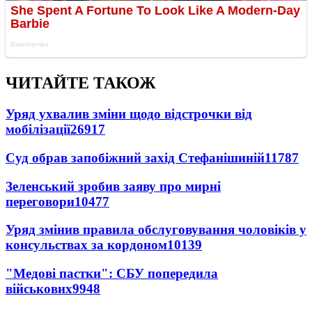
ЧИТАЙТЕ ТАКОЖ
Уряд ухвалив зміни щодо відстрочки від
мобілізації
26917
Суд обрав запобіжний захід Стефанішиній
11787
Зеленський зробив заяву про мирні
переговори
10477
Уряд змінив правила обслуговування чоловіків у
консульствах за кордоном
10139
"Медові пастки": СБУ попередила
військових
9948