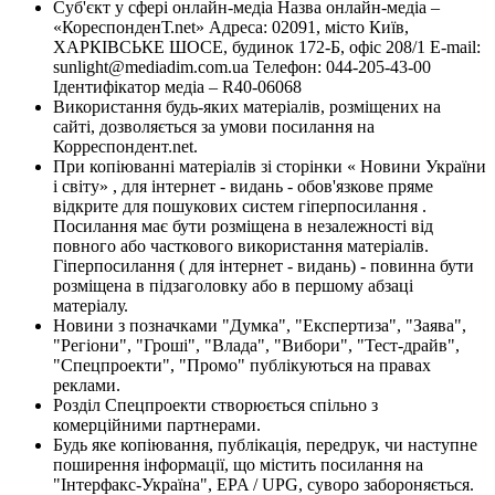
Суб'єкт у сфері онлайн-медіа Назва онлайн-медіа –
«КореспонденТ.net» Адреса: 02091, місто Київ,
ХАРКІВСЬКЕ ШОСЕ, будинок 172-Б, офіс 208/1 E-mail:
sunlight@mediadim.com.ua
Телефон: 044-205-43-00
Ідентифікатор медіа – R40-06068
Використання будь-яких матеріалів, розміщених на
сайті, дозволяється за умови посилання на
Корреспондент.net.
При копіюванні матеріалів зі сторінки « Новини України
і світу» , для інтернет - видань - обов'язкове пряме
відкрите для пошукових систем гіперпосилання .
Посилання має бути розміщена в незалежності від
повного або часткового використання матеріалів.
Гіперпосилання ( для інтернет - видань) - повинна бути
розміщена в підзаголовку або в першому абзаці
матеріалу.
Новини з позначками "Думка", "Експертиза", "Заява",
"Регіони", "Гроші", "Влада", "Вибори", "Тест-драйв",
"Спецпроекти", "Промо" публікуються на правах
реклами.
Розділ Спецпроекти створюється спільно з
комерційними партнерами.
Будь яке копіювання, публікація, передрук, чи наступне
поширення інформації, що містить посилання на
"Інтерфакс-Україна", EPA / UPG, суворо забороняється.