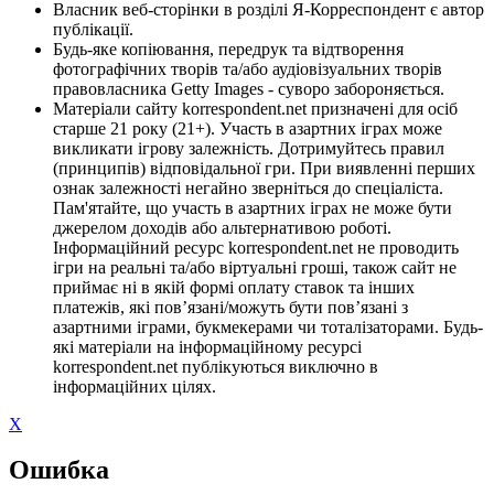
Власник веб-сторінки в розділі Я-Корреспондент є автор
публікації.
Будь-яке копіювання, передрук та відтворення
фотографічних творів та/або аудіовізуальних творів
правовласника Getty Images - суворо забороняється.
Матеріали сайту korrespondent.net призначені для осіб
старше 21 року (21+). Участь в азартних іграх може
викликати ігрову залежність. Дотримуйтесь правил
(принципів) відповідальної гри. При виявленні перших
ознак залежності негайно зверніться до спеціаліста.
Пам'ятайте, що участь в азартних іграх не може бути
джерелом доходів або альтернативою роботі.
Інформаційний ресурс korrespondent.net не проводить
ігри на реальні та/або віртуальні гроші, також сайт не
приймає ні в якій формі оплату ставок та інших
платежів, які пов’язані/можуть бути пов’язані з
азартними іграми, букмекерами чи тоталізаторами. Будь-
які матеріали на інформаційному ресурсі
korrespondent.net публікуються виключно в
інформаційних цілях.
X
Ошибка