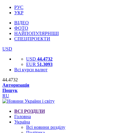
РУС
УКР
ВІДЕО
ФОТО
НАЙПОПУЛЯРНІШІ
СПЕЦПРОЕКТИ
USD
USD
44.4732
EUR
51.3093
Всі курси валют
44.4732
Авторизація
Пошук
RU
ВСІ РОЗДІЛИ
Головна
Україна
Всі новини розділу
Політика