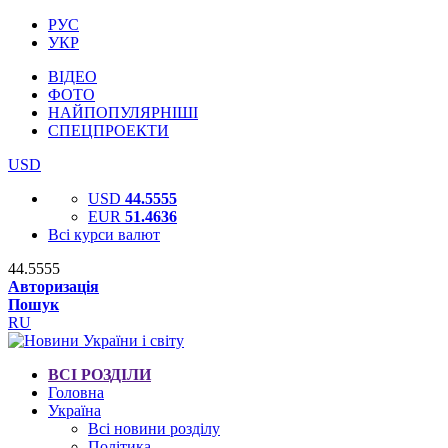
РУС
УКР
ВІДЕО
ФОТО
НАЙПОПУЛЯРНІШІ
СПЕЦПРОЕКТИ
USD
USD
44.5555
EUR
51.4636
Всі курси валют
44.5555
Авторизація
Пошук
RU
ВСІ РОЗДІЛИ
Головна
Україна
Всі новини розділу
Політика