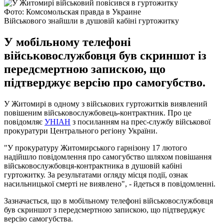
Фото: Комсомольская правда в Украине
Військового знайшли в душовій кабіні гуртожитку
У мобільному телефоні
військовослужбовця був скриншот із
передсмертною запискою, що
підтверджує версію про самогубство.
У Житомирі в одному з військових гуртожитків виявлений
повішеним військовослужбовець-контрактник. Про це
повідомляє
УНІАН
з посиланням на прес-службу військової
прокуратури Центрального регіону України.
"У прокуратуру Житомирського гарнізону 17 лютого
надійшло повідомлення про самогубство шляхом повішання
військовослужбовця-контрактника в душовій кабіні
гуртожитку. За результатами огляду місця події, ознак
насильницької смерті не виявлено", - йдеться в повідомленні.
Зазначається, що в мобільному телефоні військовослужбовця
був скриншот з передсмертною запискою, що підтверджує
версію самогубства.