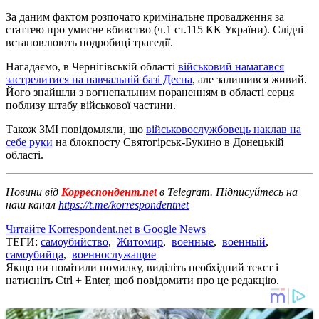
За даним фактом розпочато кримінальне провадження за
статтею про умисне вбивство (ч.1 ст.115 КК України). Слідчі
встановлюють подробиці трагедії.
Нагадаємо, в Чернігівській області
військовий намагався
застрелитися на навчальній базі Десна
, але залишився живий.
Його знайшли з вогнепальним пораненням в області серця
поблизу штабу військової частини.
Також ЗМІ повідомляли, що
військовослужбовець наклав на
себе руки
на блокпосту Святогірськ-Букино в Донецькій
області.
Новини від
Корреспондент.net
в Telegram. Підписуйтесь на
наш канал
https://t.me/korrespondentnet
Читайте Korrespondent.net в Google News
ТЕГИ:
самоубийство
,
Житомир
,
военные
,
военный
,
самоубийца
,
военнослужащие
Якщо ви помітили помилку, виділіть необхідний текст і
натисніть Ctrl + Enter, щоб повідомити про це редакцію.