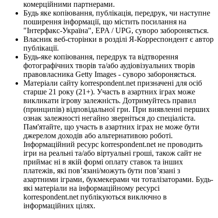
комерційними партнерами.
Будь яке копіювання, публікація, передрук, чи наступне
поширення інформації, що містить посилання на
"Інтерфакс-Україна", EPA / UPG, суворо забороняється.
Власник веб-сторінки в розділі Я-Корреспондент є автор
публікації.
Будь-яке копіювання, передрук та відтворення
фотографічних творів та/або аудіовізуальних творів
правовласника Getty Images - суворо забороняється.
Матеріали сайту korrespondent.net призначені для осіб
старше 21 року (21+). Участь в азартних іграх може
викликати ігрову залежність. Дотримуйтесь правил
(принципів) відповідальної гри. При виявленні перших
ознак залежності негайно зверніться до спеціаліста.
Пам'ятайте, що участь в азартних іграх не може бути
джерелом доходів або альтернативою роботі.
Інформаційний ресурс korrespondent.net не проводить
ігри на реальні та/або віртуальні гроші, також сайт не
приймає ні в якій формі оплату ставок та інших
платежів, які пов’язані/можуть бути пов’язані з
азартними іграми, букмекерами чи тоталізаторами. Будь-
які матеріали на інформаційному ресурсі
korrespondent.net публікуються виключно в
інформаційних цілях.