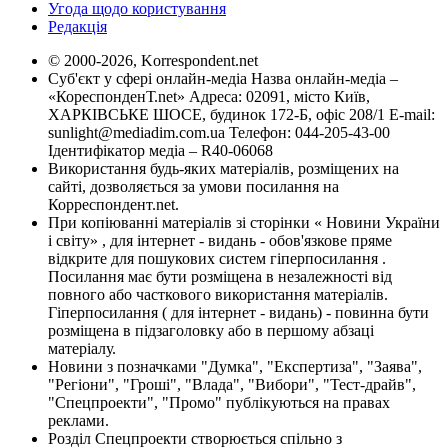
Угода щодо користування
Редакція
© 2000-2026, Korrespondent.net
Суб'єкт у сфері онлайн-медіа Назва онлайн-медіа –
«КореспонденТ.net» Адреса: 02091, місто Київ,
ХАРКІВСЬКЕ ШОСЕ, будинок 172-Б, офіс 208/1 E-mail:
sunlight@mediadim.com.ua
Телефон: 044-205-43-00
Ідентифікатор медіа – R40-06068
Використання будь-яких матеріалів, розміщених на
сайті, дозволяється за умови посилання на
Корреспондент.net.
При копіюванні матеріалів зі сторінки « Новини України
і світу» , для інтернет - видань - обов'язкове пряме
відкрите для пошукових систем гіперпосилання .
Посилання має бути розміщена в незалежності від
повного або часткового використання матеріалів.
Гіперпосилання ( для інтернет - видань) - повинна бути
розміщена в підзаголовку або в першому абзаці
матеріалу.
Новини з позначками "Думка", "Експертиза", "Заява",
"Регіони", "Гроші", "Влада", "Вибори", "Тест-драйв",
"Спецпроекти", "Промо" публікуються на правах
реклами.
Розділ Спецпроекти створюється спільно з