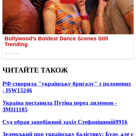
ЧИТАЙТЕ ТАКОЖ
РФ створила "українську бригаду" з полонених
- ISW
13246
Україна поставила Путіна перед дилемою -
ЗМІ
11185
Суд обрав запобіжний захід Стефанішиній
9916
Зеленський про українську балістику: Буде, але є