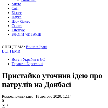
Місто
Світ
Бізнес
Наука
Шоу-бізнес
Спорт
Lifestyle
БЛОГИ ЧИТАЧІВ
СПЕЦТЕМА:
Війна в Ірані
ВСІ ТЕМИ
Вступ України в ЄС
Теракт в Барселоні
Пристайко уточнив ідею про
патрулів на Донбасі
Корреспондент.net, 18 лютого 2020, 12:14
0
513