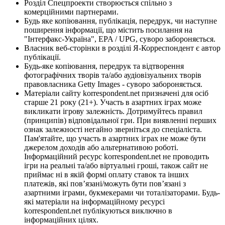
Розділ Спецпроекти створюється спільно з
комерційними партнерами.
Будь яке копіювання, публікація, передрук, чи наступне
поширення інформації, що містить посилання на
"Інтерфакс-Україна", EPA / UPG, суворо забороняється.
Власник веб-сторінки в розділі Я-Корреспондент є автор
публікації.
Будь-яке копіювання, передрук та відтворення
фотографічних творів та/або аудіовізуальних творів
правовласника Getty Images - суворо забороняється.
Матеріали сайту korrespondent.net призначені для осіб
старше 21 року (21+). Участь в азартних іграх може
викликати ігрову залежність. Дотримуйтесь правил
(принципів) відповідальної гри. При виявленні перших
ознак залежності негайно зверніться до спеціаліста.
Пам'ятайте, що участь в азартних іграх не може бути
джерелом доходів або альтернативою роботі.
Інформаційний ресурс korrespondent.net не проводить
ігри на реальні та/або віртуальні гроші, також сайт не
приймає ні в якій формі оплату ставок та інших
платежів, які пов’язані/можуть бути пов’язані з
азартними іграми, букмекерами чи тоталізаторами. Будь-
які матеріали на інформаційному ресурсі
korrespondent.net публікуються виключно в
інформаційних цілях.