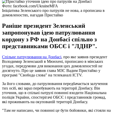
Фото: facebook.com/UkraineMFA
Ініціатива Зеленського про патрулів не нова, а прописана в
домовленостях, нагадав Пристайко
Раніше президент Зеленський
запропонував ідею патрулювання
кордону з РФ на Донбасі спільно з
представниками ОБСЄ і "ЛДНР".
Спільне патрулювання на Донбасі
, про яке заявив президент
Володимир Зеленський в Мюнхені, прописано в мінських
угодах, передумови для виконання цих домовленостей не
досягнуто. Про це заявив глава МЗС Вадим Пристайко у
програмі "Свобода слова" на телеканалі ICTV.
За його словами, до патрулювання передбачається залучення
тих осіб, які зараз перебувають на території Донбасу. Він
уточнив, що в спільні патрулі повинні входити Національна
поліція України, спостерігачі ОБСЄ і представників громад,
які проживають на окупованій території Донбасу.
"Там не написано, чи повинні це бути бойовики, які стояли на