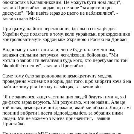
блокпостах з Калашниковим. Це можуть бути нові люди", -
заявив Пристайко і додав, що не хоче "заходити в цю
дискусію". "Ми навіть зараз до цього не наблизилися", -
заявив глава МЗС.
При цьому, на його переконання, ідеальна ситуація для
України буде полягати в тому, коли українські прикордонники
контролюватимуть кордон між Україною і Росією на Донбасі.
Водночас у нього запитали, чи не будуть таким чином,
завдяки спільним патрулям, легалізовані бойовики. "Ми
хотіли б запобігти легалізації будь-кого, хто перебуває по той
бік лінії зіткнення", - заявив Пристайко.
Саме тому було запропоновано демократичну модель
проведення місцевих виборів, для того, щоб вибрати хоча б на
найнижчому рівні владу на місцях, зазначив він.
"Я не здивуюся, якщо частина цих людей будуть тими ж, які
де-факто зараз керують. Ми розуміємо, ми не наївні. Але це
той шлях, демократичної держави, який ми обрали. Люди самі
повинні вибрати і нести відповідальність за обраних ними
людей. Ми не можемо з Києва призначити", - заявив
Пристайко.
При цьому глава МЗС нагадав, що ситуація з безпекою не