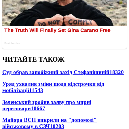
ЧИТАЙТЕ ТАКОЖ
Суд обрав запобіжний захід Стефанішиній
18320
Уряд ухвалив зміни щодо відстрочки від
мобілізації
11543
Зеленський зробив заяву про мирні
переговори
10667
Майора ВСП викрили на "допомозі"
військовому в СЗЧ
10203