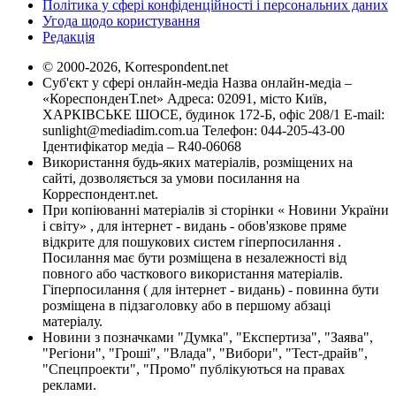
Політика у сфері конфіденційності і персональних даних
Угода щодо користування
Редакція
© 2000-2026, Korrespondent.net
Суб'єкт у сфері онлайн-медіа Назва онлайн-медіа –
«КореспонденТ.net» Адреса: 02091, місто Київ,
ХАРКІВСЬКЕ ШОСЕ, будинок 172-Б, офіс 208/1 E-mail:
sunlight@mediadim.com.ua
Телефон: 044-205-43-00
Ідентифікатор медіа – R40-06068
Використання будь-яких матеріалів, розміщених на
сайті, дозволяється за умови посилання на
Корреспондент.net.
При копіюванні матеріалів зі сторінки « Новини України
і світу» , для інтернет - видань - обов'язкове пряме
відкрите для пошукових систем гіперпосилання .
Посилання має бути розміщена в незалежності від
повного або часткового використання матеріалів.
Гіперпосилання ( для інтернет - видань) - повинна бути
розміщена в підзаголовку або в першому абзаці
матеріалу.
Новини з позначками "Думка", "Експертиза", "Заява",
"Регіони", "Гроші", "Влада", "Вибори", "Тест-драйв",
"Спецпроекти", "Промо" публікуються на правах
реклами.