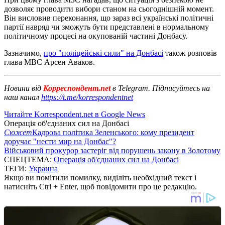
дозволяє проводити вибори станом на сьогоднішній момент.
Він висловив переконання, що зараз всі українські політичні
партії навряд чи зможуть бути представлені в нормальному
політичному процесі на окупованій частині Донбасу.
Зазначимо,
про "поліцейські сили" на Донбасі
також розповів
глава МВС Арсен Аваков.
Новини від
Корреспондент.net
в Telegram. Підписуйтесь на
наш канал
https://t.me/korrespondentnet
Читайте Korrespondent.net в Google News
Операція об'єднаних сил на Донбасі
Сюжет
Кадрова політика Зеленського: кому президент
доручає "нести мир на Донбас"?
Військовий прокурор застеріг від порушень закону в Золотому
СПЕЦТЕМА:
Операція об'єднаних сил на Донбасі
ТЕГИ:
Украина
Якщо ви помітили помилку, виділіть необхідний текст і
натисніть Ctrl + Enter, щоб повідомити про це редакцію.