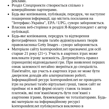
реклами.
Розділ Спецпроекти створюється спільно з
комерційними партнерами.
Будь яке копіювання, публікація, передрук, чи наступне
поширення інформації, що містить посилання на
"Інтерфакс-Україна", EPA / UPG, суворо забороняється.
Власник веб-сторінки в розділі Я-Корреспондент є автор
публікації.
Будь-яке копіювання, передрук та відтворення
фотографічних творів та/або аудіовізуальних творів
правовласника Getty Images - суворо забороняється.
Матеріали сайту korrespondent.net призначені для осіб
старше 21 року (21+). Участь в азартних іграх може
викликати ігрову залежність. Дотримуйтесь правил
(принципів) відповідальної гри. При виявленні перших
ознак залежності негайно зверніться до спеціаліста.
Пам'ятайте, що участь в азартних іграх не може бути
джерелом доходів або альтернативою роботі.
Інформаційний ресурс korrespondent.net не проводить
ігри на реальні та/або віртуальні гроші, також сайт не
приймає ні в якій формі оплату ставок та інших
платежів, які пов’язані/можуть бути пов’язані з
азартними іграми, букмекерами чи тоталізаторами. Будь-
які матеріали на інформаційному ресурсі
korrespondent.net публікуються виключно в