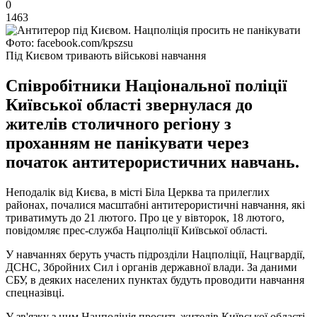
0
1463
Фото: facebook.com/kpszsu
Під Києвом тривають військові навчання
Співробітники Національної поліції
Київської області звернулася до
жителів столичного регіону з
проханням не панікувати через
початок антитерористичних навчань.
Неподалік від Києва, в місті Біла Церква та прилеглих
районах, почалися масштабні антитерористичні навчання, які
триватимуть до 21 лютого. Про це у вівторок, 18 лютого,
повідомляє прес-служба Нацполіції Київської області.
У навчаннях беруть участь підрозділи Нацполіції, Нацгвардії,
ДСНС, Збройних Сил і органів державної влади. За даними
СБУ, в деяких населених пунктах будуть проводити навчання
спецназівці.
У зв'язку з цим Нацполіція просить жителів Київської області