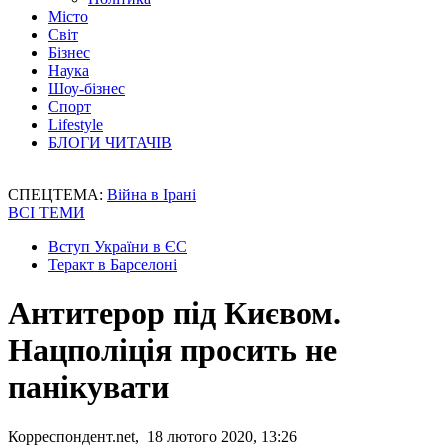
Місто
Світ
Бізнес
Наука
Шоу-бізнес
Спорт
Lifestyle
БЛОГИ ЧИТАЧІВ
СПЕЦТЕМА:
Війна в Ірані
ВСІ ТЕМИ
Вступ України в ЄС
Теракт в Барселоні
Антитерор під Києвом.
Нацполіція просить не
панікувати
Корреспондент.net, 18 лютого 2020, 13:26