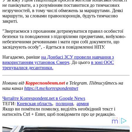
не панікувати, а з розумінням поставитися до тимчасових
незручностей, в тому числі обмежень за маршрутами. Деякі
маршрути, за словами правоохоронців, будуть тимчасово
закриті.
"Звертаємося з проханням дотримуватися правил особистої
безпеки та поводження з підозрілими предметами, вибухово-
небезпечними речовинами і мати при собі документи, що
засвідчують особу", - йдеться в повідомленні НПУ.
Нагадаємо, раніше
на Донбасі ЗСУ провели навчання з
використанням установок Смерч
. До цього
в зоні ООС
тренувалися десантники.
Новини від
Корреспондент.net
в Telegram. Підписуйтесь на
наш канал
https://t.me/korrespondentnet
Читайте Korrespondent.net в Google News
ТЕГИ:
Киевская область
,
полиция
,
армия
Якщо ви помітили помилку, виділіть необхідний текст і
натисніть Ctrl + Enter, щоб повідомити про це редакцію.