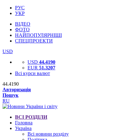
РУС
УКР
ВІДЕО
ФОТО
НАЙПОПУЛЯРНІШІ
СПЕЦПРОЕКТИ
USD
USD
44.4190
EUR
51.3207
Всі курси валют
44.4190
Авторизація
Пошук
RU
ВСІ РОЗДІЛИ
Головна
Україна
Всі новини розділу
Політика