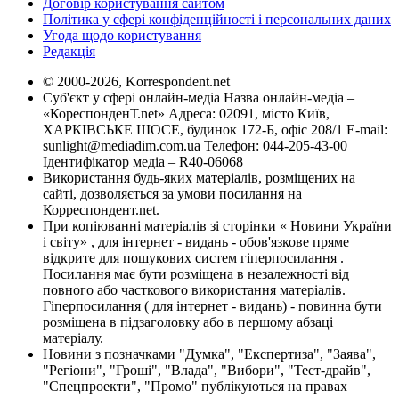
Договір користування сайтом
Політика у сфері конфіденційності і персональних даних
Угода щодо користування
Редакція
© 2000-2026, Korrespondent.net
Суб'єкт у сфері онлайн-медіа Назва онлайн-медіа –
«КореспонденТ.net» Адреса: 02091, місто Київ,
ХАРКІВСЬКЕ ШОСЕ, будинок 172-Б, офіс 208/1 E-mail:
sunlight@mediadim.com.ua
Телефон: 044-205-43-00
Ідентифікатор медіа – R40-06068
Використання будь-яких матеріалів, розміщених на
сайті, дозволяється за умови посилання на
Корреспондент.net.
При копіюванні матеріалів зі сторінки « Новини України
і світу» , для інтернет - видань - обов'язкове пряме
відкрите для пошукових систем гіперпосилання .
Посилання має бути розміщена в незалежності від
повного або часткового використання матеріалів.
Гіперпосилання ( для інтернет - видань) - повинна бути
розміщена в підзаголовку або в першому абзаці
матеріалу.
Новини з позначками "Думка", "Експертиза", "Заява",
"Регіони", "Гроші", "Влада", "Вибори", "Тест-драйв",
"Спецпроекти", "Промо" публікуються на правах