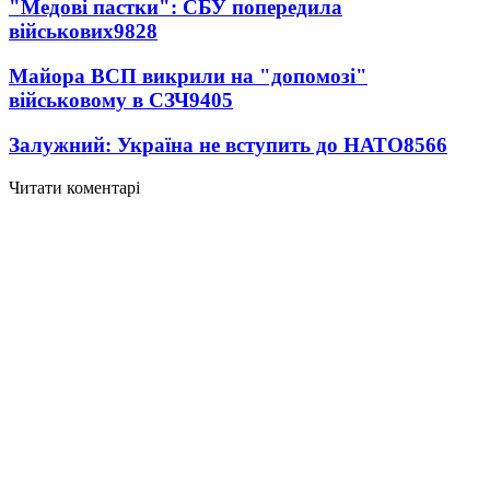
"Медові пастки": СБУ попередила
військових
9828
Майора ВСП викрили на "допомозі"
військовому в СЗЧ
9405
Залужний: Україна не вступить до НАТО
8566
Читати коментарі