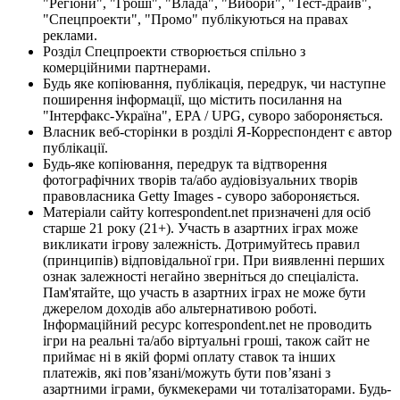
"Регіони", "Гроші", "Влада", "Вибори", "Тест-драйв",
"Спецпроекти", "Промо" публікуються на правах
реклами.
Розділ Спецпроекти створюється спільно з
комерційними партнерами.
Будь яке копіювання, публікація, передрук, чи наступне
поширення інформації, що містить посилання на
"Інтерфакс-Україна", EPA / UPG, суворо забороняється.
Власник веб-сторінки в розділі Я-Корреспондент є автор
публікації.
Будь-яке копіювання, передрук та відтворення
фотографічних творів та/або аудіовізуальних творів
правовласника Getty Images - суворо забороняється.
Матеріали сайту korrespondent.net призначені для осіб
старше 21 року (21+). Участь в азартних іграх може
викликати ігрову залежність. Дотримуйтесь правил
(принципів) відповідальної гри. При виявленні перших
ознак залежності негайно зверніться до спеціаліста.
Пам'ятайте, що участь в азартних іграх не може бути
джерелом доходів або альтернативою роботі.
Інформаційний ресурс korrespondent.net не проводить
ігри на реальні та/або віртуальні гроші, також сайт не
приймає ні в якій формі оплату ставок та інших
платежів, які пов’язані/можуть бути пов’язані з
азартними іграми, букмекерами чи тоталізаторами. Будь-