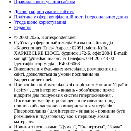
Правила користування сайтом
Договір користування сайтом
Політика у сфері конфіденційності і персональних даних
Угода щодо користування
Редакція
© 2000-2026, Korrespondent.net
Суб'єкт у сфері онлайн-медіа Назва онлайн-медіа –
«КореспонденТ.net» Адреса: 02091, місто Київ,
ХАРКІВСЬКЕ ШОСЕ, будинок 172-Б, офіс 208/1 E-mail:
sunlight@mediadim.com.ua
Телефон: 044-205-43-00
Ідентифікатор медіа – R40-06068
Використання будь-яких матеріалів, розміщених на
сайті, дозволяється за умови посилання на
Корреспондент.net.
При копіюванні матеріалів зі сторінки « Новини України
і світу» , для інтернет - видань - обов'язкове пряме
відкрите для пошукових систем гіперпосилання .
Посилання має бути розміщена в незалежності від
повного або часткового використання матеріалів.
Гіперпосилання ( для інтернет - видань) - повинна бути
розміщена в підзаголовку або в першому абзаці
матеріалу.
Новини з позначками "Думка", "Експертиза", "Заява",