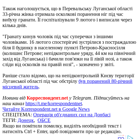
Також наголошується, що в Перевальську Луганської області
33-річна жінка отримала осколкові поранення ніг під час
вибуху гранати. Її госпіталізували 9 лютого і виписали через
кілька днів.
"Гранату кинув чоловік під час суперечки з іншими
чоловіками. 16 лютого спостерігачі зустрілися з постраждалою
біля її будинку в населеному пункті Петрово-Красносілля
(колишнє Петрове; непідконтрольне уряду, 44 км на північний
захід від Луганська) і бачили пов'язки на її лівій нозі, а також
сліди від осколків на правій нозі", - зазначено у звіті.
Раніше стало відомо, що на непідконтрольній Києву території
Луганської області під час обстрілу
був поранений 80-річний
місцевий житель
.
Новини від
Корреспондент.net
у Telegram. Підписуйтесь на
наш канал
https://t.me/korrespondentnet
.
Читайте Korrespondent.net в Google News
СПЕЦТЕМА:
Операція об'єднаних сил на Донбасі
ТЕГИ:
Донецк
,
ОБСЕ
Якщо ви помітили помилку, виділіть необхідний текст і
натисніть Ctrl + Enter, щоб повідомити про це редакцію.