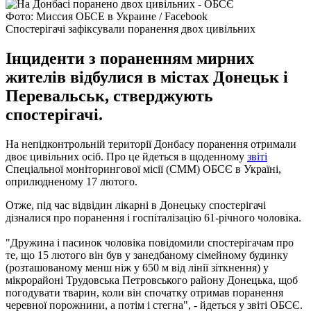
Фото: Миссия ОБСЕ в Украине / Facebook
Спостерігачі зафіксували поранення двох цивільних
Інциденти з пораненням мирних
жителів відбулися в містах Донецьк і
Перевальськ, стверджують
спостерігачі.
На непідконтрольній території Донбасу поранення отримали
двоє цивільних осіб. Про це йдеться в щоденному
звіті
Спеціальної моніторингової місії (СММ) ОБСЄ в Україні,
оприлюдненому 17 лютого.
Отже, під час відвідин лікарні в Донецьку спостерігачі
дізналися про поранення і госпіталізацію 61-річного чоловіка.
"Дружина і пасинок чоловіка повідомили спостерігачам про
те, що 15 лютого він був у занедбаному сімейному будинку
(розташованому менш ніж у 650 м від лінії зіткнення) у
мікрорайоні Трудовська Петровського району Донецька, щоб
погодувати тварин, коли він спочатку отримав поранення
черевної порожнини, а потім і стегна", - йдеться у звіті ОБСЄ.