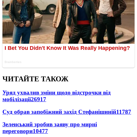
ЧИТАЙТЕ ТАКОЖ
Уряд ухвалив зміни щодо відстрочки від
мобілізації
26917
Суд обрав запобіжний захід Стефанішиній
11787
Зеленський зробив заяву про мирні
переговори
10477