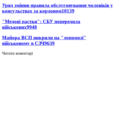
Уряд змінив правила обслуговування чоловіків у
консульствах за кордоном
10139
"Медові пастки": СБУ попередила
військових
9948
Майора ВСП викрили на "допомозі"
військовому в СЗЧ
9639
Читати коментарі