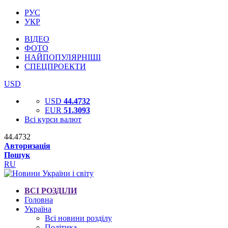
РУС
УКР
ВІДЕО
ФОТО
НАЙПОПУЛЯРНІШІ
СПЕЦПРОЕКТИ
USD
USD
44.4732
EUR
51.3093
Всі курси валют
44.4732
Авторизація
Пошук
RU
ВСІ РОЗДІЛИ
Головна
Україна
Всі новини розділу
Політика