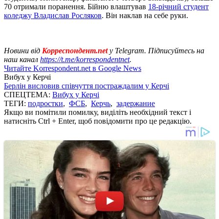
70 отримали поранення. Бійню влаштував
18-річний студент
коледжу Владислав Росляков
. Він наклав на себе руки.
Новини від
Корреспондент.net
у Telegram. Підписуйтесь на
наш канал
https://t.me/korrespondentnet
.
Читайте Korrespondent.net в Google News
Вибух у Керчі
Берлін висловив співчуття постраждалим у Керчі
СПЕЦТЕМА:
Вибух у Керчі
ТЕГИ:
подростки
,
ФСБ
,
Керчь
,
задержание
Якщо ви помітили помилку, виділіть необхідний текст і
натисніть Ctrl + Enter, щоб повідомити про це редакцію.