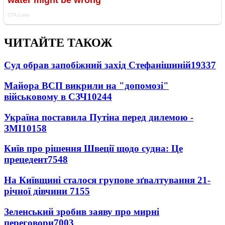
ЧИТАЙТЕ ТАКОЖ
Суд обрав запобіжний захід Стефанішиній
19337
Майора ВСП викрили на "допомозі"
військовому в СЗЧ
10244
Україна поставила Путіна перед дилемою -
ЗМІ
10158
Київ про рішення Швеції щодо судна: Це
прецедент
7548
На Київщині сталося групове зґвалтування 21-
річної дівчини
7155
Зеленський зробив заяву про мирні
переговори
7003