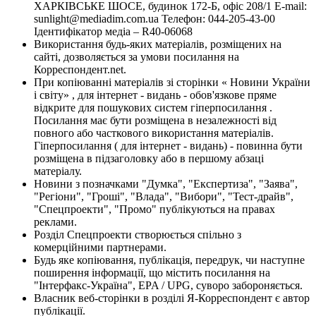
ХАРКІВСЬКЕ ШОСЕ, будинок 172-Б, офіс 208/1 E-mail:
sunlight@mediadim.com.ua
Телефон: 044-205-43-00
Ідентифікатор медіа – R40-06068
Використання будь-яких матеріалів, розміщених на
сайті, дозволяється за умови посилання на
Корреспондент.net.
При копіюванні матеріалів зі сторінки « Новини України
і світу» , для інтернет - видань - обов'язкове пряме
відкрите для пошукових систем гіперпосилання .
Посилання має бути розміщена в незалежності від
повного або часткового використання матеріалів.
Гіперпосилання ( для інтернет - видань) - повинна бути
розміщена в підзаголовку або в першому абзаці
матеріалу.
Новини з позначками "Думка", "Експертиза", "Заява",
"Регіони", "Гроші", "Влада", "Вибори", "Тест-драйв",
"Спецпроекти", "Промо" публікуються на правах
реклами.
Розділ Спецпроекти створюється спільно з
комерційними партнерами.
Будь яке копіювання, публікація, передрук, чи наступне
поширення інформації, що містить посилання на
"Інтерфакс-Україна", EPA / UPG, суворо забороняється.
Власник веб-сторінки в розділі Я-Корреспондент є автор
публікації.