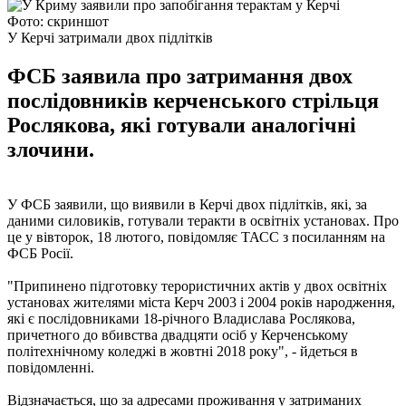
Фото: скриншот
У Керчі затримали двох підлітків
ФСБ заявила про затримання двох
послідовників керченського стрільця
Рослякова, які готували аналогічні
злочини.
У ФСБ заявили, що виявили в Керчі двох підлітків, які, за
даними силовиків, готували теракти в освітніх установах. Про
це у вівторок, 18 лютого, повідомляє ТАСС з посиланням на
ФСБ Росії.
"Припинено підготовку терористичних актів у двох освітніх
установах жителями міста Керч 2003 і 2004 років народження,
які є послідовниками 18-річного Владислава Рослякова,
причетного до вбивства двадцяти осіб у Керченському
політехнічному коледжі в жовтні 2018 року", - йдеться в
повідомленні.
Відзначається, що за адресами проживання у затриманих