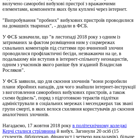
вилучено саморобні вибухові пристрої з вражаючими
елементами, компоненти яких були куплені через інтернет.
"Випробування "пробних" вибухових пристроїв проводилися
на домашніх тваринах", - додали в ФСБ.
У ФСБ зазначили, що "в листопаді 2018 року з одним із
затриманих за фактом розміщення ним у соцмережах
схвальних коментарів під статтями про вчинений злочин
проводилися профілактичні бесіди, незважаючи на це, в
подальшому він вступив в інтернет-спільноту неонацистів,
одним з учасників якого раніше був згаданий Владислав
Росляков".
У ФСБ заявили, що для скоєння злочинів "вони розробили
плани збройних нападів, для чого знайшли інтернет-інструкції
з виготовлення саморобних вибухових пристроїв, а також
схеми будівель", поряд з підготовкою терактів підлітки
адміністрували в соціальних мережах і месенджерах так звані
групи смерті, в яких велося схиляння користувачів до скоєння
аналогічних злочинів.
Нагадаємо, 17 жовтня 2018 року
в політехнічному коледжі
Керчі сталися стрілянина
й вибух. Загинули 20 осіб (15
студентів, бібліотекар, фінансист і четверо викладачів), більше