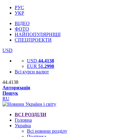
РУС
УКР
ВІДЕО
ФОТО
НАЙПОПУЛЯРНІШІ
СПЕЦПРОЕКТИ
USD
USD
44.4138
EUR
51.2998
Всі курси валют
44.4138
Авторизація
Пошук
RU
ВСІ РОЗДІЛИ
Головна
Україна
Всі новини розділу
Політика