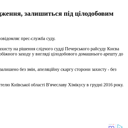
дження, залишиться під цілодобовим
овідомляє прес-служба суду.
захисту на рішення слідчого судді Печерського райсуду Києва
побіжного заходу у вигляді цілодобового домашнього арешту до
залишено без змін, апеляційну скаргу сторони захисту - без
лю Київської області В'ячеславу Хімікусу в грудні 2016 року.