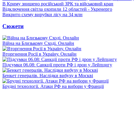
В Криму знищено російський ЗРК та військовий кран
Відключення світла охопили 12 областей - Укренерго
Викрито схему вирубки лісу на 34 млн
Сюжети
Війна на Близькому Сході. Онлайн
Вторгнення Росії в Україну. Онлайн
Підсумки 06.08: Санкції проти РФ і дрон у Лейпцигу
Бенкет генералів. Наслідки вибуху в Москві
Брудні технології. Атаки РФ на вибори у Франції