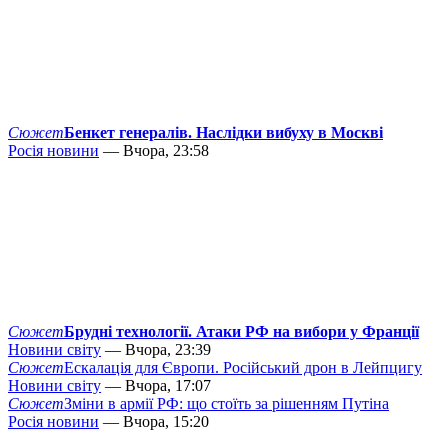
Сюжет
Бенкет генералів. Наслідки вибуху в Москві
Росія новини
— Вчора, 23:58
Сюжет
Брудні технології. Атаки РФ на вибори у Франції
Новини світу
— Вчора, 23:39
Сюжет
Ескалація для Європи. Російський дрон в Лейпцигу
Новини світу
— Вчора, 17:07
Сюжет
Зміни в армії РФ: що стоїть за рішенням Путіна
Росія новини
— Вчора, 15:20