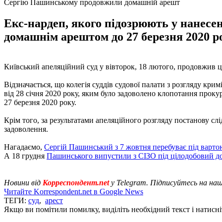
Сергію Пашинському продовжили домашній арешт
Екс-нардеп, якого підозрюють у нанесе
домашнім арештом до 27 березня 2020 р
Київський апеляційний суд у вівторок, 18 лютого, продовжив 
Відзначається, що колегія суддів судової палати з розгляду кр
від 28 січня 2020 року, яким було задоволено клопотання прок
27 березня 2020 року.
Крім того, за результатами апеляційного розгляду постанову слі
задоволення.
Нагадаємо,
Сергій Пашинський з 7 жовтня перебуває під варто
А 18 грудня
Пашинського випустили з СІЗО під цілодобовий д
Новини від
Корреспондент.net
у Telegram. Підписуйтесь на на
Читайте Korrespondent.net в Google News
ТЕГИ:
суд
,
арест
Якщо ви помітили помилку, виділіть необхідний текст і натисніт