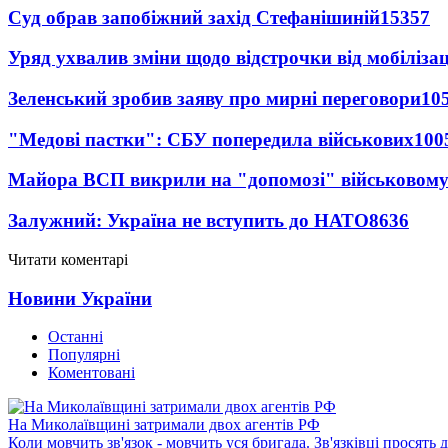
Суд обрав запобіжний захід Стефанішиній
15357
Уряд ухвалив зміни щодо відстрочки від мобілізац
Зеленський зробив заяву про мирні переговори
10
"Медові пастки": СБУ попередила військових
100
Майора ВСП викрили на "допомозі" військовому
Залужний: Україна не вступить до НАТО
8636
Читати коментарі
Новини України
Останні
Популярні
Коментовані
На Миколаївщині затримали двох агентів РФ
Коли мовчить зв'язок - мовчить уся бригада. Зв'язківці просять