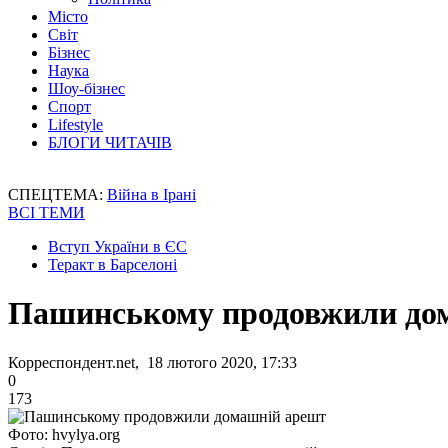
Місто
Світ
Бізнес
Наука
Шоу-бізнес
Спорт
Lifestyle
БЛОГИ ЧИТАЧІВ
СПЕЦТЕМА:
Війна в Ірані
ВСІ ТЕМИ
Вступ України в ЄС
Теракт в Барселоні
Пашинському продовжили до
Корреспондент.net, 18 лютого 2020, 17:33
0
173
Фото: hvylya.org