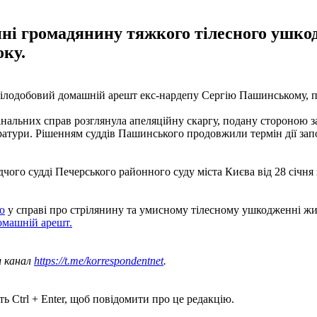
нні громадянину тяжкого тілесного ушко
оку.
цілодобовий домашній арешт екс-нардепу Сергію Пашинському, п
имінальних справ розглянула апеляційну скаргу, подану стороною 
уратури. Рішенням суддів Пашинського продовжили термін дії за
дчого судді Печерського районного суду міста Києва від 28 січня 
ю
у справі про стрілянину та умисному тілесному ушкодженні жите
омашній арешт.
ш канал
https://t.me/korrespondentnet
.
ь Ctrl + Enter, щоб повідомити про це редакцію.