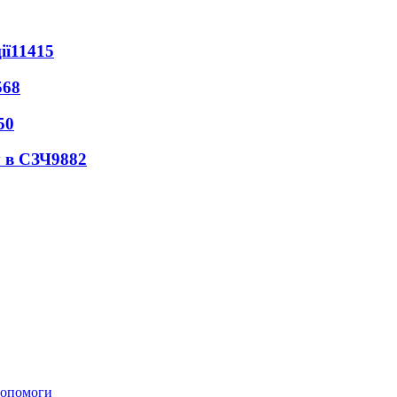
ії
11415
568
50
 в СЗЧ
9882
 допомоги