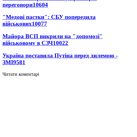
переговори
10604
"Медові пастки": СБУ попередила
військових
10077
Майора ВСП викрили на "допомозі"
військовому в СЗЧ
10022
Україна поставила Путіна перед дилемою -
ЗМІ
9581
Читати коментарі