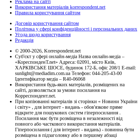
Реклама на сайті
Використання матеріалів korrespondent.net
Правила користування сайтом
Договір користування сайтом
Політика у сфері конфіденційності і персональних даних
Угода щодо користування
Редакція
© 2000-2026, Korrespondent.net
Суб'єкт у сфері онлайн-медіа Назва онлайн-медіа –
«КореспонденТ.net» Адреса: 02091, місто Київ,
ХАРКІВСЬКЕ ШОСЕ, будинок 172-Б, офіс 208/1 E-mail:
sunlight@mediadim.com.ua
Телефон: 044-205-43-00
Ідентифікатор медіа – R40-06068
Використання будь-яких матеріалів, розміщених на
сайті, дозволяється за умови посилання на
Корреспондент.net.
При копіюванні матеріалів зі сторінки « Новини України
і світу» , для інтернет - видань - обов'язкове пряме
відкрите для пошукових систем гіперпосилання .
Посилання має бути розміщена в незалежності від
повного або часткового використання матеріалів.
Гіперпосилання ( для інтернет - видань) - повинна бути
розміщена в підзаголовку або в першому абзаці