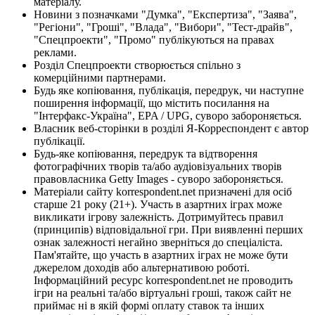
матеріалу.
Новини з позначками "Думка", "Експертиза", "Заява",
"Регіони", "Гроші", "Влада", "Вибори", "Тест-драйв",
"Спецпроекти", "Промо" публікуються на правах
реклами.
Розділ Спецпроекти створюється спільно з
комерційними партнерами.
Будь яке копіювання, публікація, передрук, чи наступне
поширення інформації, що містить посилання на
"Інтерфакс-Україна", EPA / UPG, суворо забороняється.
Власник веб-сторінки в розділі Я-Корреспондент є автор
публікації.
Будь-яке копіювання, передрук та відтворення
фотографічних творів та/або аудіовізуальних творів
правовласника Getty Images - суворо забороняється.
Матеріали сайту korrespondent.net призначені для осіб
старше 21 року (21+). Участь в азартних іграх може
викликати ігрову залежність. Дотримуйтесь правил
(принципів) відповідальної гри. При виявленні перших
ознак залежності негайно зверніться до спеціаліста.
Пам'ятайте, що участь в азартних іграх не може бути
джерелом доходів або альтернативою роботі.
Інформаційний ресурс korrespondent.net не проводить
ігри на реальні та/або віртуальні гроші, також сайт не
приймає ні в якій формі оплату ставок та інших