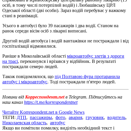
осіб, в тому числі потерпілий водій) і Любашівську ЦРЛ
Одеської області (дві особи). Зараз водій перебуває у важкому
стані в реанімації.
Усього в автобусі було 39 пасажирів і два водії. Станом на
ранок середи вісім осіб з лікарні виписані.
Другий водій автобуса і водій вантажівки не постраждали і від
госпіталізації відмовилися.
Раніше в Миколаївській області
мікроавтобус злетів з дороги
на трасі
, перекинувся і врізався у відбійник. В результаті
постраждали семеро людей.
Також повідомлялося, що
під Полтавою фура протаранила
автобус і мікроавтобус
. Тоді постраждали п'ятеро людей.
Новини від
Корреспондент.net
в Telegram. Підписуйтесь на
наш канал
https://t.me/korrespondentnet
Читайте Korrespondent.net в Google News
ТЕГИ:
ДТП
,
пассажиры
,
фото
,
авария
,
грузовик
,
водитель
,
Николаевская область
,
автобус
Якщо ви помітили помилку, виділіть необхідний текст і