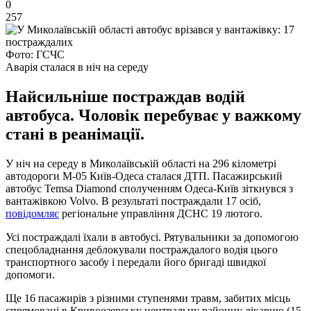
0
257
Фото: ГСЧС
Аварія сталася в ніч на середу
Найсильніше постраждав водій
автобуса. Чоловік перебуває у важкому
стані в реанімації.
У ніч на середу в Миколаївській області на 296 кілометрі
автодороги М-05 Київ-Одеса сталася ДТП. Пасажирський
автобус Temsa Diamond сполученням Одеса-Київ зіткнувся з
вантажівкою Volvo. В результаті постраждали 17 осіб,
повідомляє
регіональне управління ДСНС 19 лютого.
Усі постраждалі їхали в автобусі. Рятувальники за допомогою
спецобладнання деблокували постраждалого водія цього
транспортного засобу і передали його бригаді швидкої
допомоги.
Ще 16 пасажирів з різними ступенями травм, забитих місць
спрямовані в Кривоозерську центральну районну лікарню (15