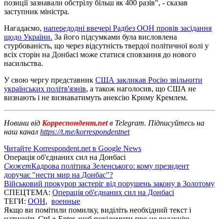
позиції зазнавали обстрілу більш як 400 разів", - сказав
заступник міністра.
Нагадаємо,
напередодні ввечері Радбез ООН провів засідання
щодо України.
За його підсумками була висловлена
стурбованість, що через відсутність твердої політичної волі у
всіх сторін на Донбасі може статися сповзання до нового
насильства.
У свою чергу представник
США закликав Росію звільнити
українських політв'язнів
, а також наголосив, що США не
визнають і не визнаватимуть анексію Криму Кремлем.
Новини від
Корреспондент.net
в Telegram. Підписуйтесь на
наш канал
https://t.me/korrespondentnet
Читайте Korrespondent.net в Google News
Операція об'єднаних сил на Донбасі
Сюжет
Кадрова політика Зеленського: кому президент
доручає "нести мир на Донбас"?
Військовий прокурор застеріг від порушень закону в Золотому
СПЕЦТЕМА:
Операція об'єднаних сил на Донбасі
ТЕГИ:
ООН
,
военные
Якщо ви помітили помилку, виділіть необхідний текст і
натисніть Ctrl + Enter, щоб повідомити про це редакцію.