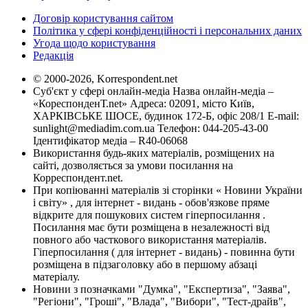
Договір користування сайтом
Політика у сфері конфіденційності і персональних даних
Угода щодо користування
Редакція
© 2000-2026, Korrespondent.net
Суб'єкт у сфері онлайн-медіа Назва онлайн-медіа –
«КореспонденТ.net» Адреса: 02091, місто Київ,
ХАРКІВСЬКЕ ШОСЕ, будинок 172-Б, офіс 208/1 E-mail:
sunlight@mediadim.com.ua
Телефон: 044-205-43-00
Ідентифікатор медіа – R40-06068
Використання будь-яких матеріалів, розміщених на
сайті, дозволяється за умови посилання на
Корреспондент.net.
При копіюванні матеріалів зі сторінки « Новини України
і світу» , для інтернет - видань - обов'язкове пряме
відкрите для пошукових систем гіперпосилання .
Посилання має бути розміщена в незалежності від
повного або часткового використання матеріалів.
Гіперпосилання ( для інтернет - видань) - повинна бути
розміщена в підзаголовку або в першому абзаці
матеріалу.
Новини з позначками "Думка", "Експертиза", "Заява",
"Регіони", "Гроші", "Влада", "Вибори", "Тест-драйв",