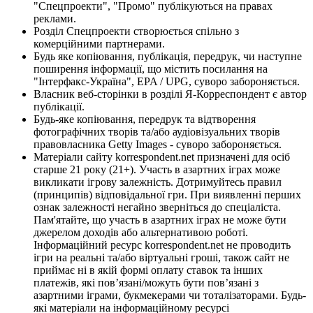
"Спецпроекти", "Промо" публікуються на правах
реклами.
Розділ Спецпроекти створюється спільно з
комерційними партнерами.
Будь яке копіювання, публікація, передрук, чи наступне
поширення інформації, що містить посилання на
"Інтерфакс-Україна", EPA / UPG, суворо забороняється.
Власник веб-сторінки в розділі Я-Корреспондент є автор
публікації.
Будь-яке копіювання, передрук та відтворення
фотографічних творів та/або аудіовізуальних творів
правовласника Getty Images - суворо забороняється.
Матеріали сайту korrespondent.net призначені для осіб
старше 21 року (21+). Участь в азартних іграх може
викликати ігрову залежність. Дотримуйтесь правил
(принципів) відповідальної гри. При виявленні перших
ознак залежності негайно зверніться до спеціаліста.
Пам'ятайте, що участь в азартних іграх не може бути
джерелом доходів або альтернативою роботі.
Інформаційний ресурс korrespondent.net не проводить
ігри на реальні та/або віртуальні гроші, також сайт не
приймає ні в якій формі оплату ставок та інших
платежів, які пов’язані/можуть бути пов’язані з
азартними іграми, букмекерами чи тоталізаторами. Будь-
які матеріали на інформаційному ресурсі