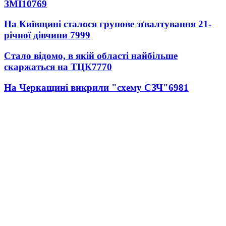
ЗМІ
10769
На Київщині сталося групове зґвалтування 21-
річної дівчини
7999
Стало відомо, в якій області найбільше
скаржаться на ТЦК
7770
На Черкащині викрили "схему СЗЧ"
6981