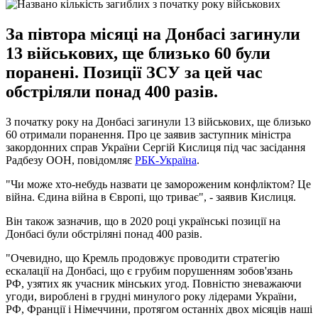
За півтора місяці на Донбасі загинули
13 військових, ще близько 60 були
поранені. Позиції ЗСУ за цей час
обстріляли понад 400 разів.
З початку року на Донбасі загинули 13 військових, ще близько
60 отримали поранення. Про це заявив заступник міністра
закордонних справ України Сергій Кислиця під час засідання
Радбезу ООН, повідомляє
РБК-Україна
.
"Чи може хто-небудь назвати це замороженим конфліктом? Це
війна. Єдина війна в Європі, що триває", - заявив Кислиця.
Він також зазначив, що в 2020 році українські позиції на
Донбасі були обстріляні понад 400 разів.
"Очевидно, що Кремль продовжує проводити стратегію
ескалації на Донбасі, що є грубим порушенням зобов'язань
РФ, узятих як учасник мінських угод. Повністю зневажаючи
угоди, вироблені в грудні минулого року лідерами України,
РФ, Франції і Німеччини, протягом останніх двох місяців наші