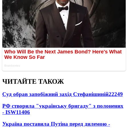
ЧИТАЙТЕ ТАКОЖ
Суд обрав запобіжний захід Стефанішиній
22249
РФ створила "українську бригаду" з полонених
- ISW
11406
Україна поставила Путіна перед дилемою -