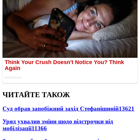
ЧИТАЙТЕ ТАКОЖ
Суд обрав запобіжний захід Стефанішиній
13621
Уряд ухвалив зміни щодо відстрочки від
мобілізації
11366