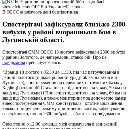
Фото: Миссия ОБСЕ в Украине/Facebook
В ОБСЄ аналізують дані безпілотника
Спостерігачі зафіксували близько 2300
вибухів у районі вчорашнього бою в
Луганській області.
Спостерігачі СММ ОБСЄ 18 лютого зафіксували 2300 вибухів
у районі Золотого, де напередодні стався бій. Про це
повідомила
прес-служба місії.
"Вранці 18 лютого з 05:30 до 11:30, під час патрулювання в
районі Золотого (підконтрольний уряду, 60 км на захід від
Луганська), спостереження на передових патрульних базах у
Кадіївці (колишній Стаханов; непідконтрольна уряду, 50 км на
захід від Луганська) і Попасній (підконтрольна уряду, 69 км на
захід від Луганська), а також моніторингу за допомогою камер
відеоспостереження СММ констатувала "істотне збільшення
кількості порушень режиму припинення вогню, зафіксувавши,
серед іншого, понад 2300 вибухів", - йдеться в повідомленні.
Орієнтовно о 12:00 команда місії спрямувала в зазначений