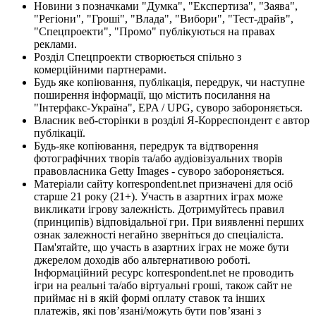
Новини з позначками "Думка", "Експертиза", "Заява",
"Регіони", "Гроші", "Влада", "Вибори", "Тест-драйв",
"Спецпроекти", "Промо" публікуються на правах
реклами.
Розділ Спецпроекти створюється спільно з
комерційними партнерами.
Будь яке копіювання, публікація, передрук, чи наступне
поширення інформації, що містить посилання на
"Інтерфакс-Україна", EPA / UPG, суворо забороняється.
Власник веб-сторінки в розділі Я-Корреспондент є автор
публікації.
Будь-яке копіювання, передрук та відтворення
фотографічних творів та/або аудіовізуальних творів
правовласника Getty Images - суворо забороняється.
Матеріали сайту korrespondent.net призначені для осіб
старше 21 року (21+). Участь в азартних іграх може
викликати ігрову залежність. Дотримуйтесь правил
(принципів) відповідальної гри. При виявленні перших
ознак залежності негайно зверніться до спеціаліста.
Пам'ятайте, що участь в азартних іграх не може бути
джерелом доходів або альтернативою роботі.
Інформаційний ресурс korrespondent.net не проводить
ігри на реальні та/або віртуальні гроші, також сайт не
приймає ні в якій формі оплату ставок та інших
платежів, які пов’язані/можуть бути пов’язані з