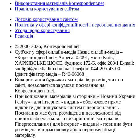
Використання матеріалів korrespondent.net
Правила користування сайтом
Договір користування сайтом
Політика у сфері конфіденційності і персональних даних
Угода щодо користування
Редакція
© 2000-2026, Korrespondent.net
Суб'єкт у сфері онлайн-медіа Назва онлайн-медіа –
«КореспонденТ.net» Адреса: 02091, місто Київ,
ХАРКІВСЬКЕ ШОСЕ, будинок 172-Б, офіс 208/1 E-mail:
sunlight@mediadim.com.ua
Телефон: 044-205-43-00
Ідентифікатор медіа – R40-06068
Використання будь-яких матеріалів, розміщених на
сайті, дозволяється за умови посилання на
Корреспондент.net.
При копіюванні матеріалів зі сторінки « Новини України
і світу» , для інтернет - видань - обов'язкове пряме
відкрите для пошукових систем гіперпосилання .
Посилання має бути розміщена в незалежності від
повного або часткового використання матеріалів.
Гіперпосилання ( для інтернет - видань) - повинна бути
розміщена в підзаголовку або в першому абзаці
матеріалу.