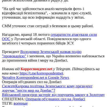
район безпілотник дальнього радіусу дії.
"На цей час здійснюється аналіз матеріалів фото- і
відеофіксації безпілотника", - зазначили в прес-службі,
уточнивши, що всю інформацію нададуть у звітах.
СММ уточнює стан ситуації з безпекою в цьому районі.
Нагадаємо, вранці 18 лютого
сепаратисти атакували сили
ООС
у Луганській області. Повідомлялося про одного
загиблого і чотирьох поранених бійців ЗСУ.
Президент
Володимир Зеленський назвав подію
"провокацією"
і запевнив, що Україна впевнено наближається
до припинення війни і миру на Донбасі.
Новини від
Корреспондент.net
у Telegram. Підписуйтесь на
наш канал
https://t.me/korrespondentnet
.
Читайте Korrespondent.net в Google News
Операція об'єднаних сил на Донбасі
Сюжет
Кадрова політика Зеленського: кому президент
доручає "нести мир на Донбас"?
Військовий прокурор застеріг від порушень закону в Золотому
СПЕЦТЕМА:
Операція об'єднаних сил на Донбасі
ТЕГИ:
военные