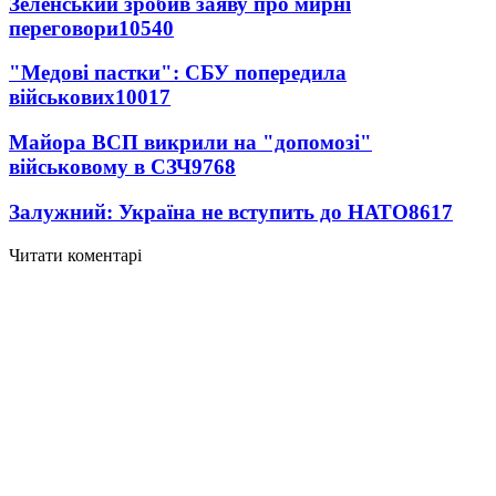
Зеленський зробив заяву про мирні
переговори
10540
"Медові пастки": СБУ попередила
військових
10017
Майора ВСП викрили на "допомозі"
військовому в СЗЧ
9768
Залужний: Україна не вступить до НАТО
8617
Читати коментарі