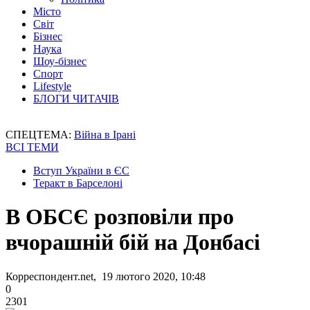
Місто
Світ
Бізнес
Наука
Шоу-бізнес
Спорт
Lifestyle
БЛОГИ ЧИТАЧІВ
СПЕЦТЕМА:
Війна в Ірані
ВСІ ТЕМИ
Вступ України в ЄС
Теракт в Барселоні
В ОБСЄ розповіли про
вчорашній бій на Донбасі
Корреспондент.net, 19 лютого 2020, 10:48
0
2301