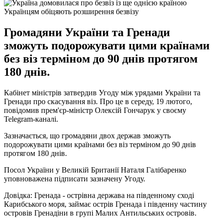
Українцям обіцяють розширення безвізу
Громадяни України та Гренади
зможуть подорожувати цими країнами
без віз терміном до 90 днів протягом
180 днів.
Кабінет міністрів затвердив Угоду між урядами України та
Гренади про скасування віз. Про це в середу, 19 лютого,
повідомив прем'єр-міністр Олексій Гончарук у своєму
Telegram-каналі.
Зазначається, що громадяни двох держав зможуть
подорожувати цими країнами без віз терміном до 90 днів
протягом 180 днів.
Посол України у Великій Британії Наталя Галібаренко
уповноважена підписати зазначену Угоду.
Довідка: Гренада - острівна держава на південному сході
Карибського моря, займає острів Гренада і південну частину
островів Гренадіни в групі Малих Антильських островів.