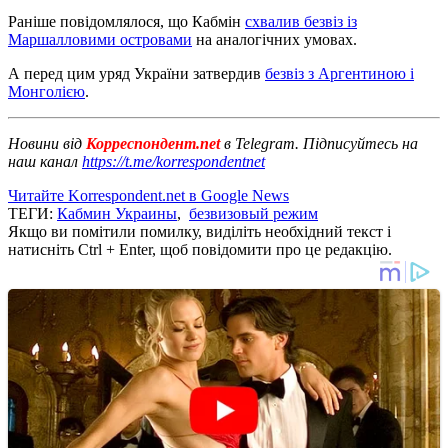
Раніше повідомлялося, що Кабмін
схвалив безвіз із
Маршалловими островами
на аналогічних умовах.
А перед цим уряд України затвердив
безвіз з Аргентиною і
Монголією
.
Новини від
Корреспондент.net
в Telegram. Підписуйтесь на
наш канал
https://t.me/korrespondentnet
Читайте Korrespondent.net в Google News
ТЕГИ:
Кабмин Украины
,
безвизовый режим
Якщо ви помітили помилку, виділіть необхідний текст і
натисніть Ctrl + Enter, щоб повідомити про це редакцію.