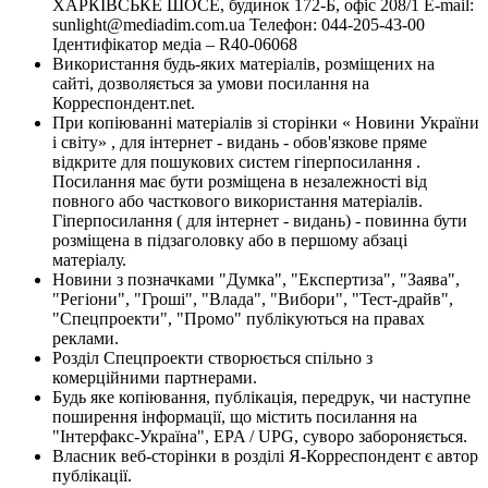
ХАРКІВСЬКЕ ШОСЕ, будинок 172-Б, офіс 208/1 E-mail:
sunlight@mediadim.com.ua
Телефон: 044-205-43-00
Ідентифікатор медіа – R40-06068
Використання будь-яких матеріалів, розміщених на
сайті, дозволяється за умови посилання на
Корреспондент.net.
При копіюванні матеріалів зі сторінки « Новини України
і світу» , для інтернет - видань - обов'язкове пряме
відкрите для пошукових систем гіперпосилання .
Посилання має бути розміщена в незалежності від
повного або часткового використання матеріалів.
Гіперпосилання ( для інтернет - видань) - повинна бути
розміщена в підзаголовку або в першому абзаці
матеріалу.
Новини з позначками "Думка", "Експертиза", "Заява",
"Регіони", "Гроші", "Влада", "Вибори", "Тест-драйв",
"Спецпроекти", "Промо" публікуються на правах
реклами.
Розділ Спецпроекти створюється спільно з
комерційними партнерами.
Будь яке копіювання, публікація, передрук, чи наступне
поширення інформації, що містить посилання на
"Інтерфакс-Україна", EPA / UPG, суворо забороняється.
Власник веб-сторінки в розділі Я-Корреспондент є автор
публікації.