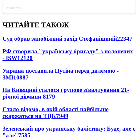
ЧИТАЙТЕ ТАКОЖ
Суд обрав запобіжний захід Стефанішиній
22347
РФ створила "українську бригаду" з полонених
- ISW
12120
Україна поставила Путіна перед дилемою -
ЗМІ
10887
На Київщині сталося групове зґвалтування 21-
річної дівчини
8179
Стало відомо, в якій області найбільше
скаржаться на ТЦК
7949
Зеленський про українську балістику: Буде, але є
"але"
7585