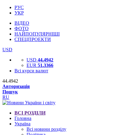
РУС
УКР
ВІДЕО
ФОТО
НАЙПОПУЛЯРНІШІ
СПЕЦПРОЕКТИ
USD
USD
44.4942
EUR
51.3366
Всі курси валют
44.4942
Авторизація
Пошук
RU
ВСІ РОЗДІЛИ
Головна
Україна
Всі новини розділу
Політика