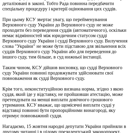
деталізовані в законі. Тобто Рада повинна передбачити
спеціальну процедуру і критерії оцінювання цих суддів.
При цьому КСУ звертає увагу, що перейменування
Верховного суду України до Верховного суду не може
проходити без переведення суддів (автоматичного), оскільки
немає відмінностей між юридичним статусом судді
Верховного суду України і судді Верховного суду. Вилучення
слова "України" не може бути підставою для звільнення всіх
суддів Верховного суду України або для переведення до
іншого суду, тим більше, в суд нижньої інстанції.
Таким чином, КСУ дійшов висновку, що судді Верховного
суду України повинні продовжувати здійснювати свої
повноваження як судді Верховного суду.
Крім того, неконституційною визнана норма, згідно з якою
суддя, який іде у відставку, не пройшовши атестацію, може
претендувати на менші виплати довічного грошового
утримання. КСУ вважає, що щомісячні виплати судді у
відставці повинні бути пропорційними винагороді, яку
отримує повноважний суддя.
Нагадаємо, 15 жовтня народні депутати України прийняли в
другому читанні і в цілому президентський законопроект,