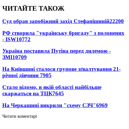
ЧИТАЙТЕ ТАКОЖ
Суд обрав запобіжний захід Стефанішиній
22200
РФ створила "українську бригаду" з полонених
- ISW
10772
Україна поставила Путіна перед дилемою -
ЗМІ
10709
На Київщині сталося групове зґвалтування 21-
річної дівчини
7905
Стало відомо, в якій області найбільше
скаржаться на ТЦК
7645
На Черкащині викрили "схему СЗЧ"
6969
Читати коментарі