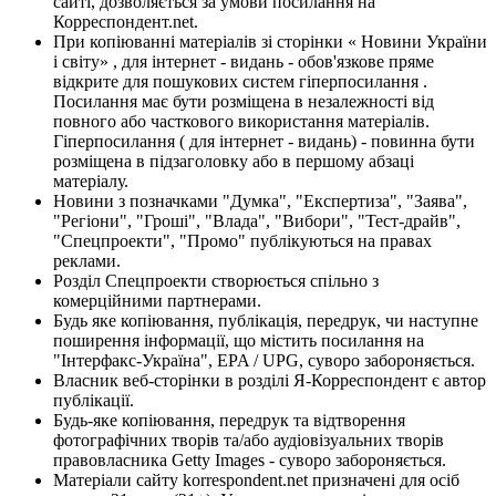
сайті, дозволяється за умови посилання на
Корреспондент.net.
При копіюванні матеріалів зі сторінки « Новини України
і світу» , для інтернет - видань - обов'язкове пряме
відкрите для пошукових систем гіперпосилання .
Посилання має бути розміщена в незалежності від
повного або часткового використання матеріалів.
Гіперпосилання ( для інтернет - видань) - повинна бути
розміщена в підзаголовку або в першому абзаці
матеріалу.
Новини з позначками "Думка", "Експертиза", "Заява",
"Регіони", "Гроші", "Влада", "Вибори", "Тест-драйв",
"Спецпроекти", "Промо" публікуються на правах
реклами.
Розділ Спецпроекти створюється спільно з
комерційними партнерами.
Будь яке копіювання, публікація, передрук, чи наступне
поширення інформації, що містить посилання на
"Інтерфакс-Україна", EPA / UPG, суворо забороняється.
Власник веб-сторінки в розділі Я-Корреспондент є автор
публікації.
Будь-яке копіювання, передрук та відтворення
фотографічних творів та/або аудіовізуальних творів
правовласника Getty Images - суворо забороняється.
Матеріали сайту korrespondent.net призначені для осіб