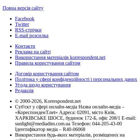
Повна версія сайту
Facebook
Twitter
RSS-стрічки
E-mail розсилка
Контакти
Реклама на сайті
Використання матеріалів korrespondent.net
Правила користування сайтом
Договір користування сайтом
Політика у сфері конфіденційності і персональних даних
Угода щодо користування
Редакція
© 2000-2026, Korrespondent.net
Суб'єкт у сфері онлайн-медіа Назва онлайн-медіа –
«КореспонденТ.net» Адреса: 02091, місто Київ,
ХАРКІВСЬКЕ ШОСЕ, будинок 172-Б, офіс 208/1 E-mail:
sunlight@mediadim.com.ua
Телефон: 044-205-43-00
Ідентифікатор медіа – R40-06068
Використання будь-яких матеріалів, розміщених на