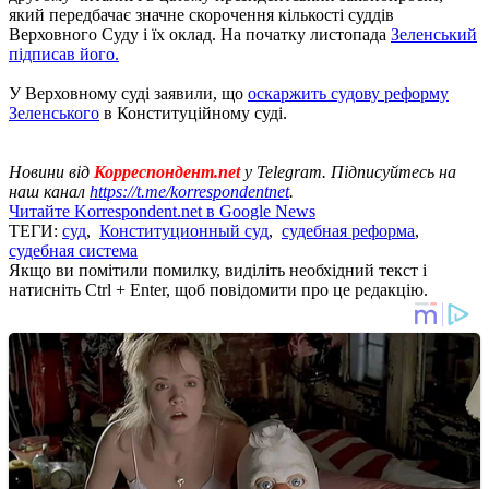
який передбачає значне скорочення кількості суддів
Верховного Суду і їх оклад. На початку листопада
Зеленський
підписав його.
У Верховному суді заявили, що
оскаржить судову реформу
Зеленського
в Конституційному суді.
Новини від
Корреспондент.net
у Telegram. Підписуйтесь на
наш канал
https://t.me/korrespondentnet
.
Читайте Korrespondent.net в Google News
ТЕГИ:
суд
,
Конституционный суд
,
судебная реформа
,
судебная система
Якщо ви помітили помилку, виділіть необхідний текст і
натисніть Ctrl + Enter, щоб повідомити про це редакцію.