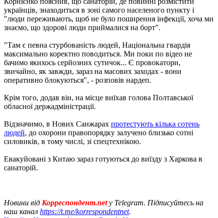
Корнієнко пояснив, що санаторій, де повинні розмістити
українців, знаходиться в зоні самого населеного пункту і
"люди переживають, щоб не було поширення інфекції, хоча ми
знаємо, що здорові люди приймалися на борт".
"Там є певна стурбованість людей, Національна гвардія
максимально коректно поводиться. Ми поки по відео не
бачимо якихось серйозних сутичок... Є провокатори,
звичайно, як завжди, зараз на масових заходах - вони
оперативно блокуються", - розповів нардеп.
Крім того, додав він, на місце виїхав голова Полтавської
обласної держадміністрації.
Відзначимо, в Нових Санжарах
протестують кілька сотень
людей
, до охорони правопорядку залучено близько сотні
силовиків, в тому числі, зі спецтехнікою.
Евакуйовані з Китаю зараз готуються до виїзду з Харкова в
санаторій.
Новини від
Корреспондент.net
у Telegram. Підписуйтесь на
наш канал
https://t.me/korrespondentnet
.