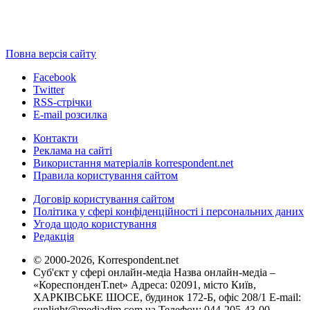
Повна версія сайту
Facebook
Twitter
RSS-стрічки
E-mail розсилка
Контакти
Реклама на сайті
Використання матеріалів korrespondent.net
Правила користування сайтом
Договір користування сайтом
Політика у сфері конфіденційності і персональних даних
Угода щодо користування
Редакція
© 2000-2026, Korrespondent.net
Суб'єкт у сфері онлайн-медіа Назва онлайн-медіа –
«КореспонденТ.net» Адреса: 02091, місто Київ,
ХАРКІВСЬКЕ ШОСЕ, будинок 172-Б, офіс 208/1 E-mail:
sunlight@mediadim.com.ua
Телефон: 044-205-43-00