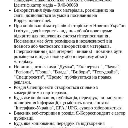
Ідентифікатор медіа – R40-06068
Використання будь-яких матеріалів, розміщених на
сайті, дозволяється за умови посилання на
Корреспондент.net.
При копіюванні матеріалів зі сторінки « Новини України
і світу» , для інтернет - видань - обов'язкове пряме
відкрите для пошукових систем гіперпосилання .
Посилання має бути розміщена в незалежності від
повного або часткового використання матеріалів.
Гіперпосилання ( для інтернет - видань) - повинна бути
розміщена в підзаголовку або в першому абзаці
матеріалу.
Новини з позначками "Думка", "Експертиза", "Заява",
"Регіони", "Гроші", "Влада", "Вибори", "Тест-драйв",
"Спецпроекти", "Промо" публікуються на правах
реклами.
Розділ Спецпроекти створюється спільно з
комерційними партнерами.
Будь яке копіювання, публікація, передрук, чи наступне
поширення інформації, що містить посилання на
"Інтерфакс-Україна", EPA / UPG, суворо забороняється.
Власник веб-сторінки в розділі Я-Корреспондент є автор
публікації.
Будь-яке копіювання, передрук та відтворення