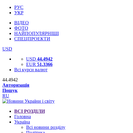
РУС
УКР
ВІДЕО
ФОТО
НАЙПОПУЛЯРНІШІ
СПЕЦПРОЕКТИ
USD
USD
44.4942
EUR
51.3366
Всі курси валют
44.4942
Авторизація
Пошук
RU
ВСІ РОЗДІЛИ
Головна
Україна
Всі новини розділу
Політика