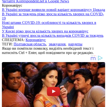
Читайте Korrespondent.net в Google News
Коронавірус
В Україні вперше виявили новий варіант коронавірусу Цикада
В Україні за тиждень різко зросла кількість хворих на COVID-
19
Нові штами COVID-19: особливості та кількість хворих в
Україні
У Києві різко зросла кількість хворих на коронавірус
В Україні утричі зросла кількість випадків COVID за тиждень
СПЕЦТЕМА:
Коронавірус
ТЕГИ:
Полтавская область
,
эвакуация
,
нардепы
Якщо ви помітили помилку, виділіть необхідний текст і
натисніть Ctrl + Enter, щоб повідомити про це редакцію.