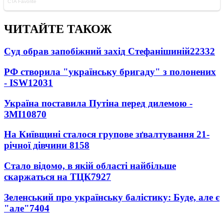
ЧИТАЙТЕ ТАКОЖ
Суд обрав запобіжний захід Стефанішиній
22332
РФ створила "українську бригаду" з полонених
- ISW
12031
Україна поставила Путіна перед дилемою -
ЗМІ
10870
На Київщині сталося групове зґвалтування 21-
річної дівчини
8158
Стало відомо, в якій області найбільше
скаржаться на ТЦК
7927
Зеленський про українську балістику: Буде, але є
"але"
7404