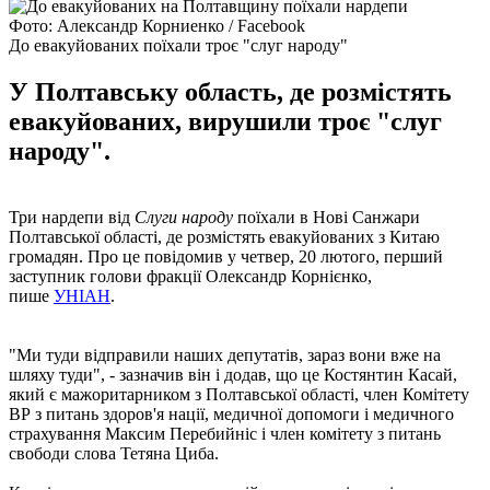
Фото: Александр Корниенко / Facebook
До евакуйованих поїхали троє "слуг народу"
У Полтавську область, де розмістять
евакуйованих, вирушили троє "слуг
народу".
Три нардепи від
Слуги народу
поїхали в Нові Санжари
Полтавської області, де розмістять евакуйованих з Китаю
громадян. Про це повідомив у четвер, 20 лютого, перший
заступник голови фракції Олександр Корнієнко,
пише
УНІАН
.
"Ми туди відправили наших депутатів, зараз вони вже на
шляху туди", - зазначив він і додав, що це Костянтин Касай,
який є мажоритарником з Полтавської області, член Комітету
ВР з питань здоров'я нації, медичної допомоги і медичного
страхування Максим Перебийніс і член комітету з питань
свободи слова Тетяна Циба.