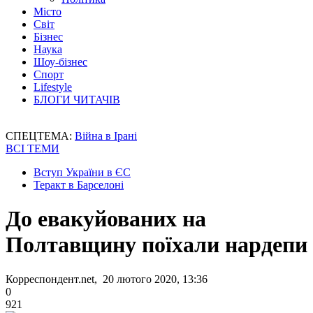
Місто
Світ
Бізнес
Наука
Шоу-бізнес
Спорт
Lifestyle
БЛОГИ ЧИТАЧІВ
СПЕЦТЕМА:
Війна в Ірані
ВСІ ТЕМИ
Вступ України в ЄС
Теракт в Барселоні
До евакуйованих на
Полтавщину поїхали нардепи
Корреспондент.net, 20 лютого 2020, 13:36
0
921