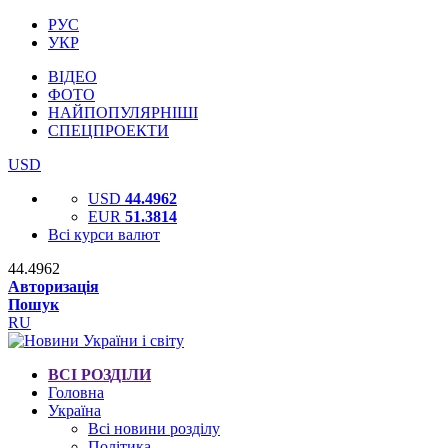
РУС
УКР
ВІДЕО
ФОТО
НАЙПОПУЛЯРНІШІ
СПЕЦПРОЕКТИ
USD
USD
44.4962
EUR
51.3814
Всі курси валют
44.4962
Авторизація
Пошук
RU
ВСІ РОЗДІЛИ
Головна
Україна
Всі новини розділу
Політика