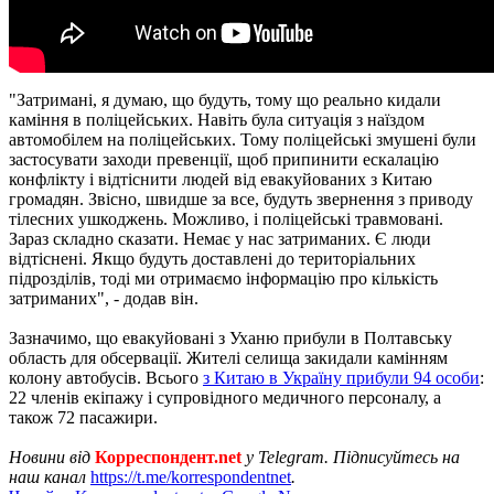
"Затримані, я думаю, що будуть, тому що реально кидали
каміння в поліцейських. Навіть була ситуація з наїздом
автомобілем на поліцейських. Тому поліцейські змушені були
застосувати заходи превенції, щоб припинити ескалацію
конфлікту і відтіснити людей від евакуйованих з Китаю
громадян. Звісно, швидше за все, будуть звернення з приводу
тілесних ушкоджень. Можливо, і поліцейські травмовані.
Зараз складно сказати. Немає у нас затриманих. Є люди
відтіснені. Якщо будуть доставлені до територіальних
підрозділів, тоді ми отримаємо інформацію про кількість
затриманих", - додав він.
Зазначимо, що евакуйовані з Уханю прибули в Полтавську
область для обсервації. Жителі селища закидали камінням
колону автобусів. Всього
з Китаю в Україну прибули 94 особи
:
22 членів екіпажу і супровідного медичного персоналу, а
також 72 пасажири.
Новини від
Корреспондент.net
у Telegram. Підписуйтесь на
наш канал
https://t.me/korrespondentnet
.