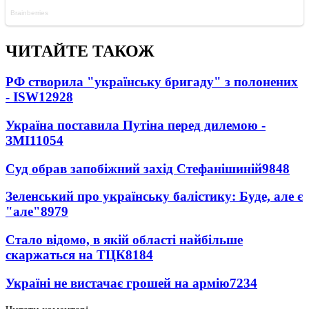
ЧИТАЙТЕ ТАКОЖ
РФ створила "українську бригаду" з полонених
- ISW
12928
Україна поставила Путіна перед дилемою -
ЗМІ
11054
Суд обрав запобіжний захід Стефанішиній
9848
Зеленський про українську балістику: Буде, але є
"але"
8979
Стало відомо, в якій області найбільше
скаржаться на ТЦК
8184
Україні не вистачає грошей на армію
7234