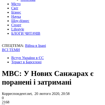
Місто
Світ
Бізнес
Наука
Шоу-бізнес
Спорт
Lifestyle
БЛОГИ ЧИТАЧІВ
СПЕЦТЕМА:
Війна в Ірані
ВСІ ТЕМИ
Вступ України в ЄС
Теракт в Барселоні
МВС: У Нових Санжарах є
поранені і затримані
Корреспондент.net, 20 лютого 2020, 20:58
0
2168