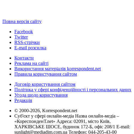
Повна версія сайту
Facebook
Twitter
RSS-стрічки
E-mail розсилка
Контакти
Реклама на сайті
Використання матеріалів korrespondent.net
Правила користування сайтом
Договір користування сайтом
Політика у сфері конфіденційності і персональних даних
Угода щодо користування
Редакція
© 2000-2026, Korrespondent.net
Суб'єкт у сфері онлайн-медіа Назва онлайн-медіа –
«КореспонденТ.net» Адреса: 02091, місто Київ,
ХАРКІВСЬКЕ ШОСЕ, будинок 172-Б, офіс 208/1 E-mail:
sunlight@mediadim.com.ua
Телефон: 044-205-43-00