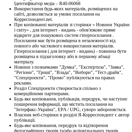
Ідентифікатор медіа – R40-06068
Використання будь-яких матеріалів, розміщених на
сайті, дозволяється за умови посилання на
Корреспондент.net.
При копіюванні матеріалів зі сторінки « Новини України
і світу» , для інтернет - видань - обов'язкове пряме
відкрите для пошукових систем гіперпосилання .
Посилання має бути розміщена в незалежності від
повного або часткового використання матеріалів.
Гіперпосилання ( для інтернет - видань) - повинна бути
розміщена в підзаголовку або в першому абзаці
матеріалу.
Новини з позначками "Думка", "Експертиза", "Заява",
"Регіони", "Гроші", "Влада", "Вибори", "Тест-драйв",
"Спецпроекти", "Промо" публікуються на правах
реклами.
Розділ Спецпроекти створюється спільно з
комерційними партнерами.
Будь яке копіювання, публікація, передрук, чи наступне
поширення інформації, що містить посилання на
"Інтерфакс-Україна", EPA / UPG, суворо забороняється.
Власник веб-сторінки в розділі Я-Корреспондент є автор
публікації.
Будь-яке копіювання, передрук та відтворення
фотографічних творів та/або аудіовізуальних творів