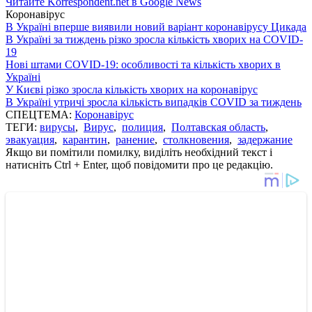
Читайте Korrespondent.net в Google News
Коронавірус
В Україні вперше виявили новий варіант коронавірусу Цикада
В Україні за тиждень різко зросла кількість хворих на COVID-
19
Нові штами COVID-19: особливості та кількість хворих в
Україні
У Києві різко зросла кількість хворих на коронавірус
В Україні утричі зросла кількість випадків COVID за тиждень
СПЕЦТЕМА:
Коронавірус
ТЕГИ:
вирусы
,
Вирус
,
полиция
,
Полтавская область
,
эвакуация
,
карантин
,
ранение
,
столкновения
,
задержание
Якщо ви помітили помилку, виділіть необхідний текст і
натисніть Ctrl + Enter, щоб повідомити про це редакцію.