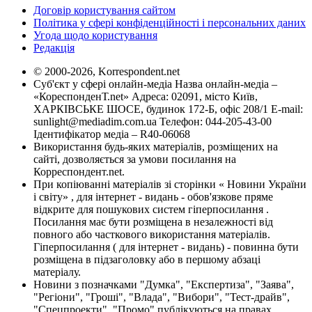
Договір користування сайтом
Політика у сфері конфіденційності і персональних даних
Угода щодо користування
Редакція
© 2000-2026, Korrespondent.net
Суб'єкт у сфері онлайн-медіа Назва онлайн-медіа –
«КореспонденТ.net» Адреса: 02091, місто Київ,
ХАРКІВСЬКЕ ШОСЕ, будинок 172-Б, офіс 208/1 E-mail:
sunlight@mediadim.com.ua
Телефон: 044-205-43-00
Ідентифікатор медіа – R40-06068
Використання будь-яких матеріалів, розміщених на
сайті, дозволяється за умови посилання на
Корреспондент.net.
При копіюванні матеріалів зі сторінки « Новини України
і світу» , для інтернет - видань - обов'язкове пряме
відкрите для пошукових систем гіперпосилання .
Посилання має бути розміщена в незалежності від
повного або часткового використання матеріалів.
Гіперпосилання ( для інтернет - видань) - повинна бути
розміщена в підзаголовку або в першому абзаці
матеріалу.
Новини з позначками "Думка", "Експертиза", "Заява",
"Регіони", "Гроші", "Влада", "Вибори", "Тест-драйв",
"Спецпроекти", "Промо" публікуються на правах