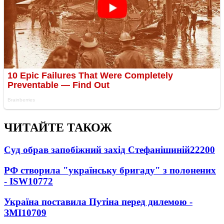
ЧИТАЙТЕ ТАКОЖ
Суд обрав запобіжний захід Стефанішиній
22200
РФ створила "українську бригаду" з полонених
- ISW
10772
Україна поставила Путіна перед дилемою -
ЗМІ
10709