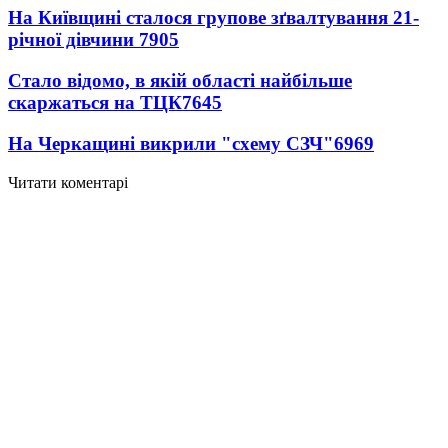
На Київщині сталося групове зґвалтування 21-
річної дівчини
7905
Стало відомо, в якій області найбільше
скаржаться на ТЦК
7645
На Черкащині викрили "схему СЗЧ"
6969
Читати коментарі