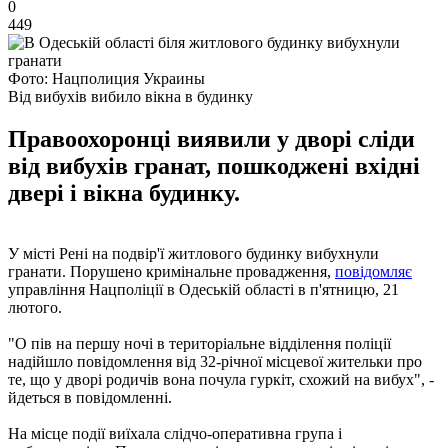
0
449
Фото: Нацполиция Украины
Від вибухів вибило вікна в будинку
Правоохоронці виявили у дворі сліди
від вибухів гранат, пошкоджені вхідні
двері і вікна будинку.
У місті Рені на подвір'ї житлового будинку вибухнули
гранати. Порушено кримінальне провадження,
повідомляє
управління Нацполіції в Одеській області в п'ятницю, 21
лютого.
"О пів на першу ночі в територіальне відділення поліції
надійшло повідомлення від 32-річної місцевої жительки про
те, що у дворі родичів вона почула гуркіт, схожий на вибух", -
йдеться в повідомленні.
На місце події виїхала слідчо-оперативна група і