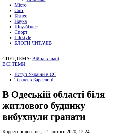
Місто
Світ
Бізнес
Наука
Шоу-бізнес
Спорт
Lifestyle
БЛОГИ ЧИТАЧІВ
СПЕЦТЕМА:
Війна в Ірані
ВСІ ТЕМИ
Вступ України в ЄС
Теракт в Барселоні
В Одеській області біля
житлового будинку
вибухнули гранати
Корреспондент.net, 21 лютого 2020, 12:24