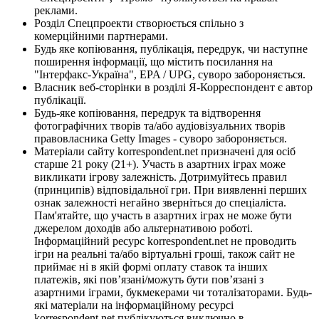
реклами.
Розділ Спецпроекти створюється спільно з
комерційними партнерами.
Будь яке копіювання, публікація, передрук, чи наступне
поширення інформації, що містить посилання на
"Інтерфакс-Україна", EPA / UPG, суворо забороняється.
Власник веб-сторінки в розділі Я-Корреспондент є автор
публікації.
Будь-яке копіювання, передрук та відтворення
фотографічних творів та/або аудіовізуальних творів
правовласника Getty Images - суворо забороняється.
Матеріали сайту korrespondent.net призначені для осіб
старше 21 року (21+). Участь в азартних іграх може
викликати ігрову залежність. Дотримуйтесь правил
(принципів) відповідальної гри. При виявленні перших
ознак залежності негайно зверніться до спеціаліста.
Пам'ятайте, що участь в азартних іграх не може бути
джерелом доходів або альтернативою роботі.
Інформаційний ресурс korrespondent.net не проводить
ігри на реальні та/або віртуальні гроші, також сайт не
приймає ні в якій формі оплату ставок та інших
платежів, які пов’язані/можуть бути пов’язані з
азартними іграми, букмекерами чи тоталізаторами. Будь-
які матеріали на інформаційному ресурсі
korrespondent.net публікуються виключно в