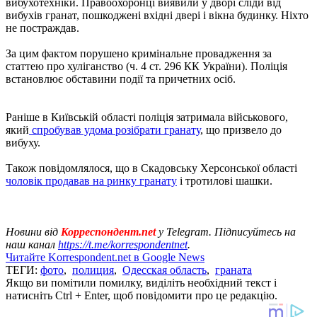
вибухотехніки. Правоохоронці виявили у дворі сліди від
вибухів гранат, пошкоджені вхідні двері і вікна будинку. Ніхто
не постраждав.
За цим фактом порушено кримінальне провадження за
статтею про хуліганство (ч. 4 ст. 296 КК України). Поліція
встановлює обставини події та причетних осіб.
Раніше в Київській області поліція затримала військового,
який
спробував удома розібрати гранату
, що призвело до
вибуху.
Також повідомлялося, що в Скадовську Херсонської області
чоловік продавав на ринку гранату
і тротилові шашки.
Новини від
Корреспондент.net
у Telegram. Підписуйтесь на
наш канал
https://t.me/korrespondentnet
.
Читайте Korrespondent.net в Google News
ТЕГИ:
фото
,
полиция
,
Одесская область
,
граната
Якщо ви помітили помилку, виділіть необхідний текст і
натисніть Ctrl + Enter, щоб повідомити про це редакцію.