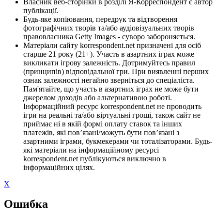
Власник веб-сторінки в розділі Я-Корреспондент є автор
публікації.
Будь-яке копіювання, передрук та відтворення
фотографічних творів та/або аудіовізуальних творів
правовласника Getty Images - суворо забороняється.
Матеріали сайту korrespondent.net призначені для осіб
старше 21 року (21+). Участь в азартних іграх може
викликати ігрову залежність. Дотримуйтесь правил
(принципів) відповідальної гри. При виявленні перших
ознак залежності негайно зверніться до спеціаліста.
Пам'ятайте, що участь в азартних іграх не може бути
джерелом доходів або альтернативою роботі.
Інформаційний ресурс korrespondent.net не проводить
ігри на реальні та/або віртуальні гроші, також сайт не
приймає ні в якій формі оплату ставок та інших
платежів, які пов’язані/можуть бути пов’язані з
азартними іграми, букмекерами чи тоталізаторами. Будь-
які матеріали на інформаційному ресурсі
korrespondent.net публікуються виключно в
інформаційних цілях.
X
Ошибка