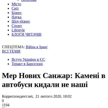
Місто
Світ
Бізнес
Наука
Шоу-бізнес
Спорт
Lifestyle
БЛОГИ ЧИТАЧІВ
СПЕЦТЕМА:
Війна в Ірані
ВСІ ТЕМИ
Вступ України в ЄС
Теракт в Барселоні
Мер Нових Санжар: Камені в
автобуси кидали не наші
Корреспондент.net, 21 лютого 2020, 18:02
0
1194