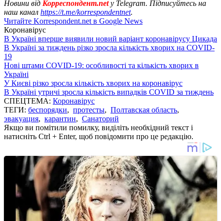
Новини від
Корреспондент.net
у Telegram. Підписуйтесь на
наш канал
https://t.me/korrespondentnet
.
Читайте Korrespondent.net в Google News
Коронавірус
В Україні вперше виявили новий варіант коронавірусу Цикада
В Україні за тиждень різко зросла кількість хворих на COVID-
19
Нові штами COVID-19: особливості та кількість хворих в
Україні
У Києві різко зросла кількість хворих на коронавірус
В Україні утричі зросла кількість випадків COVID за тиждень
СПЕЦТЕМА:
Коронавірус
ТЕГИ:
беспорядки
,
протесты
,
Полтавская область
,
эвакуация
,
карантин
,
Санаторий
Якщо ви помітили помилку, виділіть необхідний текст і
натисніть Ctrl + Enter, щоб повідомити про це редакцію.