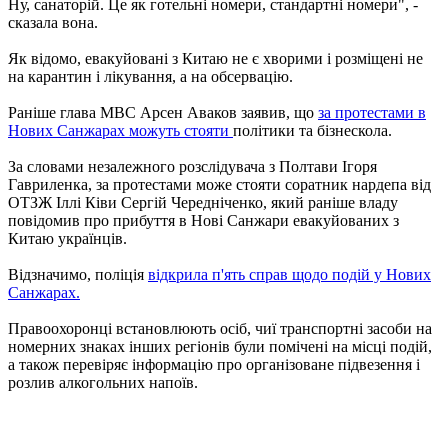
Ну, санаторій. Це як готельні номери, стандартні номери", -
сказала вона.
Як відомо, евакуйовані з Китаю не є хворими і розміщені не
на карантин і лікування, а на обсервацію.
Раніше глава МВС Арсен Аваков заявив, що
за протестами в
Нових Санжарах можуть стояти
політики та бізнескола.
За словами незалежного розслідувача з Полтави Ігоря
Гавриленка, за протестами може стояти соратник нардепа від
ОТЗЖ Іллі Ківи Сергій Чередніченко, який раніше владу
повідомив про прибуття в Нові Санжари евакуйованих з
Китаю українців.
Відзначимо, поліція
відкрила п'ять справ щодо подій у Нових
Санжарах.
Правоохоронці встановлюють осіб, чиї транспортні засоби на
номерних знаках інших регіонів були помічені на місці подій,
а також перевіряє інформацію про організоване підвезення і
розлив алкогольних напоїв.