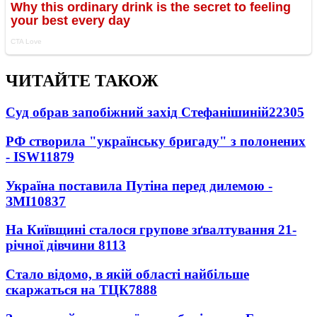
ЧИТАЙТЕ ТАКОЖ
Суд обрав запобіжний захід Стефанішиній
22305
РФ створила "українську бригаду" з полонених
- ISW
11879
Україна поставила Путіна перед дилемою -
ЗМІ
10837
На Київщині сталося групове зґвалтування 21-
річної дівчини
8113
Стало відомо, в якій області найбільше
скаржаться на ТЦК
7888