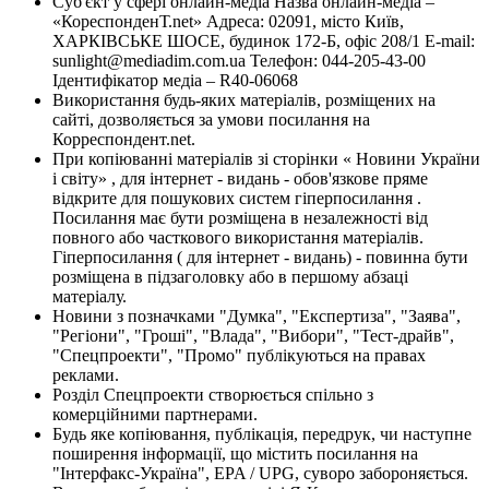
Суб'єкт у сфері онлайн-медіа Назва онлайн-медіа –
«КореспонденТ.net» Адреса: 02091, місто Київ,
ХАРКІВСЬКЕ ШОСЕ, будинок 172-Б, офіс 208/1 E-mail:
sunlight@mediadim.com.ua
Телефон: 044-205-43-00
Ідентифікатор медіа – R40-06068
Використання будь-яких матеріалів, розміщених на
сайті, дозволяється за умови посилання на
Корреспондент.net.
При копіюванні матеріалів зі сторінки « Новини України
і світу» , для інтернет - видань - обов'язкове пряме
відкрите для пошукових систем гіперпосилання .
Посилання має бути розміщена в незалежності від
повного або часткового використання матеріалів.
Гіперпосилання ( для інтернет - видань) - повинна бути
розміщена в підзаголовку або в першому абзаці
матеріалу.
Новини з позначками "Думка", "Експертиза", "Заява",
"Регіони", "Гроші", "Влада", "Вибори", "Тест-драйв",
"Спецпроекти", "Промо" публікуються на правах
реклами.
Розділ Спецпроекти створюється спільно з
комерційними партнерами.
Будь яке копіювання, публікація, передрук, чи наступне
поширення інформації, що містить посилання на
"Інтерфакс-Україна", EPA / UPG, суворо забороняється.