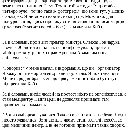
фотографія - де ці люди їздили до Верховної Ради щодо
земельного питання. І тут. Точно той же одяг. Їх троє або
четверо було - точно така ж фотографія, що вони тут, у Нових
Санжарах. Я не можу сказати, навіщо це. Можливо, для
підбурювання, щось спровокувати, виставити новосанжарців
(
у непривабливому світлі. - Ред.
)", - зазначила Коба.
За її словами, про візит прем'єр-міністра Олексія Гончарука
ввечері 20 лютого її навіть не поінформували, проте з
міністром внутрішніх справ Арсеном Аваковим вона
спілкувалася.
"Говорив: "У мене взагалі є інформація, що ви - організатор".
Я кажу: ні, я не організатор, але я була там. Я повинна бути.
Мене народ вибрав, мені довіряє, і мені потрібно бути тут", -
підкреслила Коба.
За її словами, вихід людей на протест ніхто не організовував, а
стан медцентру Нацгвардії не дозволяє приймати там
привезених громадян.
"Вони самі організувалися. Такого організатора не було. Люди
просто злякалися, бо знають, в якому стані взагалі перебуває
цей медичний центр. Він не готовий приймати таких хворих.