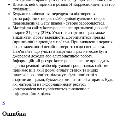
Власник веб-сторінки в розділі Я-Корреспондент є автор
публікації.
Будь-яке копіювання, передрук та відтворення
фотографічних творів та/або аудіовізуальних творів
правовласника Getty Images - суворо забороняється.
Матеріали сайту korrespondent.net призначені для осіб
старше 21 року (21+). Участь в азартних іграх може
викликати ігрову залежність. Дотримуйтесь правил
(принципів) відповідальної гри. При виявленні перших
ознак залежності негайно зверніться до спеціаліста.
Пам'ятайте, що участь в азартних іграх не може бути
джерелом доходів або альтернативою роботі.
Інформаційний ресурс korrespondent.net не проводить
ігри на реальні та/або віртуальні гроші, також сайт не
приймає ні в якій формі оплату ставок та інших
платежів, які пов’язані/можуть бути пов’язані з
азартними іграми, букмекерами чи тоталізаторами. Будь-
які матеріали на інформаційному ресурсі
korrespondent.net публікуються виключно в
інформаційних цілях.
X
Ошибка