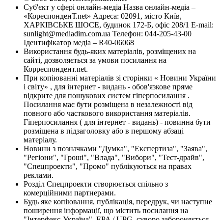
Суб'єкт у сфері онлайн-медіа Назва онлайн-медіа –
«КореспонденТ.net» Адреса: 02091, місто Київ,
ХАРКІВСЬКЕ ШОСЕ, будинок 172-Б, офіс 208/1 E-mail:
sunlight@mediadim.com.ua
Телефон: 044-205-43-00
Ідентифікатор медіа – R40-06068
Використання будь-яких матеріалів, розміщених на
сайті, дозволяється за умови посилання на
Корреспондент.net.
При копіюванні матеріалів зі сторінки « Новини України
і світу» , для інтернет - видань - обов'язкове пряме
відкрите для пошукових систем гіперпосилання .
Посилання має бути розміщена в незалежності від
повного або часткового використання матеріалів.
Гіперпосилання ( для інтернет - видань) - повинна бути
розміщена в підзаголовку або в першому абзаці
матеріалу.
Новини з позначками "Думка", "Експертиза", "Заява",
"Регіони", "Гроші", "Влада", "Вибори", "Тест-драйв",
"Спецпроекти", "Промо" публікуються на правах
реклами.
Розділ Спецпроекти створюється спільно з
комерційними партнерами.
Будь яке копіювання, публікація, передрук, чи наступне
поширення інформації, що містить посилання на
"Інтерфакс-Україна", EPA / UPG, суворо забороняється.