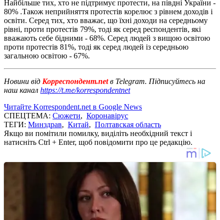
Найбільше тих, хто не підтримує протести, на півдні України -
80% .Також неприйняття протестів корелює з рівнем доходів і
освіти. Серед тих, хто вважає, що їхні доходи на середньому
рівні, проти протестів 79%, тоді як серед респондентів, які
вважають себе бідними - 68%. Серед людей з вищою освітою
проти протестів 81%, тоді як серед людей із середньою
загальною освітою - 67%.
Новини від
Корреспондент.net
в Telegram. Підписуйтесь на
наш канал
https://t.me/korrespondentnet
Читайте Korrespondent.net в Google News
СПЕЦТЕМА:
Сюжети
,
Коронавірус
ТЕГИ:
Минздрав
,
Китай
,
Полтавская область
Якщо ви помітили помилку, виділіть необхідний текст і
натисніть Ctrl + Enter, щоб повідомити про це редакцію.