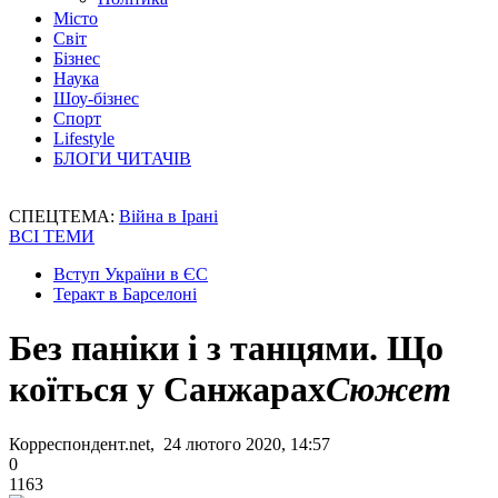
Місто
Світ
Бізнес
Наука
Шоу-бізнес
Спорт
Lifestyle
БЛОГИ ЧИТАЧІВ
СПЕЦТЕМА:
Війна в Ірані
ВСІ ТЕМИ
Вступ України в ЄС
Теракт в Барселоні
Без паніки і з танцями. Що
коїться у Санжарах
Сюжет
Корреспондент.net, 24 лютого 2020, 14:57
0
1163