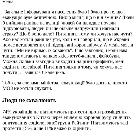
медіа.
"Загальне інформування населення було і було про те, що
евакуація буде безпечною. Вибір місця, що б він змінив? Люди
б вийшли раніше на вулиці, людей би швидше почали
підбурювати, людей би ще більше напружили і нагнали
страху? Що б воно дало? Питання в тому, чи хочуть нас чути?
Або нас хотіли раніше чути, коли ми говорили, що в Україні
немає встановлених ні підозр, ані коронавірусу. А медіа могли
чути: "Ми не віримо, їх ховають". І що завгодно, і коли нам
так допомагають в лапках якісь ютуб-канали, фейсбуки.
Можна скільки завгодно виходити на різні брифінги, мені
сидіти в телевізорі. Питання тільки в тому, чи хочуть нас
почути", - заявила Скалецька.
Тобто, за словами міністра, комунікації було досить, просто
МОЗ не хотіли слухати.
Люди не схвалюють
74% українців не підтримують протести проти розміщення
евакуйованих з Китаю через епідемію коронавірусу, свідчить
опитування соціологічної групи Рейтинг. Підтримують такі
протести 15%, а ще 11% важко їх оцінити.