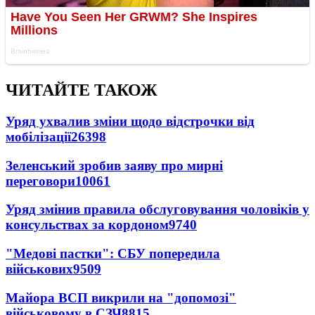
ЧИТАЙТЕ ТАКОЖ
Уряд ухвалив зміни щодо відстрочки від
мобілізації
26398
Зеленський зробив заяву про мирні
переговори
10061
Уряд змінив правила обслуговування чоловіків у
консульствах за кордоном
9740
"Медові пастки": СБУ попередила
військових
9509
Майора ВСП викрили на "допомозі"
військовому в СЗЧ
8815