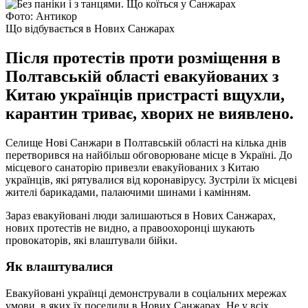
Фото: Антикор
Що відбувається в Нових Санжарах
Після протестів проти розміщення в
Полтавській області евакуйованих з
Китаю українців пристрасті вщухли,
карантин триває, хворих не виявлено.
Селище Нові Санжари в Полтавській області на кілька днів
перетворився на найбільш обговорюване місце в Україні. До
місцевого санаторію привезли евакуйованих з Китаю
українців, які рятувалися від коронавірусу. Зустріли їх місцеві
жителі барикадами, палаючими шинами і камінням.
Зараз евакуйовані люди залишаються в Нових Санжарах,
нових протестів не видно, а правоохоронці шукають
провокаторів, які влаштували бійки.
Як влаштувалися
Евакуйовані українці демонстрували в соціальних мережах
умови, в яких їх поселили в Нових Санжарах. Не у всіх