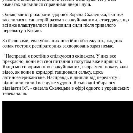
кімнатах виявилися справними двері і душ.
Однак, міністр охорони здоров'я Зоряна Скалецька, яка теж
заселилася в санаторій разом з евакуйованими, стверджує, що
всі вже влаштувалися і відновили сили після тривалого
перельоту з Китаю.
За її словами, евакуйованих постійно обстежують, жодних
ознак гострих респіраторних захворювань зараз немає.
"Насправді я постійно спілкуюся з екіпажем. У них все
прекрасно, вони всі свої питання з побутом вже вирішили.
Якщо ми говоримо про евакуйованих, вчора мені показували
відео, як вони в коридорі танцювали сальсу, щось
латиноамериканське. Насправді, відійшли від перельоту і
відновили сили і все дуже чудово. Я сьогодні збираюся
відвідати їх", - сказала Скалецька в ефірі одного з українських
телеканалів.