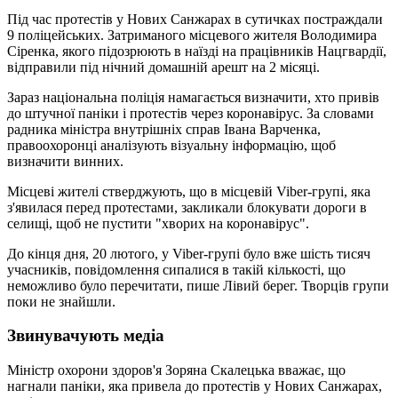
Під час протестів у Нових Санжарах в сутичках постраждали
9 поліцейських. Затриманого місцевого жителя Володимира
Сіренка, якого підозрюють в наїзді на працівників Нацгвардії,
відправили під нічний домашній арешт на 2 місяці.
Зараз національна поліція намагається визначити, хто привів
до штучної паніки і протестів через коронавірус. За словами
радника міністра внутрішніх справ Івана Варченка,
правоохоронці аналізують візуальну інформацію, щоб
визначити винних.
Місцеві жителі стверджують, що в місцевій Viber-групі, яка
з'явилася перед протестами, закликали блокувати дороги в
селищі, щоб не пустити "хворих на коронавірус".
До кінця дня, 20 лютого, у Viber-групі було вже шість тисяч
учасників, повідомлення сипалися в такій кількості, що
неможливо було перечитати, пише Лівий берег. Творців групи
поки не знайшли.
Звинувачують медіа
Міністр охорони здоров'я Зоряна Скалецька вважає, що
нагнали паніки, яка привела до протестів у Нових Санжарах,