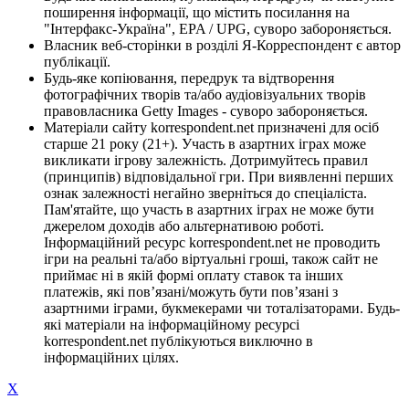
поширення інформації, що містить посилання на
"Інтерфакс-Україна", EPA / UPG, суворо забороняється.
Власник веб-сторінки в розділі Я-Корреспондент є автор
публікації.
Будь-яке копіювання, передрук та відтворення
фотографічних творів та/або аудіовізуальних творів
правовласника Getty Images - суворо забороняється.
Матеріали сайту korrespondent.net призначені для осіб
старше 21 року (21+). Участь в азартних іграх може
викликати ігрову залежність. Дотримуйтесь правил
(принципів) відповідальної гри. При виявленні перших
ознак залежності негайно зверніться до спеціаліста.
Пам'ятайте, що участь в азартних іграх не може бути
джерелом доходів або альтернативою роботі.
Інформаційний ресурс korrespondent.net не проводить
ігри на реальні та/або віртуальні гроші, також сайт не
приймає ні в якій формі оплату ставок та інших
платежів, які пов’язані/можуть бути пов’язані з
азартними іграми, букмекерами чи тоталізаторами. Будь-
які матеріали на інформаційному ресурсі
korrespondent.net публікуються виключно в
інформаційних цілях.
X