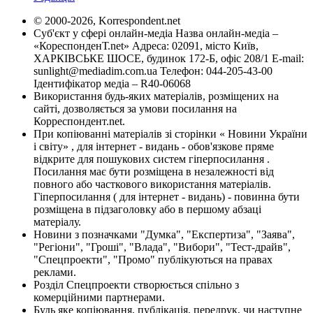
© 2000-2026, Korrespondent.net
Суб'єкт у сфері онлайн-медіа Назва онлайн-медіа –
«КореспонденТ.net» Адреса: 02091, місто Київ,
ХАРКІВСЬКЕ ШОСЕ, будинок 172-Б, офіс 208/1 E-mail:
sunlight@mediadim.com.ua
Телефон: 044-205-43-00
Ідентифікатор медіа – R40-06068
Використання будь-яких матеріалів, розміщених на
сайті, дозволяється за умови посилання на
Корреспондент.net.
При копіюванні матеріалів зі сторінки « Новини України
і світу» , для інтернет - видань - обов'язкове пряме
відкрите для пошукових систем гіперпосилання .
Посилання має бути розміщена в незалежності від
повного або часткового використання матеріалів.
Гіперпосилання ( для інтернет - видань) - повинна бути
розміщена в підзаголовку або в першому абзаці
матеріалу.
Новини з позначками "Думка", "Експертиза", "Заява",
"Регіони", "Гроші", "Влада", "Вибори", "Тест-драйв",
"Спецпроекти", "Промо" публікуються на правах
реклами.
Розділ Спецпроекти створюється спільно з
комерційними партнерами.
Будь яке копіювання, публікація, передрук, чи наступне