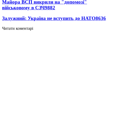
Майора ВСП викрили на "допомозі"
військовому в СЗЧ
9882
Залужний: Україна не вступить до НАТО
8636
Читати коментарі