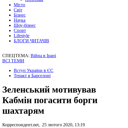
Місто
Світ
Бізнес
Наука
Шоу-бізнес
Спорт
Lifestyle
БЛОГИ ЧИТАЧІВ
СПЕЦТЕМА:
Війна в Ірані
ВСІ ТЕМИ
Вступ України в ЄС
Теракт в Барселоні
Зеленський мотивував
Кабмін погасити борги
шахтарям
Корреспондент.net, 25 лютого 2020, 13:19