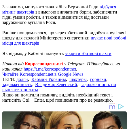
Зазначимо, минулого тижня біля Верховної Ради
відбувся
мітинг шахтарів
з вимогою виплатити борги, забезпечити
гідні умови роботи, а також відмовитися від поставки
зарубіжного вугілля з Росії.
Раніше повідомлялося, що через збитковий видобуток вугілля і
шкоду для екології Міністерство енергетики
шукає нові робочі
місця для шахтарів
.
Як відомо, у Кабміні планують
закрити збиткові шахти
.
Новини від
Корреспондент.net
у Telegram. Підписуйтесь на
наш канал
https://t.me/korrespondentnet
.
Читайте Korrespondent.net в Google News
ТЕГИ:
долги
,
Кабмин Украины
,
шахтеры
,
горняки
,
задолженность
,
Владимир Зеленский
,
задолженность по
выплате зарплаты
Якщо ви помітили помилку, виділіть необхідний текст і
натисніть Ctrl + Enter, щоб повідомити про це редакцію.